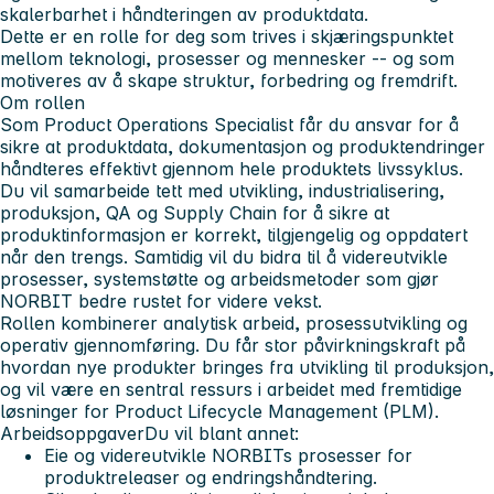
skalerbarhet i håndteringen av produktdata.
Dette er en rolle for deg som trives i skjæringspunktet
mellom teknologi, prosesser og mennesker -- og som
motiveres av å skape struktur, forbedring og fremdrift.
Om rollen
Som Product Operations Specialist får du ansvar for å
sikre at produktdata, dokumentasjon og produktendringer
håndteres effektivt gjennom hele produktets livssyklus.
Du vil samarbeide tett med utvikling, industrialisering,
produksjon, QA og Supply Chain for å sikre at
produktinformasjon er korrekt, tilgjengelig og oppdatert
når den trengs. Samtidig vil du bidra til å videreutvikle
prosesser, systemstøtte og arbeidsmetoder som gjør
NORBIT bedre rustet for videre vekst.
Rollen kombinerer analytisk arbeid, prosessutvikling og
operativ gjennomføring. Du får stor påvirkningskraft på
hvordan nye produkter bringes fra utvikling til produksjon,
og vil være en sentral ressurs i arbeidet med fremtidige
løsninger for Product Lifecycle Management (PLM).
Arbeidsoppgaver
Du vil blant annet:
Eie og videreutvikle NORBITs prosesser for
produktreleaser og endringshåndtering.