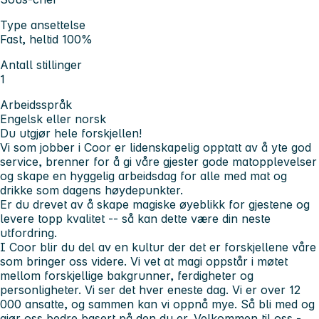
Type ansettelse
Fast, heltid 100%
Antall stillinger
1
Arbeidsspråk
Engelsk eller norsk
Du utgjør hele forskjellen!
Vi som jobber i Coor er lidenskapelig opptatt av å yte god
service, brenner for å gi våre gjester gode matopplevelser
og skape en hyggelig arbeidsdag for alle med mat og
drikke som dagens høydepunkter.
Er du drevet av å skape magiske øyeblikk for gjestene og
levere topp kvalitet -- så kan dette være din neste
utfordring.
I Coor blir du del av en kultur der det er forskjellene våre
som bringer oss videre. Vi vet at magi oppstår i møtet
mellom forskjellige bakgrunner, ferdigheter og
personligheter. Vi ser det hver eneste dag. Vi er over 12
000 ansatte, og sammen kan vi oppnå mye. Så bli med og
gjør oss bedre basert på den du er. Velkommen til oss -