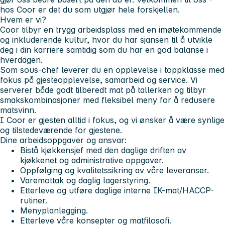
hos Coor er det du som utgjør hele forskjellen.
Hvem er vi?
Coor tilbyr en trygg arbeidsplass med en imøtekommende
og inkluderende kultur, hvor du har sjansen til å utvikle
deg i din karriere samtidig som du har en god balanse i
hverdagen.
Som sous-chef leverer du en opplevelse i toppklasse med
fokus på gjesteopplevelse, samarbeid og service. Vi
serverer både godt tilberedt mat på tallerken og tilbyr
smakskombinasjoner med fleksibel meny for å redusere
matsvinn.
I Coor er gjesten alltid i fokus, og vi ønsker å være synlige
og tilstedeværende for gjestene.
Dine arbeidsoppgaver og ansvar:
Bistå kjøkkensjef med den daglige driften av
kjøkkenet og administrative oppgaver.
Oppfølging og kvalitetssikring av våre leveranser.
Varemottak og daglig lagerstyring.
Etterleve og utføre daglige interne IK-mat/HACCP-
rutiner.
Menyplanlegging.
Etterleve våre konsepter og matfilosofi.