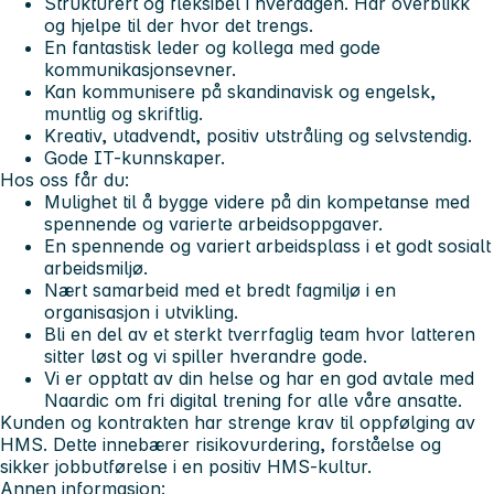
Strukturert og fleksibel i hverdagen. Har overblikk
og hjelpe til der hvor det trengs.
En fantastisk leder og kollega med gode
kommunikasjonsevner.
Kan kommunisere på skandinavisk og engelsk,
muntlig og skriftlig.
Kreativ, utadvendt, positiv utstråling og selvstendig.
Gode IT-kunnskaper.
Hos oss får du:
Mulighet til å bygge videre på din kompetanse med
spennende og varierte arbeidsoppgaver.
En spennende og variert arbeidsplass i et godt sosialt
arbeidsmiljø.
Nært samarbeid med et bredt fagmiljø i en
organisasjon i utvikling.
Bli en del av et sterkt tverrfaglig team hvor latteren
sitter løst og vi spiller hverandre gode.
Vi er opptatt av din helse og har en god avtale med
Naardic om fri digital trening for alle våre ansatte.
Kunden og kontrakten har strenge krav til oppfølging av
HMS. Dette innebærer risikovurdering, forståelse og
sikker jobbutførelse i en positiv HMS-kultur.
Annen informasjon: