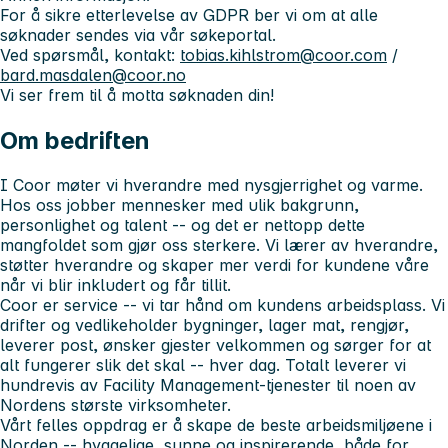
For å sikre etterlevelse av GDPR ber vi om at alle
søknader sendes via vår søkeportal.
Ved spørsmål, kontakt:
tobias.kihlstrom@coor.com
/
bard.masdalen@coor.no
Vi ser frem til å motta søknaden din!
Om bedriften
I Coor møter vi hverandre med nysgjerrighet og varme.
Hos oss jobber mennesker med ulik bakgrunn,
personlighet og talent -- og det er nettopp dette
mangfoldet som gjør oss sterkere. Vi lærer av hverandre,
støtter hverandre og skaper mer verdi for kundene våre
når vi blir inkludert og får tillit.
Coor er service -- vi tar hånd om kundens arbeidsplass. Vi
drifter og vedlikeholder bygninger, lager mat, rengjør,
leverer post, ønsker gjester velkommen og sørger for at
alt fungerer slik det skal -- hver dag. Totalt leverer vi
hundrevis av Facility Management-tjenester til noen av
Nordens største virksomheter.
Vårt felles oppdrag er å skape de beste arbeidsmiljøene i
Norden -- hyggelige, sunne og inspirerende, både for