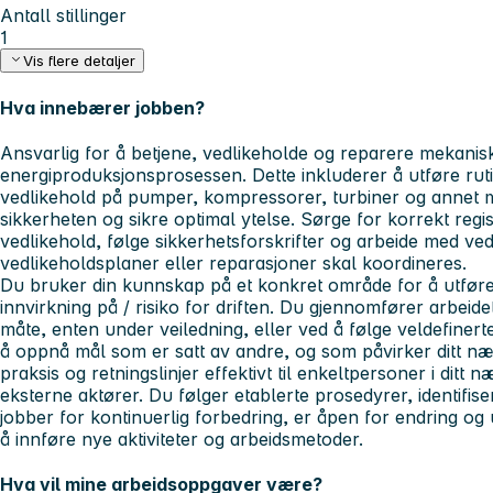
Antall stillinger
1
Vis flere detaljer
Hva innebærer jobben?
Ansvarlig for å betjene, vedlikeholde og reparere mekanis
energiproduksjonsprosessen. Dette inkluderer å utføre rut
vedlikehold på pumper, kompressorer, turbiner og annet me
sikkerheten og sikre optimal ytelse. Sørge for korrekt regi
vedlikehold, følge sikkerhetsforskrifter og arbeide med ve
vedlikeholdsplaner eller reparasjoner skal koordineres.
Du bruker din kunnskap på et konkret område for å utføre
innvirkning på / risiko for driften. Du gjennomfører arbeidet
måte, enten under veiledning, eller ved å følge veldefinerte
å oppnå mål som er satt av andre, og som påvirker ditt næ
praksis og retningslinjer effektivt til enkeltpersoner i ditt
eksterne aktører. Du følger etablerte prosedyrer, identifise
jobber for kontinuerlig forbedring, er åpen for endring og ut
å innføre nye aktiviteter og arbeidsmetoder.
Hva vil mine arbeidsoppgaver være?