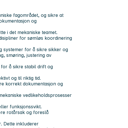
niske fagområdet, og sikre at
 dokumentasjon og
tte i det mekaniske teamet.
isipliner for sømløs koordinering
 systemer for å sikre sikker og
ng, smøring, justering av
r å sikre stabil drift og
t og til riktig tid.
ikre korrekt dokumentasjon og
n mekaniske vedlikeholdsprosesser
ler funksjonssvikt.
ere rotårsak og foreslå
. Dette inkluderer