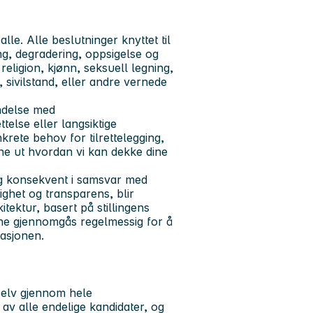
lle. Alle beslutninger knyttet til
ing, degradering, oppsigelse og
eligion, kjønn, seksuell legning,
, sivilstand, eller andre vernede
indelse med
else eller langsiktige
rete behov for tilrettelegging,
nne ut hvordan vi kan dekke dine
 og konsekvent i samsvar med
dighet og transparens, blir
kitektur, basert på stillingens
ene gjennomgås regelmessig for å
sasjonen.
 selv gjennom hele
v alle endelige kandidater, og