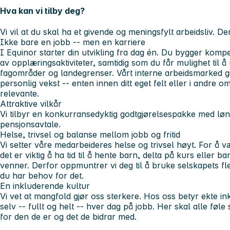
Hva kan vi tilby deg?
Vi vil at du skal ha et givende og meningsfylt arbeidsliv. Derf
Ikke bare en jobb -- men en karriere
I Equinor starter din utvikling fra dag én. Du bygger kom
av opplæringsaktiviteter, samtidig som du får mulighet til å
fagområder og landegrenser. Vårt interne arbeidsmarked gir
personlig vekst -- enten innen ditt eget felt eller i andre 
relevante.
Attraktive vilkår
Vi tilbyr en konkurransedyktig godtgjørelsespakke med lø
pensjonsavtale.
Helse, trivsel og balanse mellom jobb og fritid
Vi setter våre medarbeideres helse og trivsel høyt. For å væ
det er viktig å ha tid til å hente barn, delta på kurs eller ba
venner. Derfor oppmuntrer vi deg til å bruke selskapets fl
du har behov for det.
En inkluderende kultur
Vi vet at mangfold gjør oss sterkere. Hos oss betyr ekte i
selv -- fullt og helt -- hver dag på jobb. Her skal alle føle
for den de er og det de bidrar med.