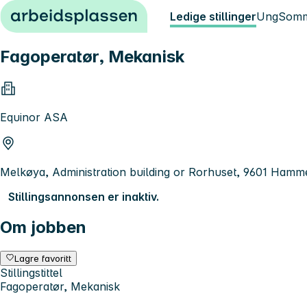
Hopp til innhold
Ledige stillinger
Ung
Somm
Fagoperatør, Mekanisk
Equinor ASA
Melkøya, Administration building or Rorhuset, 9601 Hamm
Stillingsannonsen er inaktiv.
Om jobben
Lagre favoritt
Stillingstittel
Fagoperatør, Mekanisk