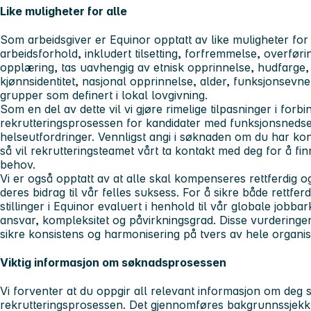
Like muligheter for alle
Som arbeidsgiver er Equinor opptatt av like muligheter for a
arbeidsforhold, inkludert tilsetting, forfremmelse, overfør
opplæring, tas uavhengig av etnisk opprinnelse, hudfarge, r
kjønnsidentitet, nasjonal opprinnelse, alder, funksjonsevne
grupper som definert i lokal lovgivning.
Som en del av dette vil vi gjøre rimelige tilpasninger i forb
rekrutteringsprosessen for kandidater med funksjonsnedsett
helseutfordringer. Vennligst angi i søknaden om du har konk
så vil rekrutteringsteamet vårt ta kontakt med deg for å fi
behov.
Vi er også opptatt av at alle skal kompenseres rettferdig
deres bidrag til vår felles suksess. For å sikre både rettfer
stillinger i Equinor evaluert i henhold til vår globale jobbar
ansvar, kompleksitet og påvirkningsgrad. Disse vurdering
sikre konsistens og harmonisering på tvers av hele organi
Viktig informasjon om søknadsprosessen
Vi forventer at du oppgir all relevant informasjon om deg
rekrutteringsprosessen. Det gjennomføres bakgrunnssjekk a