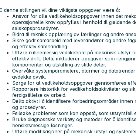
I denne stillingen vil dine viktigste oppgaver være å:
Ansvar for alle vedlikeholdsoppgaver innen det meka
operasjonelle krav oppfylles i henhold til gjeldende
selskapsprosedyrer.
Bidra til teknisk opplæring av lærlinger og andre ansa
Sikre godt samarbeid med leverandører og andre fagd
og effektiv samhandling.
Utføre rutinemessig vedlikehold på mekanisk utstyr og
effektiv drift. Dette inkluderer oppgaver som rengjøri
komponenter og utskifting av slitte deler.
Overvåke systemparametere, alarmer og datatrender fo
avdekke avvik.
Sørge for at vedlikeholdsoppgaver gjennomføres effektiv
Rapportere historikk for vedlikeholdsaktiviteter og s
ferdigstillelse av arbeid.
Delta aktivt i å identifisere forbedringsområder inne
og prosedyrer.
Feilsøke problemer som kan oppstå, som utstyrsfeil el
Bruke diagnostiske verktøy og metoder for å identifis
hensiktsmessige løsninger.
Utføre modifikasjoner på mekanisk utstyr og systemer