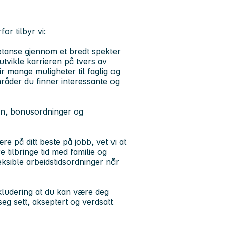
or tilbyr vi:
petanse gjennom et bredt spekter
 utvikle karrieren på tvers av
 mange muligheter til faglig og
områder du finner interessante og
nn, bonusordninger og
re på ditt beste på jobb, vet vi at
re tilbringe tid med familie og
eksible arbeidstidsordninger når
nkludering at du kan være deg
 seg sett, akseptert og verdsatt