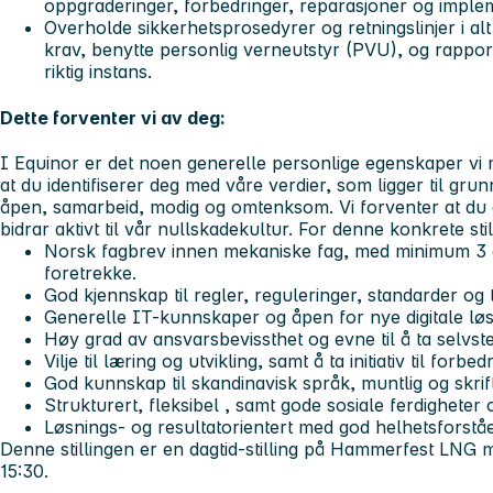
oppgraderinger, forbedringer, reparasjoner og implem
Overholde sikkerhetsprosedyrer og retningslinjer i a
krav, benytte personlig verneutstyr (PVU), og rapport
riktig instans.
Dette forventer vi av deg:
I Equinor er det noen generelle personlige egenskaper vi
at du identifiserer deg med våre verdier, som ligger til gru
åpen, samarbeid, modig og omtenksom. Vi forventer at du al
bidrar aktivt til vår nullskadekultur. For denne konkrete stil
Norsk fagbrev innen mekaniske fag, med minimum 3 år
foretrekke.
God kjennskap til regler, reguleringer, standarder og t
Generelle IT-kunnskaper og åpen for nye digitale løs
Høy grad av ansvarsbevissthet og evne til å ta selvst
Vilje til læring og utvikling, samt å ta initiativ til forbed
God kunnskap til skandinavisk språk, muntlig og skrift
Strukturert, fleksibel , samt gode sosiale ferdigheter
Løsnings- og resultatorientert med god helhetsforståe
Denne stillingen er en dagtid-stilling på Hammerfest LNG 
15:30.