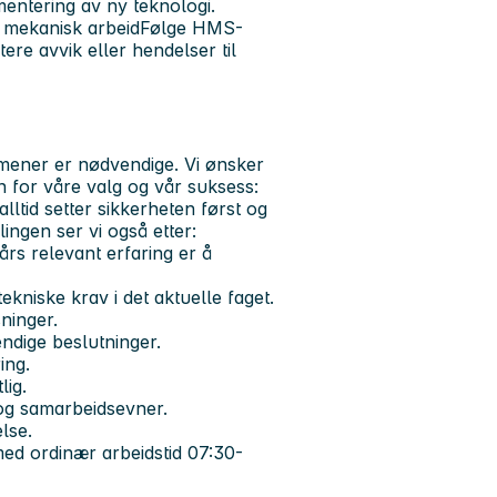
entering av ny teknologi.
lt mekanisk arbeidFølge HMS-
ere avvik eller hendelser til
 mener er nødvendige. Vi ønsker
nn for våre valg og vår suksess:
ltid setter sikkerheten først og
lingen ser vi også etter:
s relevant erfaring er å
ekniske krav i det aktuelle faget.
ninger.
endige beslutninger.
ring.
lig.
 og samarbeidsevner.
lse.
med ordinær arbeidstid 07:30-