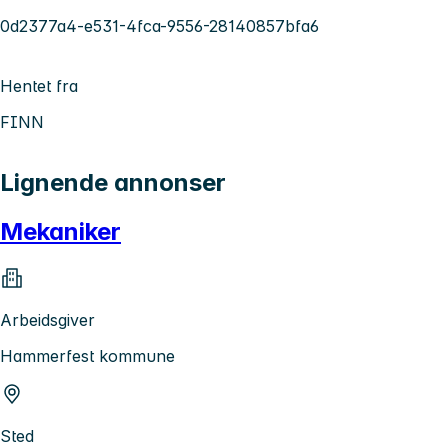
0d2377a4-e531-4fca-9556-28140857bfa6
Hentet fra
FINN
Lignende annonser
Mekaniker
Arbeidsgiver
Hammerfest kommune
Sted