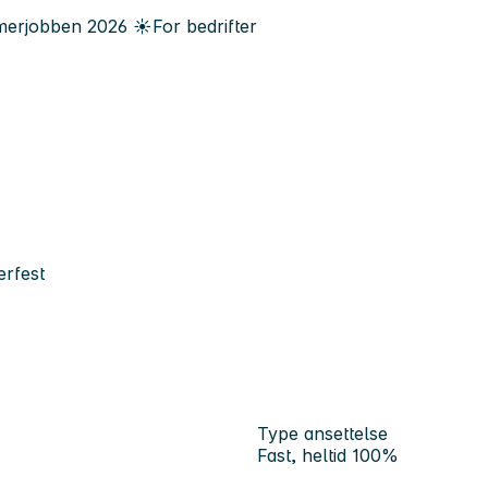
erjobben
2026
☀️
For bedrifter
erfest
Type ansettelse
Fast, heltid 100%