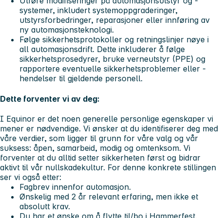
Utføre modifiseringer på automasjonsutstyr og -
systemer, inkludert systemoppgraderinger,
utstyrsforbedringer, reparasjoner eller innføring av
ny automasjonsteknologi.
Følge sikkerhetsprotokoller og retningslinjer nøye i
all automasjonsdrift. Dette inkluderer å følge
sikkerhetsprosedyrer, bruke verneutstyr (PPE) og
rapportere eventuelle sikkerhetsproblemer eller -
hendelser til gjeldende personell.
Dette forventer vi av deg:
I Equinor er det noen generelle personlige egenskaper vi
mener er nødvendige. Vi ønsker at du identifiserer deg med
våre verdier, som ligger til grunn for våre valg og vår
suksess: åpen, samarbeid, modig og omtenksom. Vi
forventer at du alltid setter sikkerheten først og bidrar
aktivt til vår nullskadekultur. For denne konkrete stillingen
ser vi også etter:
Fagbrev innenfor automasjon.
Ønskelig med 2 år relevant erfaring, men ikke et
absolutt krav.
Du har et ønske om å flytte til/bo i Hammerfest.