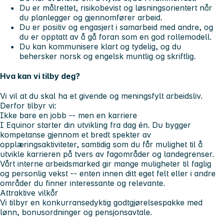
Du er målrettet, risikobevist og løsningsorientert når
du planlegger og gjennomfører arbeid.
Du er positiv og engasjert i samarbeid med andre, og
du er opptatt av å gå foran som en god rollemodell.
Du kan kommunisere klart og tydelig, og du
behersker norsk og engelsk muntlig og skriftlig.
Hva kan vi tilby deg?
Vi vil at du skal ha et givende og meningsfylt arbeidsliv.
Derfor tilbyr vi:
Ikke bare en jobb -- men en karriere
I Equinor starter din utvikling fra dag én. Du bygger
kompetanse gjennom et bredt spekter av
opplæringsaktiviteter, samtidig som du får mulighet til å
utvikle karrieren på tvers av fagområder og landegrenser.
Vårt interne arbeidsmarked gir mange muligheter til faglig
og personlig vekst -- enten innen ditt eget felt eller i andre
områder du finner interessante og relevante.
Attraktive vilkår
Vi tilbyr en konkurransedyktig godtgjørelsespakke med
lønn, bonusordninger og pensjonsavtale.