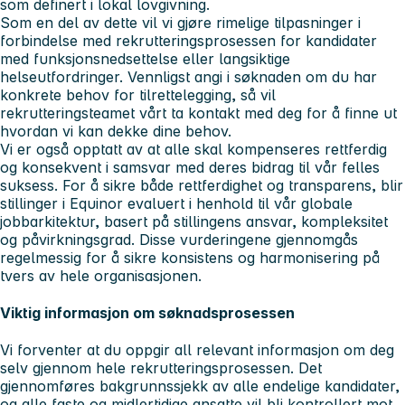
som definert i lokal lovgivning.
Som en del av dette vil vi gjøre rimelige tilpasninger i
forbindelse med rekrutteringsprosessen for kandidater
med funksjonsnedsettelse eller langsiktige
helseutfordringer. Vennligst angi i søknaden om du har
konkrete behov for tilrettelegging, så vil
rekrutteringsteamet vårt ta kontakt med deg for å finne ut
hvordan vi kan dekke dine behov.
Vi er også opptatt av at alle skal kompenseres rettferdig
og konsekvent i samsvar med deres bidrag til vår felles
suksess. For å sikre både rettferdighet og transparens, blir
stillinger i Equinor evaluert i henhold til vår globale
jobbarkitektur, basert på stillingens ansvar, kompleksitet
og påvirkningsgrad. Disse vurderingene gjennomgås
regelmessig for å sikre konsistens og harmonisering på
tvers av hele organisasjonen.
Viktig informasjon om søknadsprosessen
Vi forventer at du oppgir all relevant informasjon om deg
selv gjennom hele rekrutteringsprosessen. Det
gjennomføres bakgrunnssjekk av alle endelige kandidater,
og alle faste og midlertidige ansatte vil bli kontrollert mot