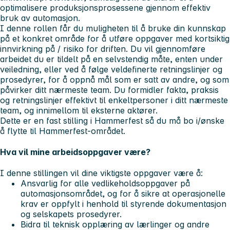
optimalisere produksjonsprosessene gjennom effektiv
bruk av automasjon.
I denne rollen får du muligheten til å bruke din kunnskap
på et konkret område for å utføre oppgaver med kortsiktig
innvirkning på / risiko for driften. Du vil gjennomføre
arbeidet du er tildelt på en selvstendig måte, enten under
veiledning, eller ved å følge veldefinerte retningslinjer og
prosedyrer, for å oppnå mål som er satt av andre, og som
påvirker ditt nærmeste team. Du formidler fakta, praksis
og retningslinjer effektivt til enkeltpersoner i ditt nærmeste
team, og innimellom til eksterne aktører.
Dette er en fast stilling i Hammerfest så du må bo i/ønske
å flytte til Hammerfest-området.
Hva vil mine arbeidsoppgaver være?
I denne stillingen vil dine viktigste oppgaver være å:
Ansvarlig for alle vedlikeholdsoppgaver på
automasjonsområdet, og for å sikre at operasjonelle
krav er oppfylt i henhold til styrende dokumentasjon
og selskapets prosedyrer.
Bidra til teknisk opplæring av lærlinger og andre