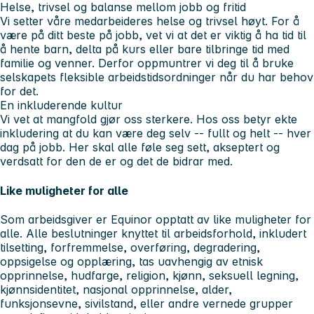
Helse, trivsel og balanse mellom jobb og fritid
Vi setter våre medarbeideres helse og trivsel høyt. For å
være på ditt beste på jobb, vet vi at det er viktig å ha tid til
å hente barn, delta på kurs eller bare tilbringe tid med
familie og venner. Derfor oppmuntrer vi deg til å bruke
selskapets fleksible arbeidstidsordninger når du har behov
for det.
En inkluderende kultur
Vi vet at mangfold gjør oss sterkere. Hos oss betyr ekte
inkludering at du kan være deg selv -- fullt og helt -- hver
dag på jobb. Her skal alle føle seg sett, akseptert og
verdsatt for den de er og det de bidrar med.
Like muligheter for alle
Som arbeidsgiver er Equinor opptatt av like muligheter for
alle. Alle beslutninger knyttet til arbeidsforhold, inkludert
tilsetting, forfremmelse, overføring, degradering,
oppsigelse og opplæring, tas uavhengig av etnisk
opprinnelse, hudfarge, religion, kjønn, seksuell legning,
kjønnsidentitet, nasjonal opprinnelse, alder,
funksjonsevne, sivilstand, eller andre vernede grupper