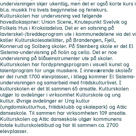
undervisningen skjer ukentlig, men det er også korte kurs i
bl.a. musikk fra livets begynnelse og feriekurs.
Kulturskolen har undervisning ved følgende
hovedlokasjoner: Union Scene, Knutepunkt Svelvik og
Folkets Hus i Krokstadelva. Det er en satsning på
lavterskel-/breddeprogram ute i kommunedelene via det vi
kaller Kulturskolesatellitter, på Brandengen, Fjell,
Konnerud og Solberg skoler. På Steinberg skole er det El
Sistema-undervisning på fiolin og cello. Det er noe
undervisning på blåseinstrumenter ute på skoler.
Kulturskolen har fordypningsprogram i visuell kunst og
talentprogram for unge musikere. I inneværende skoleår
er det rundt 1700 elevplasser, i tillegg kommer El Sistema-
undervisningen og samarbeid med fritidskulturlivet. I
kulturskolen er det til sammen 65 ansatte. Kulturskolen
utgjør to avdelinger i virksomhet Kulturskole og ung
kultur. Øvrige avdelinger er Ung kultur
(ungdomskulturhus, fritidsklubb og skatepark) og Attic
danseskole. Til sammen har virksomheten 109 ansatte.
Kulturskolen og Attic danseskole utgjør kommunens
totale kulturskoletilbud og har til sammen ca. 2700
elevplasser.