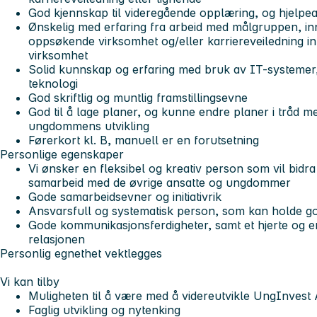
God kjennskap til videregående opplæring, og hjelpe
Ønskelig med erfaring fra arbeid med målgruppen, inn
oppsøkende virksomhet og/eller karriereveiledning i
virksomhet
Solid kunnskap og erfaring med bruk av IT-systemer,
teknologi
God skriftlig og muntlig framstillingsevne
God til å lage planer, og kunne endre planer i tråd 
ungdommens utvikling
Førerkort kl. B, manuell er en forutsetning
Personlige egenskaper
Vi ønsker en fleksibel og kreativ person som vil bidra 
samarbeid med de øvrige ansatte og ungdommer
Gode samarbeidsevner og initiativrik
Ansvarsfull og systematisk person, som kan holde go
Gode kommunikasjonsferdigheter, samt et hjerte og 
relasjonen
Personlig egnethet vektlegges
Vi kan tilby
Muligheten til å være med å videreutvikle UngInvest
Faglig utvikling og nytenking