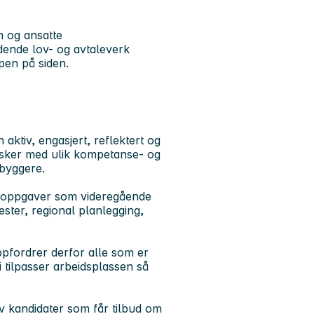
m og ansatte
ldende lov- og avtaleverk
en på siden.
tiv, engasjert, reflektert og
esker med ulik kompetanse- og
nbyggere.
soppgaver som videregående
ester, regional planlegging,
pfordrer derfor alle som er
 Vi tilpasser arbeidsplassen så
av kandidater som får tilbud om