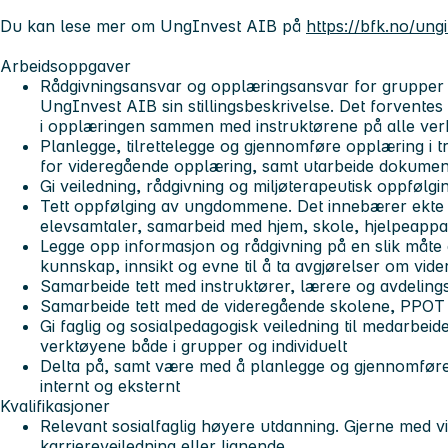
Du kan lese mer om UngInvest AIB på
https://bfk.no/ung
Arbeidsoppgaver
Rådgivningsansvar og opplæringsansvar for grupper
UngInvest AIB sin stillingsbeskrivelse. Det forventes 
i opplæringen sammen med instruktørene på alle ve
Planlegge, tilrettelegge og gjennomføre opplæring i 
for videregående opplæring, samt utarbeide dokumen
Gi veiledning, rådgivning og miljøterapeutisk oppfølgi
Tett oppfølging av ungdommene. Det innebærer ekte
elevsamtaler, samarbeid med hjem, skole, hjelpeappa
Legge opp informasjon og rådgivning på en slik måte
kunnskap, innsikt og evne til å ta avgjørelser om vide
Samarbeide tett med instruktører, lærere og avdel
Samarbeide tett med de videregående skolene, PPOT
Gi faglig og sosialpedagogisk veiledning til medarbei
verktøyene både i grupper og individuelt
Delta på, samt være med å planlegge og gjennomfør
internt og eksternt
Kvalifikasjoner
Relevant sosialfaglig høyere utdanning. Gjerne med v
karriereveiledning eller lignende