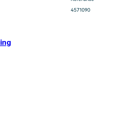
4571090
ring