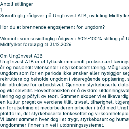
Antall stillinger
1
Sosialfaglig rådgiver på UngInvest AIB, avdeling Midtfylke
Har du et brennende engasjement for ungdom?
Vikariat i som sosialfaglig rådgiver i 50%-100% stilling på
Midtfylket foreløpig til 31.12.2026
Om UngInvest AIB
UngInvest AIB er et fylkeskommunalt praksisnært læringst
år og nasjonalt vitensenter i styrkebasert læring. Målgrup
ungdom som for en periode ikke ønsker eller nyttiggjør se
rekruttere og beholde ungdom i videregående opplæring, sli
blir attraktive for arbeidslivet. Gjennom styrkebaserte dialog
og økt selvtillit. Hovedhensikten er å avklare utdanningsva
læring og gi påfyll av teori. Sammen skaper vi et likeverdi
en kultur preget av verdiene tillit, trivsel, tilhørighet, tilgj
en forutsetning at medarbeideren arbeider i tråd med Ung
plattform, det styrkebaserte tenkesettet og virksomhetspl
Vi lærer sammen hver dag i et trygt, styrkebasert og humørfy
ungdommer finner sin vei i utdanningssystemet.