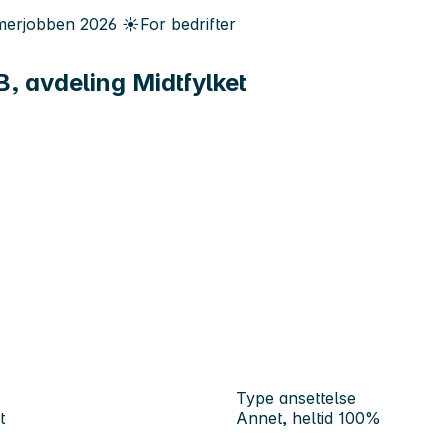
erjobben
2026
☀️
For bedrifter
, avdeling Midtfylket
Type ansettelse
t
Annet, heltid 100%