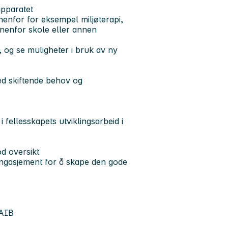
apparatet
enfor for eksempel miljøterapi,
nnenfor skole eller annen
 og se muligheter i bruk av ny
med skiftende behov og
i fellesskapets utviklingsarbeid i
d oversikt
engasjement for å skape den gode
 AIB