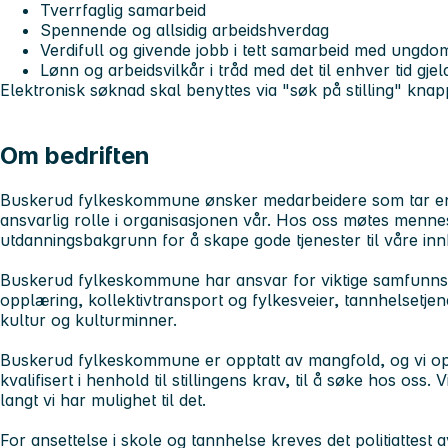
Tverrfaglig samarbeid
Spennende og allsidig arbeidshverdag
Verdifull og givende jobb i tett samarbeid med ungdo
Lønn og arbeidsvilkår i tråd med det til enhver tid gje
Elektronisk søknad skal benyttes via
"søk på stilling"
knapp
Om bedriften
Buskerud fylkeskommune ønsker medarbeidere som tar en ak
ansvarlig rolle i organisasjonen vår. Hos oss møtes menn
utdanningsbakgrunn for å skape gode tjenester til våre in
Buskerud fylkeskommune har ansvar for viktige samfunn
opplæring, kollektivtransport og fylkesveier, tannhelsetjen
kultur og kulturminner.
Buskerud fylkeskommune er opptatt av mangfold, og vi op
kvalifisert i henhold til stillingens krav, til å søke hos oss.
langt vi har mulighet til det.
For ansettelse i skole og tannhelse kreves det politiattest 