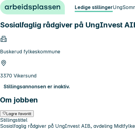
Hopp til innhold
Ledige stillinger
Ung
Somm
Sosialfaglig rådgiver på UngInvest AIB
Buskerud fylkeskommune
3370 Vikersund
Stillingsannonsen er inaktiv.
Om jobben
Lagre favoritt
Stillingstittel
Sosialfaglig rådgiver på UngInvest AIB, avdeling Midtfylke