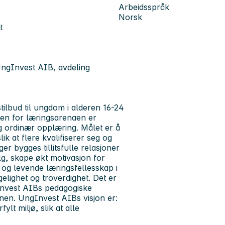
Arbeidsspråk
Norsk
t
 UngInvest AIB, avdeling
ilbud til ungdom i alderen 16-24
pen for læringsarenaen er
g ordinær opplæring. Målet er å
k at flere kvalifiserer seg og
er bygges tillitsfulle relasjoner
lg, skape økt motivasjon for
g og levende læringsfellesskap i
engelighet og troverdighet. Det er
Invest AIBs pedagogiske
anen. UngInvest AIBs visjon er:
lt miljø, slik at alle