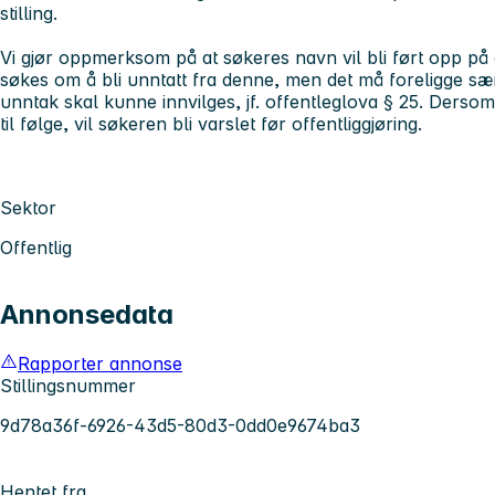
stilling.
Vi gjør oppmerksom på at søkeres navn vil bli ført opp på o
søkes om å bli unntatt fra denne, men det må foreligge sær
unntak skal kunne innvilges, jf. offentleglova § 25. Dersom
til følge, vil søkeren bli varslet før offentliggjøring.
Sektor
Offentlig
Annonsedata
Rapporter annonse
Stillingsnummer
9d78a36f-6926-43d5-80d3-0dd0e9674ba3
Hentet fra