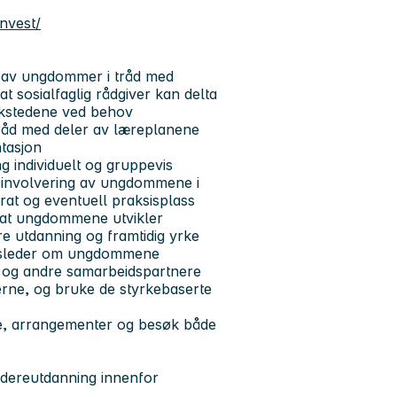
invest/
 av ungdommer i tråd med
at sosialfaglig rådgiver kan delta
rkstedene ved behov
tråd med deler av læreplanene
tasjon
ng individuelt og gruppevis
 involvering av ungdommene i
rat og eventuell praksisplass
 at ungdommene utvikler
re utdanning og framtidig yrke
ingsleder om ungdommene
 og andre samarbeidspartnere
derne, og bruke de styrkebaserte
e, arrangementer og besøk både
idereutdanning innenfor