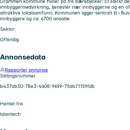
Drammen kommune hviler på tre bærebjelker: Et sterkt de
innbyggermedvirkning, tjenester nær innbyggerne og en of
attraktive lokalsamfunn. Kommunen ligger sentralt til i Bu
innbyggere og ca. 6700 ansatte.
Sektor
Offentlig
Annonsedata
Rapporter annonse
Stillingsnummer
b437ab30-78e3-4a08-9699-75ab71159fdb
Hentet fra
talentech