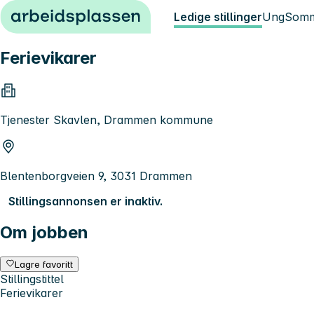
Hopp til innhold
Ledige stillinger
Ung
Somm
Ferievikarer
Tjenester Skavlen, Drammen kommune
Blentenborgveien 9, 3031 Drammen
Stillingsannonsen er inaktiv.
Om jobben
Lagre favoritt
Stillingstittel
Ferievikarer