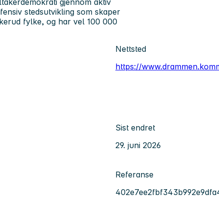
ltakerdemokrati gjennom aktiv
fensiv stedsutvikling som skaper
skerud fylke, og har vel 100 000
Nettsted
https://www.drammen.kom
Sist endret
29. juni 2026
Referanse
402e7ee2fbf343b992e9dfa