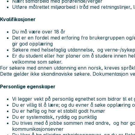
Nært samarbeid med pårørende/verger
Utføre målrettet miljøarbeid i tråd med retningslinjer,
Kvalifikasjoner
Du må være over 18 år
Det er en fordel med erfaring fra brukergruppen og/e
gir god opplæring
Søkere med helsefaglig utdannelse, og verne-/sykeplei
Er du student eller har planer om å studere innen h
velkomme som søker.
For søkere med annen utdanning enn norsk, kreves språkk
Dette gjelder ikke skandinaviske søkere. Dokumentasjon v
Personlige egenskaper
Vi legger vekt på personlig egnethet som bidrar til et
Du er villig til å lære; og du evner å søke opplæring 
Du er høflig og har et stabilt godt humør
Du er systematisk, ryddig og punktlig
Du trives med å jobbe sammen med andre, og har g
kommunikasjonsevner
Du liker å ha allsidige arbeidsoppgaver, og du er fleks