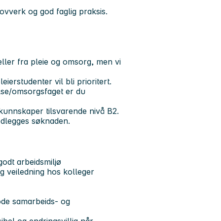
 lovverk og god faglig praksis.
ller fra pleie og omsorg, men vi
erstudenter vil bli prioritert.
else/omsorgsfaget er du
unnskaper tilsvarende nivå B2.
edlegges søknaden.
 godt arbeidsmiljø
og veiledning hos kolleger
ode samarbeids- og
ibel og endringsvillig når