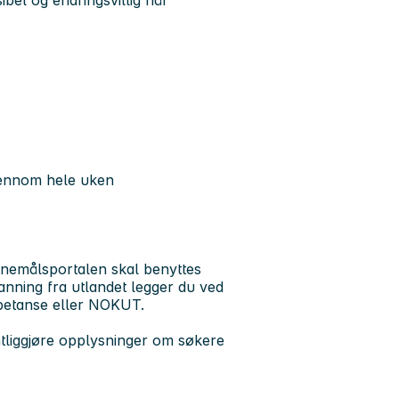
 gjennom hele uken
itnemålsportalen skal benyttes
danning fra utlandet legger du ved
mpetanse eller NOKUT.
entliggjøre opplysninger om søkere