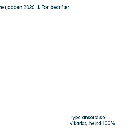
erjobben
2026
☀️
For bedrifter
Type ansettelse
Vikariat, heltid 100%