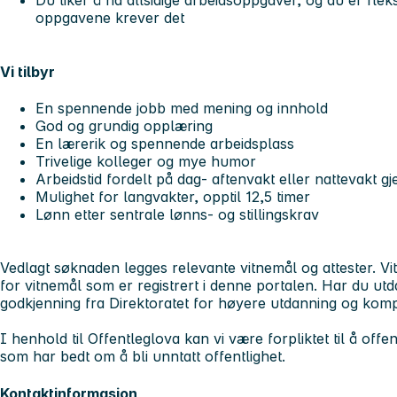
oppgavene krever det
Vi tilbyr
En spennende jobb med mening og innhold
God og grundig opplæring
En lærerik og spennende arbeidsplass
Trivelige kolleger og mye humor
Arbeidstid fordelt på dag- aftenvakt eller nattevakt
Mulighet for langvakter, opptil 12,5 timer
Lønn etter sentrale lønns- og stillingskrav
Vedlagt søknaden legges relevante vitnemål og attester. V
for vitnemål som er registrert i denne portalen. Har du ut
godkjenning fra Direktoratet for høyere utdanning og ko
I henhold til Offentleglova kan vi være forpliktet til å off
som har bedt om å bli unntatt offentlighet.
Kontaktinformasjon