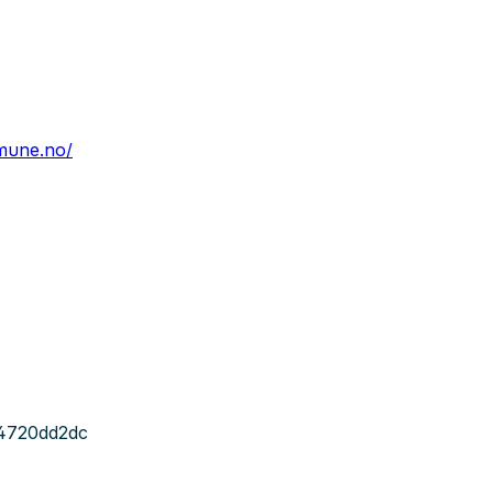
mune.no/
4720dd2dc