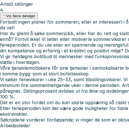
Antall stillinger
4
Vis flere detaljer
Fortsatt ingen planer for sommeren, eller er interessert i 
da vel!
Har du glemt å søke sommerjobb, eller har du rett og slet
ennå? Fortvil ikke! Vi letter etter motiverte sommervikarer
ferieperioden. Er du ute etter en spennende og meningsful
din kompetanse og erfaring i et kreativt og positivt miljø? 
Vi gir heldøgns botilbud til mennesker med funksjonsvaria
støtte i hverdagen.
Våre tjenestemottakere får sine tjenester i samlokaliserte bol
i samme bygg: som et stort bofellesskap.
Vi søker ferievikarer i uke 25–33, samt tilkallingsvikarer. 
minimum fire sammenhengende uker i denne perioden. Arbei
påregnes. Stillingsprosent avtales ut fra dine og avdeling
100 %.
Det er en stor fordel om du kan starte opplæring så raskt
Etter ferieperioden kan det være gode muligheter for faste h
ekstravakter.
Søknadene vurderer fortløpende; vi ringer de som er aktuel
Arbeidssteder