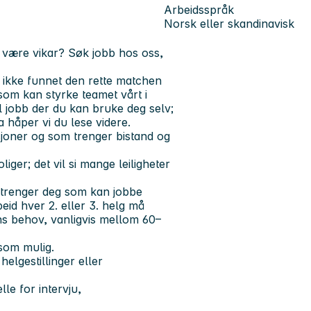
Arbeidsspråk
Norsk eller skandinavisk
å være vikar? Søk jobb hos oss,
t ikke funnet den rette matchen
 som kan styrke teamet vårt i
l jobb der du kan bruke deg selv;
Da håper vi du lese videre.
sjoner og som trenger bistand og
iger; det vil si mange leiligheter
Vi trenger deg som kan jobbe
d hver 2. eller 3. helg må
ens behov, vanligvis mellom 60–
 som mulig.
elgestillinger eller
le for intervju,