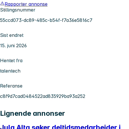
Rapporter annonse
Stillingsnummer
55ccd073-dc89-485c-b54f-f7a36e5816c7
Sist endret
15. juni 2026
Hentet fra
talentech
Referanse
c8f9d7cad0484522ad835929ba93a252
Lignende annonser
Jula Alta søker deltidsmedarbeider i