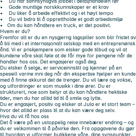
• Du har sannsynligvis jobbet i detaljhandelen før
• Gode muntlige norskkunnskaper er et krav
• Du liker å arbeide effektivt og i et høyt tempo
• Du vil bidra til å opprettholde et godt arbeidsmiljø
• Om du kan håndtere en truck, er det positivt.
Hvem er du?
Fremfor alt er du en nysgjerrig lagspiller som blir fristet av
å bli med i et internasjonalt selskap med en entreprenørisk
ånd. Vi er priskjempere som elsker gode tilbud og vil at
kundene våre skal føle at de får mye for pengene når de
handler hos oss. Det engasjerer også deg.
Du elsker å selge, er serviceinnstilt og kjenner på en
spesiell varme inni deg når din ekspertise hjelper en kunde
med å finne akkurat det de trenger. Du vil lære og vokse,
og utfordringer er som musikk i dine ører. Du er
strukturert, noe som betyr at du kan håndtere hektiske
tider, men du har alltid tid til å smile og lytte.
Du er engasjert, positiv og elsker at Jula er et stort team –
hvor det alltid er plass til at du kan være deg selv.
Hva du vil få hos oss
Det å være på en ustoppelig reise innebærer endring – og
du er velkommen til å påvirke den. Fra oppgavene du gjør
til hvordan vi utformer butikkene våre, dine synspunkter,