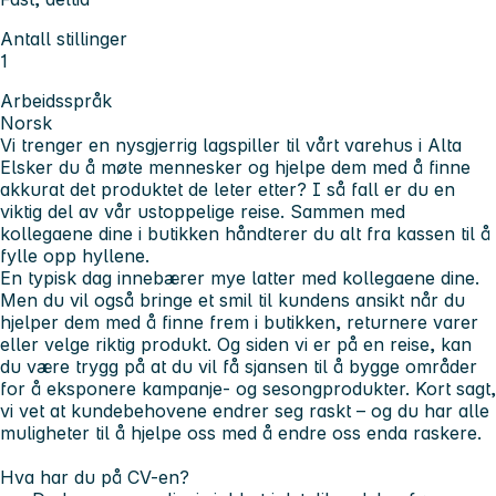
Antall stillinger
1
Arbeidsspråk
Norsk
Vi trenger en nysgjerrig lagspiller til vårt varehus i Alta
Elsker du å møte mennesker og hjelpe dem med å finne
akkurat det produktet de leter etter? I så fall er du en
viktig del av vår ustoppelige reise. Sammen med
kollegaene dine i butikken håndterer du alt fra kassen til å
fylle opp hyllene.
En typisk dag innebærer mye latter med kollegaene dine.
Men du vil også bringe et smil til kundens ansikt når du
hjelper dem med å finne frem i butikken, returnere varer
eller velge riktig produkt. Og siden vi er på en reise, kan
du være trygg på at du vil få sjansen til å bygge områder
for å eksponere kampanje- og sesongprodukter. Kort sagt,
vi vet at kundebehovene endrer seg raskt – og du har alle
muligheter til å hjelpe oss med å endre oss enda raskere.
Hva har du på CV-en?