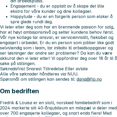
din arbeidsplass.
Engasjement - du er opptatt av å skape det lille
ekstra for våre kunder og dine kollegaer.
Happytude - du er en fargerik person som elsker å
spre glede rundt deg.
Vi leter etter deg som har en brennende passion for salg,
har et høyt ambisjonsnivå og setter kundens behov først.
Vår nye kollega tar ansvar, er serviceinnstilt, fleksibel og
engasjert i arbeidet. Er du en person som jobber like godt
selvstendig som i team, tar initiativ til arbeidsoppgaver og
ser løsninger der andre ser problemer? Da kan du være
akkurat den vi leter etter! Vi oppfordrer deg over 18 år til å
søke på stillingen.
Søknadsfrist
Snarest
Tiltredelse
Etter avtale
Alle våre søknader håndteres via NUU.
Spørsmål om stillingen kan sendes til:
daria@flp.no
Om bedriften
Fredrik & Louisa er en stolt, norskeid familiebedrift som i
2024 markerte sitt 40-årsjubileum en milepæl vi deler med
over 700 engasjerte kollegaer, og snart enda flere! Med