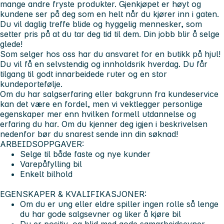
mange andre fryste produkter. Gjenkjøpet er høyt og
kundene ser på deg som en helt når du kjører inn i gaten.
Du vil daglig treffe blide og hyggelig mennesker, som
setter pris på at du tar deg tid til dem. Din jobb blir å selge
glede!
Som selger hos oss har du ansvaret for en butikk på hjul!
Du vil få en selvstendig og innholdsrik hverdag. Du får
tilgang til godt innarbeidede ruter og en stor
kundeportefølje.
Om du har salgserfaring eller bakgrunn fra kundeservice
kan det være en fordel, men vi vektlegger personlige
egenskaper mer enn hvilken formell utdannelse og
erfaring du har. Om du kjenner deg igjen i beskrivelsen
nedenfor bør du snarest sende inn din søknad!
ARBEIDSOPPGAVER:
Selge til både faste og nye kunder
Varepåfylling bil
Enkelt bilhold
EGENSKAPER & KVALIFIKASJONER:
Om du er ung eller eldre spiller ingen rolle så lenge
du har gode salgsevner og liker å kjøre bil
Du er positiv, og blid med gode samarbeidsevner