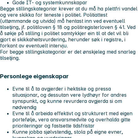
Gode IT- og systemkunnskapar
Begge stillingskategoriar krever at du må ha plettfri vandel
og vere skikka for teneste i politiet. Politiattest
(uttømmande og utvida) må hentast inn ved eventuell
tilsetjing, jf. politiloven § 18 og politiregisterloven § 41. Ved
å søkje på stilling i politiet samtykkjer ein til at det vil bli
gjort ei skikkaheitsvurdering, herunder søk i registre, i
forkant av eventuelt intervju.
For begge stillingskategoriar er det ønskjeleg med snarleg
tilsetjing.
Personlege eigenskapar
Evne til å ta avgjerder i hektiske og pressa
situasjonar, og dessutan vere lydhøyr for andres
synspunkt, og kunne revurdera avgjerda si om
nødvendig
Evne til å arbeida effektivt og strukturert med eigen
portefølje, vera ansvarsmedvite og overhalda gitte
prioriteringar og fastsette tidsfristar
Kunne jobba sjølvstendig, stola på eigne evner,