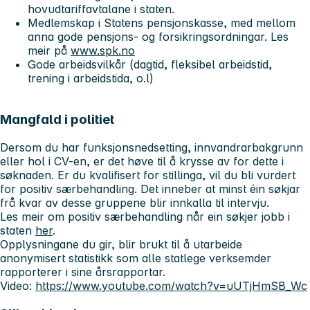
hovudtariffavtalane i staten.
Medlemskap i Statens pensjonskasse, med mellom
anna gode pensjons- og forsikringsordningar. Les
meir på
www.spk.no
Gode arbeidsvilkår (dagtid, fleksibel arbeidstid,
trening i arbeidstida, o.l)
Mangfald i politiet
Dersom du har funksjonsnedsetting, innvandrarbakgrunn
eller hol i CV-en, er det høve til å krysse av for dette i
søknaden. Er du kvalifisert for stillinga, vil du bli vurdert
for positiv særbehandling. Det inneber at minst éin søkjar
frå kvar av desse gruppene blir innkalla til intervju.
Les meir om positiv særbehandling når ein søkjer jobb i
staten
her
.
Opplysningane du gir, blir brukt til å utarbeide
anonymisert statistikk som alle statlege verksemder
rapporterer i sine årsrapportar.
Video:
https://www.youtube.com/watch?v=uUTjHmSB_Wc