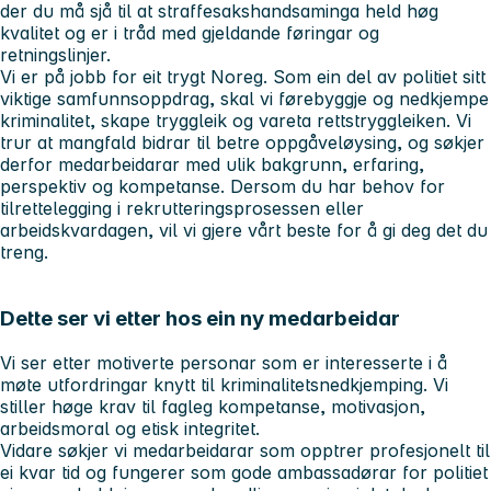
der du må sjå til at straffesakshandsaminga held høg
kvalitet og er i tråd med gjeldande føringar og
retningslinjer.
Vi er på jobb for eit trygt Noreg. Som ein del av politiet sitt
viktige samfunnsoppdrag, skal vi førebyggje og nedkjempe
kriminalitet, skape tryggleik og vareta rettstryggleiken. Vi
trur at mangfald bidrar til betre oppgåveløysing, og søkjer
derfor medarbeidarar med ulik bakgrunn, erfaring,
perspektiv og kompetanse. Dersom du har behov for
tilrettelegging i rekrutteringsprosessen eller
arbeidskvardagen, vil vi gjere vårt beste for å gi deg det du
treng.
Dette ser vi etter hos ein ny medarbeidar
Vi ser etter motiverte personar som er interesserte i å
møte utfordringar knytt til kriminalitetsnedkjemping. Vi
stiller høge krav til fagleg kompetanse, motivasjon,
arbeidsmoral og etisk integritet.
Vidare søkjer vi medarbeidarar som opptrer profesjonelt til
ei kvar tid og fungerer som gode ambassadørar for politiet