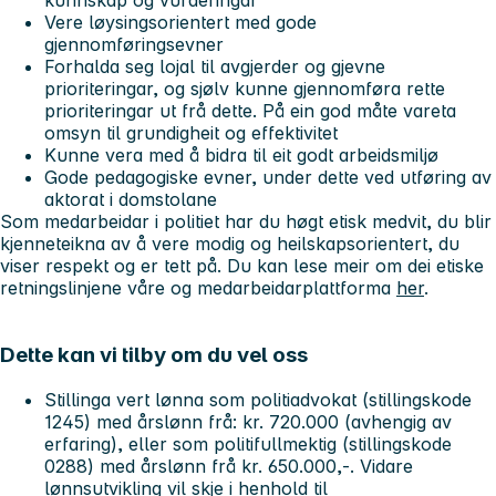
kunnskap og vurderingar
Vere løysingsorientert med gode
gjennomføringsevner
Forhalda seg lojal til avgjerder og gjevne
prioriteringar, og sjølv kunne gjennomføra rette
prioriteringar ut frå dette. På ein god måte vareta
omsyn til grundigheit og effektivitet
Kunne vera med å bidra til eit godt arbeidsmiljø
Gode pedagogiske evner, under dette ved utføring av
aktorat i domstolane
Som medarbeidar i politiet har du høgt etisk medvit, du blir
kjenneteikna av å vere modig og heilskapsorientert, du
viser respekt og er tett på. Du kan lese meir om dei etiske
retningslinjene våre og medarbeidarplattforma
her
.
Dette kan vi tilby om du vel oss
Stillinga vert lønna som politiadvokat (stillingskode
1245) med årslønn frå: kr. 720.000 (avhengig av
erfaring), eller som politifullmektig (stillingskode
0288) med årslønn frå kr. 650.000,-. Vidare
lønnsutvikling vil skje i henhold til