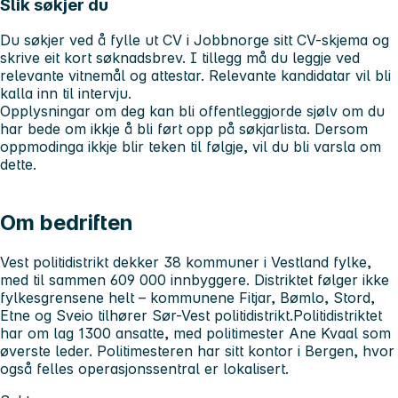
Slik søkjer du
Du søkjer ved å fylle ut CV i Jobbnorge sitt CV-skjema og
skrive eit kort søknadsbrev. I tillegg må du leggje ved
relevante vitnemål og attestar. Relevante kandidatar vil bli
kalla inn til intervju.
Opplysningar om deg kan bli offentleggjorde sjølv om du
har bede om ikkje å bli ført opp på søkjarlista. Dersom
oppmodinga ikkje blir teken til følgje, vil du bli varsla om
dette.
Om bedriften
Vest politidistrikt dekker 38 kommuner i Vestland fylke,
med til sammen 609 000 innbyggere. Distriktet følger ikke
fylkesgrensene helt – kommunene Fitjar, Bømlo, Stord,
Etne og Sveio tilhører Sør-Vest politidistrikt.Politidistriktet
har om lag 1300 ansatte, med politimester Ane Kvaal som
øverste leder. Politimesteren har sitt kontor i Bergen, hvor
også felles operasjonssentral er lokalisert.