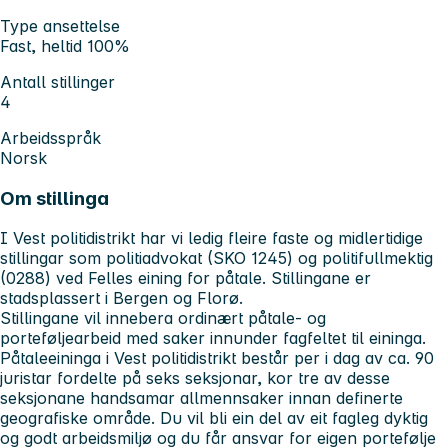
Type ansettelse
Fast, heltid 100%
Antall stillinger
4
Arbeidsspråk
Norsk
Om stillinga
I Vest politidistrikt har vi ledig fleire faste og midlertidige
stillingar som politiadvokat (SKO 1245) og politifullmektig
(0288) ved Felles eining for påtale. Stillingane er
stadsplassert i Bergen og Florø.
Stillingane vil innebera ordinært påtale- og
porteføljearbeid med saker innunder fagfeltet til eininga.
Påtaleeininga i Vest politidistrikt består per i dag av ca. 90
juristar fordelte på seks seksjonar, kor tre av desse
seksjonane handsamar allmennsaker innan definerte
geografiske område. Du vil bli ein del av eit fagleg dyktig
og godt arbeidsmiljø og du får ansvar for eigen portefølje