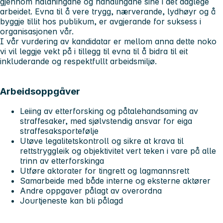
gjennom haldningane og handlingane sine i det daglege
arbeidet. Evna til å vere trygg, nærverande, lydhøyr og å
byggje tillit hos publikum, er avgjerande for suksess i
organisasjonen vår.
I vår vurdering av kandidatar er mellom anna dette noko
vi vil leggje vekt på i tillegg til evna til å bidra til eit
inkluderande og respektfullt arbeidsmiljø.
Arbeidsoppgåver
Leiing av etterforsking og påtalehandsaming av
straffesaker, med sjølvstendig ansvar for eiga
straffesaksportefølje
Utøve legalitetskontroll og sikre at krava til
rettstryggleik og objektivitet vert teken i vare på alle
trinn av etterforskinga
Utføre aktorater for tingrett og lagmannsrett
Samarbeide med både interne og eksterne aktører
Andre oppgaver pålagt av overordna
Jourtjeneste kan bli pålagd