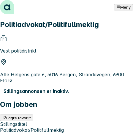
Hopp til innhold
Meny
Politiadvokat/Politifullmektig
Vest politidistrikt
Alle Helgens gate 6, 5016 Bergen, Strandavegen, 6900
Florø
Stillingsannonsen er inaktiv.
Om jobben
Lagre favoritt
Stillingstittel
Politiadvokat/Politifullmektig