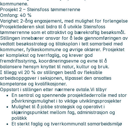
kommunene.
Prosjekt 2 – Steinsfoss tømmerrenne
Omfang:
40 %
Varighet:
2-årig engasjement, med mulighet for forlengelse
Prosjektlederen skal bidra til å utvikle Steinsfoss
tømmerrenne som et attraktivt og bærekraftig besøksmål.
Stillingen innebærer ansvar for å lede gjennomføringen av
vedtatt besøksstrategi og tiltaksplan i tett samarbeid med
kommuner, fylkeskommune og øvrige aktører. Prosjektet
er komplekst og tverrfaglig, og krever god
fremdriftsstyring, koordineringsevne og evne til å
balansere hensyn knyttet til natur, kultur og bruk.
I tillegg vil 20 % av stillingen bestå av fleksible
arbeidsoppgaver i seksjonen, tilpasset den ansattes
kompetanse og kvalifikasjoner.
Oppstart i stillingen etter nærmere avtale.
Vi tilbyr
En sentral og spennende prosjektlederrolle med stor
påvirkningsmulighet i to viktige utviklingsprosjekter
Mulighet til å jobbe strategisk og operativt i
skjæringspunktet mellom fag, administrasjon og
politikk
Et sterkt faglig og tverrkommunalt samarbeidsmiljø