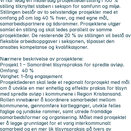
Vi har ledig en midlertidig prosjektlederstilling i 100 %
stilling tilknyttet staben i seksjon for samfunn og miljø.
Stillingen består av to selvstendige prosjekter med et
omfang på om lag 40 % hver, og med egne mål,
samarbeidspartnere og tidsrammer. Prosjektene utgjør
samlet én stilling og skal ledes parallelt av samme
prosjektleder. De resterende 20 % av stillingen vil bestå av
fleksible arbeidsoppgaver i seksjonen, tilpasset den
ansattes kompetanse og kvalifikasjoner.
Nærmere beskrivelse av prosjektene:
Prosjekt 1 – Samordnet tilsynspraksis for spredte avløp.
Omfang:
40 %
Varighet:
1-årig engasjement
Prosjektlederen skal lede et regionalt forprosjekt med mål
om å utvikle en mer enhetlig og effektiv praksis for tilsyn
med spredte avløp i kommunene i Region Kristiansand.
Rollen innebærer å koordinere samarbeidet mellom
kommunene, gjennomføre kartlegginger, utvikle felles
faglige og juridiske rammer, samt utrede framtidige
samarbeidsformer og organisering. Målet med prosjektet
er å legge grunnlaget for et varig interkommunalt
samarbeid og en mer lik tilsynspraksis på tvers av