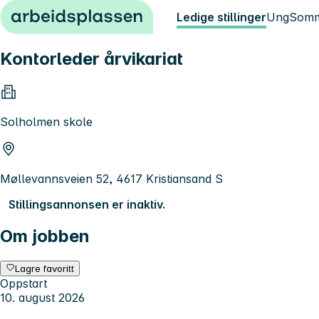
Hopp til innhold
Ledige stillinger
Ung
Somm
Kontorleder årvikariat
Solholmen skole
Møllevannsveien 52, 4617 Kristiansand S
Stillingsannonsen er inaktiv.
Om jobben
Lagre favoritt
Oppstart
10. august 2026