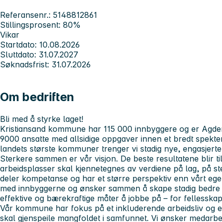
Referansenr.: 5148812861
Stillingsprosent: 80%
Vikar
Startdato: 10.08.2026
Sluttdato: 31.07.2027
Søknadsfrist: 31.07.2026
Om bedriften
Bli med å styrke laget!
Kristiansand kommune har 115 000 innbyggere og er Agders 
9000 ansatte med allsidige oppgaver innen et bredt spekt
landets største kommuner trenger vi stadig nye, engasjert
Sterkere sammen er vår visjon.
De beste resultatene blir t
arbeidsplasser skal kjennetegnes av verdiene
på
lag, på st
deler kompetanse og har et større perspektiv enn vårt eget
med innbyggerne og ønsker sammen å skape stadig bedre tjen
effektive og bærekraftige måter å jobbe på – for fellesskape
Vår kommune har fokus på et inkluderende arbeidsliv og er
skal gjenspeile mangfoldet i samfunnet. Vi ønsker medarb