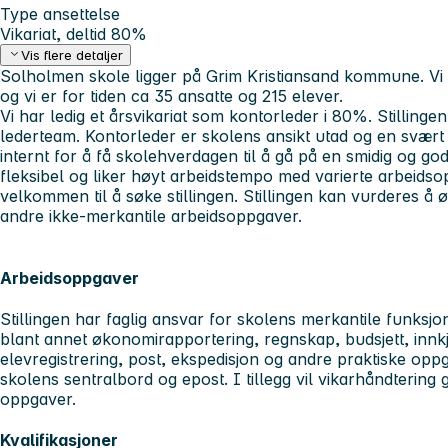
Type ansettelse
Vikariat, deltid 80%
Vis flere detaljer
Solholmen skole ligger på Grim Kristiansand kommune. Vi
og vi er for tiden ca 35 ansatte og 215 elever.
Vi har ledig et årsvikariat som kontorleder i 80%. Stillingen
lederteam. Kontorleder er skolens ansikt utad og en svært 
internt for å få skolehverdagen til å gå på en smidig og god
fleksibel og liker høyt arbeidstempo med varierte arbeidso
velkommen til å søke stillingen. Stillingen kan vurderes å 
andre ikke-merkantile arbeidsoppgaver.
Arbeidsoppgaver
Stillingen har faglig ansvar for skolens merkantile funksjon
blant annet økonomirapportering, regnskap, budsjett, innk
elevregistrering, post, ekspedisjon og andre praktiske opp
skolens sentralbord og epost. I tillegg vil vikarhåndtering
oppgaver.
Kvalifikasjoner