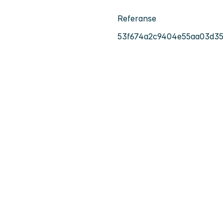
Referanse
53f674a2c9404e55aa03d35