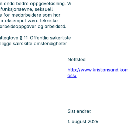
til enda bedre oppgaveløsning. Vi
n, funksjonsevne, seksuell
egge for medarbeidere som har
 for eksempel være tekniske
, arbeidsoppgaver og arbeidstid.
leglova § 11. Offentlig søkerliste
eligge særskilte omstendigheter
Nettsted
http://www.kristiansand.ko
oss/
Sist endret
1. august 2026