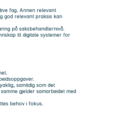
ive fag. Annen relevant
ig god relevant praksis kan
aring på saksbehandlernivå.
nskap til digitale systemer for
et.
rbeidsoppgaver.
øyaktig, samtidig som det
t samme gjelder samarbeidet med
ttes behov i fokus.