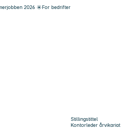
erjobben
2026
☀️
For bedrifter
Stillingstittel
Kontorleder årvikariat