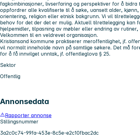
fagkombinasjoner, livserfaring og perspektiver for å bidra 
oppfordrer alle kvalifiserte til å søke, uansett alder, kjøn
orientering, religion eller etnisk bakgrunn. Vi vil tilrettel
behov for det der det er mulig. Aktuell tilrettelegging kan
hjelpemidler, tilpasning av møbler eller endring av rutiner
Velkommen til en veldrevet organisasjon.
Kristiansand kommune praktiserer meroffentlighet, jf. offent
vil normalt inneholde navn på samtlige søkere. Det må for
for å få innvilget unntak, jf. offentleglova § 25.
Sektor
Offentlig
Annonsedata
Rapporter annonse
Stillingsnummer
3a2c0c74-99fa-453e-8c5e-e2c10fbac2dc