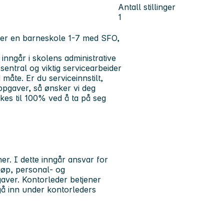
Antall stillinger
1
 er en barneskole 1-7 med SFO,
 inngår i skolens administrative
sentral og viktig servicearbeider
 måte. Er du serviceinnstilt,
ppgaver, så ønsker vi deg
økes til 100% ved å ta på seg
er. I dette inngår ansvar for
jøp, personal- og
gaver. Kontorleder betjener
 gå inn under kontorleders