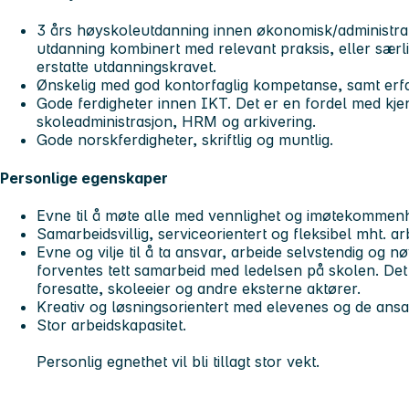
3 års høyskoleutdanning innen økonomisk/administrat
utdanning kombinert med relevant praksis, eller særl
erstatte utdanningskravet.
Ønskelig med god kontorfaglig kompetanse, samt erf
Gode ferdigheter innen IKT. Det er en fordel med kjen
skoleadministrasjon, HRM og arkivering.
Gode norskferdigheter, skriftlig og muntlig.
Personlige egenskaper
Evne til å møte alle med vennlighet og imøtekommenh
Samarbeidsvillig, serviceorientert og fleksibel mht. a
Evne og vilje til å ta ansvar, arbeide selvstendig og n
forventes tett samarbeid med ledelsen på skolen. De
foresatte, skoleeier og andre eksterne aktører.
Kreativ og løsningsorientert med elevenes og de ansa
Stor arbeidskapasitet.
Personlig egnethet vil bli tillagt stor vekt.