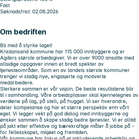
Fast
Søknadsfrist: 02.08.2026
Om bedriften
Bli med å styrke laget!
Kristiansand kommune har 115 000 innbyggere og er
Agders største arbeidsgiver. Vi er over 9000 ansatte med
allsidige oppgaver innen et bredt spekter av
tjenesteområder. Som en av landets største kommuner
trenger vi stadig nye, engasjerte og motiverte
medarbeidere.
Sterkere sammen er vår visjon.
De beste resultatene blir
til i samhandling. Våre arbeidsplasser skal kjennetegnes av
verdiene
på
lag, på stell, på hugget.
Vi ser hverandre,
deler kompetanse og har et større perspektiv enn vårt
eget. Vi legger vekt på god dialog med innbyggerne og
ønsker sammen å skape stadig bedre tjenester. Vi er alltid
på jakt etter effektive og bærekraftige måter å jobbe på –
for fellesskapet, miljøet og fremtiden.
Vår kommune har fokus på et inkluderende arbeidsliv og