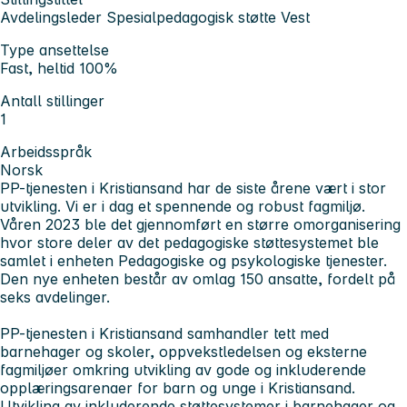
Avdelingsleder Spesialpedagogisk støtte Vest
Type ansettelse
Fast, heltid 100%
Antall stillinger
1
Arbeidsspråk
Norsk
PP-tjenesten i Kristiansand har de siste årene vært i stor
utvikling. Vi er i dag et spennende og robust fagmiljø.
Våren 2023 ble det gjennomført en større omorganisering
hvor store deler av det pedagogiske støttesystemet ble
samlet i enheten Pedagogiske og psykologiske tjenester.
Den nye enheten består av omlag 150 ansatte, fordelt på
seks avdelinger.
PP-tjenesten i Kristiansand samhandler tett med
barnehager og skoler, oppvekstledelsen og eksterne
fagmiljøer omkring utvikling av gode og inkluderende
opplæringsarenaer for barn og unge i Kristiansand.
Utvikling av inkluderende støttesystemer i barnehager og