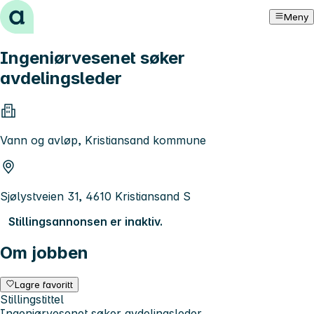
Hopp til innhold
Meny
Ingeniørvesenet søker
avdelingsleder
Vann og avløp, Kristiansand kommune
Sjølystveien 31, 4610 Kristiansand S
Stillingsannonsen er inaktiv.
Om jobben
Lagre favoritt
Stillingstittel
Ingeniørvesenet søker avdelingsleder