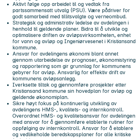
Aktivt følge opp arbeidet til og vedtak fra
partssammensatt utvalg (PSU). Være pådriver for
godt samarbeid med tillitsvalgte og verneombud.
Strategisk og administrativ ledelse av avdelingen i
henhold til gjeldende planer. Bidra til å utvikle og
optimalisere driften av avløpsvirksomheten, enhet
for vann og avløp og Ingeniørvesenet i Kristiansand
kommune.
Ansvar for avdelingens økonomi blant annet
gjennom utarbeidelse av prognoser, økonomistyring
og rapportering som gir grunnlag for kommunens
gebyrer for avløp. Ansvarlig for effektiv drift av
kommunens avløpsanlegg.
Iverksette tiltak og gjennomføre prosjekter etter
Kristiansand kommune sin hovedplan for avløp og
gjeldende økonomiplan.
Sikre høyt fokus på kontinuerlig utvikling av
avdelingens HMS-, kvalitets- og internkontroll.
Overordnet HMS- og kvalitetsansvar for avdelingen
med ansvar for å gjennomføre etablerte rutiner for
oppfølging av internkontroll. Ansvar for å etablere
og vedlikeholde beredskapsplaner for alle kritiske