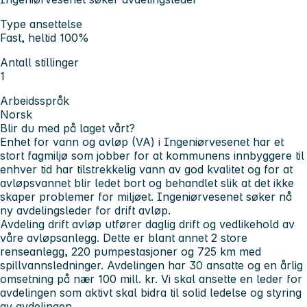
Type ansettelse
Fast, heltid 100%
Antall stillinger
1
Arbeidsspråk
Norsk
Blir du med på laget vårt?
Enhet for vann og avløp (VA) i Ingeniørvesenet har et
stort fagmiljø som jobber for at kommunens innbyggere til
enhver tid har tilstrekkelig vann av god kvalitet og for at
avløpsvannet blir ledet bort og behandlet slik at det ikke
skaper problemer for miljøet. Ingeniørvesenet søker nå
ny avdelingsleder for drift avløp.
Avdeling drift avløp utfører daglig drift og vedlikehold av
våre avløpsanlegg. Dette er blant annet 2 store
renseanlegg, 220 pumpestasjoner og 725 km med
spillvannsledninger. Avdelingen har 30 ansatte og en årlig
omsetning på nær 100 mill. kr. Vi skal ansette en leder for
avdelingen som aktivt skal bidra til solid ledelse og styring
av avdelingen.