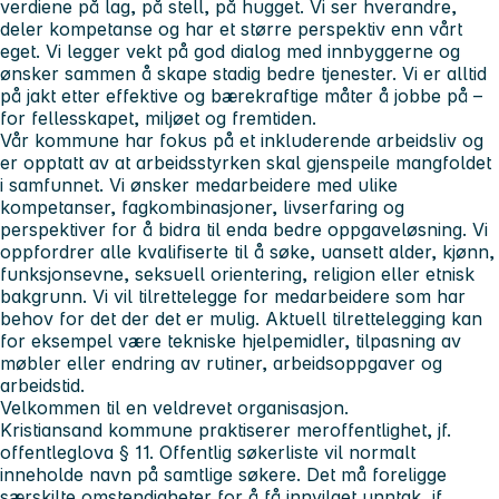
verdiene
på
lag, på stell, på hugget.
Vi ser hverandre,
deler kompetanse og har et større perspektiv enn vårt
eget. Vi legger vekt på god dialog med innbyggerne og
ønsker sammen å skape stadig bedre tjenester. Vi er alltid
på jakt etter effektive og bærekraftige måter å jobbe på –
for fellesskapet, miljøet og fremtiden.
Vår kommune har fokus på et inkluderende arbeidsliv og
er opptatt av at arbeidsstyrken skal gjenspeile mangfoldet
i samfunnet. Vi ønsker medarbeidere med ulike
kompetanser, fagkombinasjoner, livserfaring og
perspektiver for å bidra til enda bedre oppgaveløsning. Vi
oppfordrer alle kvalifiserte til å søke, uansett alder, kjønn,
funksjonsevne, seksuell orientering, religion eller etnisk
bakgrunn. Vi vil tilrettelegge for medarbeidere som har
behov for det der det er mulig. Aktuell tilrettelegging kan
for eksempel være tekniske hjelpemidler, tilpasning av
møbler eller endring av rutiner, arbeidsoppgaver og
arbeidstid.
Velkommen til en veldrevet organisasjon.
Kristiansand kommune praktiserer meroffentlighet, jf.
offentleglova § 11. Offentlig søkerliste vil normalt
inneholde navn på samtlige søkere. Det må foreligge
særskilte omstendigheter for å få innvilget unntak, jf.