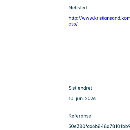
Nettsted
http://www.kristiansand.ko
oss/
Sist endret
10. juni 2026
Referanse
50e380fad6b848a78101bb9