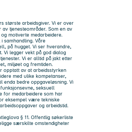
største arbeidsgiver. Vi er over
er av tjenesteområder. Som en av
e og motiverte medarbeidere.
il i samhandling. Våre
ell, på hugget.
Vi ser hverandre,
. Vi legger vekt på god dialog
ester. Vi er alltid på jakt etter
t, miljøet og fremtiden.
 opptatt av at arbeidsstyrken
eidere med ulike kompetanser,
til enda bedre oppgaveløsning. Vi
n, funksjonsevne, seksuell
egge for medarbeidere som har
 for eksempel være tekniske
, arbeidsoppgaver og arbeidstid.
leglova § 11. Offentlig søkerliste
eligge særskilte omstendigheter