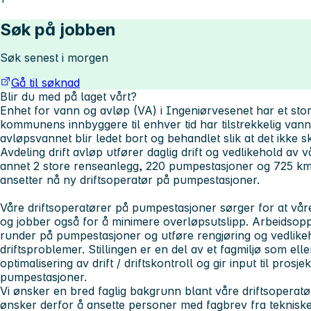
Søk på jobben
Søk senest i morgen
Gå til søknad
Blir du med på laget vårt?
Enhet for vann og avløp (VA) i Ingeniørvesenet har et stor
kommunens innbyggere til enhver tid har tilstrekkelig vann 
avløpsvannet blir ledet bort og behandlet slik at det ikke 
Avdeling drift avløp utfører daglig drift og vedlikehold av 
annet 2 store renseanlegg, 220 pumpestasjoner og 725 km 
ansetter nå ny driftsoperatør på pumpestasjoner.
Våre driftsoperatører på pumpestasjoner sørger for at vår
og jobber også for å minimere overløpsutslipp. Arbeidsoppg
runder på pumpestasjoner og utføre rengjøring og vedlike
driftsproblemer. Stillingen er en del av et fagmiljø som el
optimalisering av drift / driftskontroll og gir input til pro
pumpestasjoner.
Vi ønsker en bred faglig bakgrunn blant våre driftsopera
ønsker derfor å ansette personer med fagbrev fra teknisk