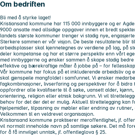
Om bedriften
Bli med å styrke laget!
Kristiansand kommune har 115 000 innbyggere og er Agders 
9000 ansatte med allsidige oppgaver innen et bredt spekt
landets største kommuner trenger vi stadig nye, engasjert
Sterkere sammen er vår visjon.
De beste resultatene blir t
arbeidsplasser skal kjennetegnes av verdiene
på
lag, på st
deler kompetanse og har et større perspektiv enn vårt eget
med innbyggerne og ønsker sammen å skape stadig bedre tjen
effektive og bærekraftige måter å jobbe på – for fellesskape
Vår kommune har fokus på et inkluderende arbeidsliv og er
skal gjenspeile mangfoldet i samfunnet. Vi ønsker medarb
fagkombinasjoner, livserfaring og perspektiver for å bidra 
oppfordrer alle kvalifiserte til å søke, uansett alder, kjøn
orientering, religion eller etnisk bakgrunn. Vi vil tilrettel
behov for det der det er mulig. Aktuell tilrettelegging kan
hjelpemidler, tilpasning av møbler eller endring av rutiner
Velkommen til en veldrevet organisasjon.
Kristiansand kommune praktiserer meroffentlighet, jf. offent
vil normalt inneholde navn på samtlige søkere. Det må for
for å få innvilget unntak, jf. offentleglova § 25.