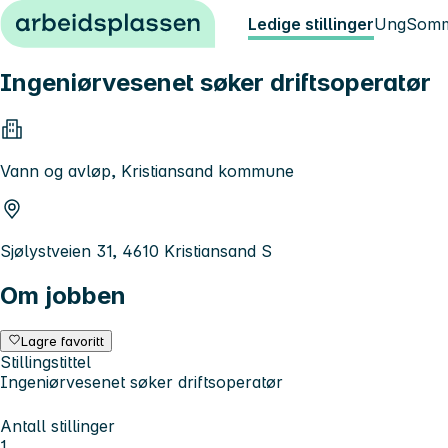
Hopp til innhold
Ledige stillinger
Ung
Somm
Ingeniørvesenet søker driftsoperatø
Vann og avløp, Kristiansand kommune
Sjølystveien 31, 4610 Kristiansand S
Om jobben
Lagre favoritt
Stillingstittel
Ingeniørvesenet søker driftsoperatør
Antall stillinger
1