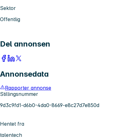
Sektor
Offentlig
Del annonsen
Annonsedata
Rapporter annonse
Stillingsnummer
9d3c9fd1-d6b0-4da0-8669-e8c27d7e850d
Hentet fra
talentech