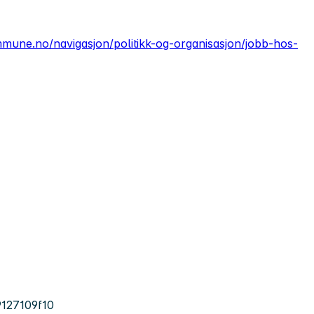
mmune.no/navigasjon/politikk-og-organisasjon/jobb-hos-
127109f10