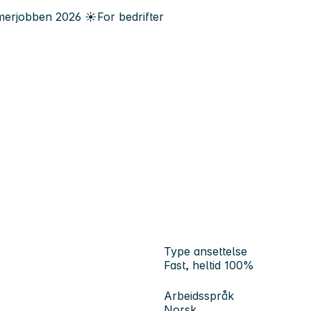
erjobben
2026
☀️
For bedrifter
r
Type ansettelse
Fast, heltid 100%
Arbeidsspråk
Norsk