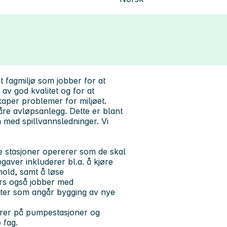
t fagmiljø som jobber for at
av god kvalitet og for at
skaper problemer for miljøet.
våre avløpsanlegg. Dette er blant
med spillvannsledninger. Vi
e stasjoner opererer som de skal
aver inkluderer bl.a. å kjøre
hold, samt å løse
lers også jobber med
sjekter som angår bygging av nye
tører på pumpestasjoner og
e fag.