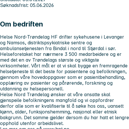
Søknadsfrist: 05.06.2026
Om bedriften
Helse Nord-Trøndelag HF drifter sykehusene i Levanger
og Namsos, distriktspsykiatriske sentre og
ambulansetjenesten fra Bindal i nord til Stjørdal i sør.
Helseforetaket har nærmere 3 500 medarbeidere og er
med det en av Trøndelags største og viktigste
virksomheter. Vårt mål er at vi skal bygge en fremragende
helsetjeneste til det beste for pasientene og befolkningen,
gjennom våre hovedoppgaver som er pasientbehandling,
opplæring av pasienter og pårørende, forskning og
utdanning av helsepersonell.
Helse Nord Trøndelag ønsker at våre ansatte skal
gjenspeile befolkningens mangfold og vi oppfordrer
derfor alle som er kvalifiserte til å søke hos oss, uansett
kjønn, alder, funksjonshemming, nasjonal eller etnisk
bakgrunn. Det samme gjelder dersom du har hatt et lengre
opphold utenfor arbeidslivet.
Les mer om oss på
www.hnt.no