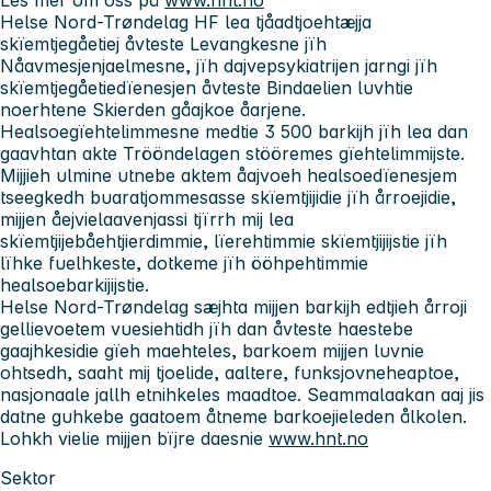
Helse Nord-Trøndelag HF lea tjåadtjoehtæjja
skïemtjegåetiej åvteste Levangkesne jïh
Nåavmesjenjaelmesne, jïh dajvepsykiatrijen jarngi jïh
skïemtjegåetiedïenesjen åvteste Bindaelien luvhtie
noerhtene Skierden gåajkoe åarjene.
Healsoegïehtelimmesne medtie 3 500 barkijh jïh lea dan
gaavhtan akte Trööndelagen stööremes gïehtelimmijste.
Mijjieh ulmine utnebe aktem åajvoeh healsoedïenesjem
tseegkedh buaratjommesasse skïemtjijidie jïh årroejidie,
mijjen åejvielaavenjassi tjïrrh mij lea
skïemtjijebåehtjierdimmie, lïerehtimmie skïemtjijijstie jïh
lïhke fuelhkeste, dotkeme jïh ööhpehtimmie
healsoebarkijijstie.
Helse Nord-Trøndelag sæjhta mijjen barkijh edtjieh årroji
gellievoetem vuesiehtidh jïh dan åvteste haestebe
gaajhkesidie gïeh maehteles, barkoem mijjen luvnie
ohtsedh, saaht mij tjoelide, aaltere, funksjovneheaptoe,
nasjonaale jallh etnihkeles maadtoe. Seammalaakan aaj jis
datne guhkebe gaatoem åtneme barkoejieleden ålkolen.
Lohkh vielie mijjen bïjre daesnie
www.hnt.no
Sektor