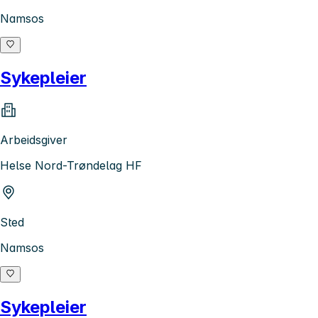
Namsos
Sykepleier
Arbeidsgiver
Helse Nord-Trøndelag HF
Sted
Namsos
Sykepleier