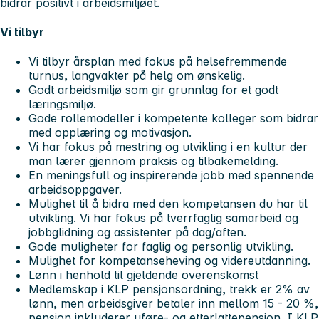
bidrar positivt i arbeidsmiljøet.
Vi tilbyr
Vi tilbyr årsplan med fokus på helsefremmende
turnus, langvakter på helg om ønskelig.
Godt arbeidsmiljø som gir grunnlag for et godt
læringsmiljø.
Gode rollemodeller i kompetente kolleger som bidrar
med opplæring og motivasjon.
Vi har fokus på mestring og utvikling i en kultur der
man lærer gjennom praksis og tilbakemelding.
En meningsfull og inspirerende jobb med spennende
arbeidsoppgaver.
Mulighet til å bidra med den kompetansen du har til
utvikling. Vi har fokus på tverrfaglig samarbeid og
jobbglidning og assistenter på dag/aften.
Gode muligheter for faglig og personlig utvikling.
Mulighet for kompetanseheving og videreutdanning.
Lønn i henhold til gjeldende overenskomst
Medlemskap i KLP pensjonsordning, trekk er 2% av
lønn, men arbeidsgiver betaler inn mellom 15 - 20 %,
pensjon inkluderer uføre- og etterlattepensjon. I KLP