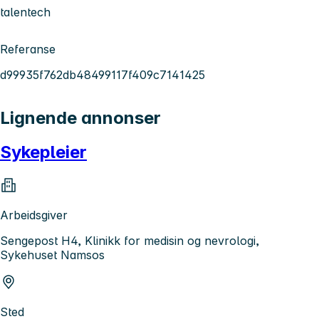
talentech
Referanse
d99935f762db48499117f409c7141425
Lignende annonser
Sykepleier
Arbeidsgiver
Sengepost H4, Klinikk for medisin og nevrologi,
Sykehuset Namsos
Sted