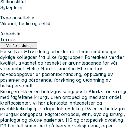
Stillingstittel
Sykepleier
Type ansettelse
Vikariat, heltid og deltid
Arbeidstid
Turnus
Vis flere detaljer
Helse Nord-Trøndelag arbeider du i team med mange
dyktige kollegaer fra ulike faggrupper. Foretakets verdier
kvalitet, trygghet og respekt er grunnleggende for vår
virksomhet. Helse Nord-Trøndelag HF sine fire
hovedoppgaver er pasientbehandling, opplæring av
pasienter og pårørende, forskning og utdanning av
helsepersonell.
Kirurgen H3 er en heldøgns sengepost i Klinikk for kirurgi
med fagfeltene kirurgi, uren ortopedi og med stor andel
kreftpasienter. Vi har planlagte innleggelser og
øyeblikkelig hjelp. Ortopedisk avdeling D3 er en heldøgns
kirurgisk sengepost. Fagfelt ortopedi, ønh, øye og kirurgi,
planlagte og akutte pasienter. H3 og ortopedisk avdeling
D3 har tett samarbeid på tvers av seksjonene, og er