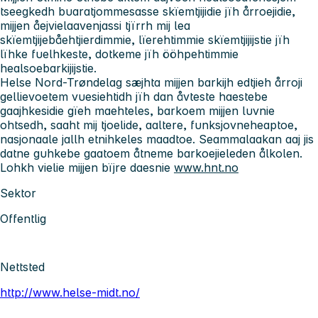
tseegkedh buaratjommesasse skïemtjijidie jïh årroejidie,
mijjen åejvielaavenjassi tjïrrh mij lea
skïemtjijebåehtjierdimmie, lïerehtimmie skïemtjijijstie jïh
lïhke fuelhkeste, dotkeme jïh ööhpehtimmie
healsoebarkijijstie.
Helse Nord-Trøndelag sæjhta mijjen barkijh edtjieh årroji
gellievoetem vuesiehtidh jïh dan åvteste haestebe
gaajhkesidie gïeh maehteles, barkoem mijjen luvnie
ohtsedh, saaht mij tjoelide, aaltere, funksjovneheaptoe,
nasjonaale jallh etnihkeles maadtoe. Seammalaakan aaj jis
datne guhkebe gaatoem åtneme barkoejieleden ålkolen.
Lohkh vielie mijjen bïjre daesnie
www.hnt.no
Sektor
Offentlig
Nettsted
http://www.helse-midt.no/