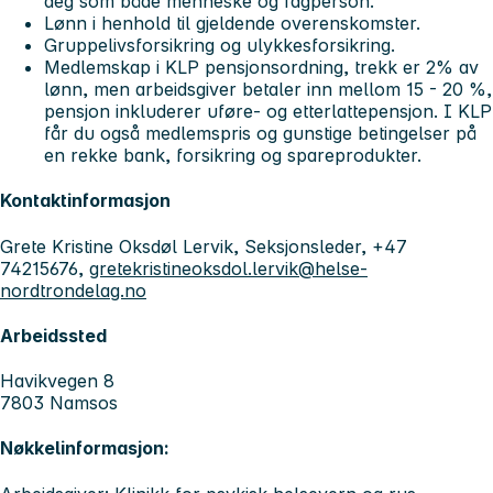
deg som både menneske og fagperson.
Lønn i henhold til gjeldende overenskomster.
Gruppelivsforsikring og ulykkesforsikring.
Medlemskap i KLP pensjonsordning, trekk er 2% av
lønn, men arbeidsgiver betaler inn mellom 15 - 20 %,
pensjon inkluderer uføre- og etterlattepensjon. I KLP
får du også medlemspris og gunstige betingelser på
en rekke bank, forsikring og spareprodukter.
Kontaktinformasjon
Grete Kristine Oksdøl Lervik, Seksjonsleder, +47
74215676,
gretekristineoksdol.lervik@helse-
nordtrondelag.no
Arbeidssted
Havikvegen 8
7803 Namsos
Nøkkelinformasjon: