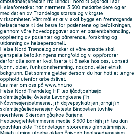
ambulansetjenesten fra Bindal i nord til Stjørdal i sør.
Helseforetaket har nærmere 3 500 medarbeidere og er
med det en av Trøndelags største og viktigste
virksomheter. Vårt mål er at vi skal bygge en fremragende
helsetjeneste til det beste for pasientene og befolkningen,
gjennom våre hovedoppgaver som er pasientbehandling,
opplæring av pasienter og pårørende, forskning og
utdanning av helsepersonell.
Helse Nord Trøndelag ønsker at våre ansatte skal
gjenspeile befolkningens mangfold og vi oppfordrer
derfor alle som er kvalifiserte til å søke hos oss, uansett
kjønn, alder, funksjonshemming, nasjonal eller etnisk
bakgrunn. Det samme gjelder dersom du har hatt et lengre
opphold utenfor arbeidslivet.
Les mer om oss på
www.hnt.no
Helse Nord-Trøndelag HF lea tjåadtjoehtæjja
skïemtjegåetiej åvteste Levangkesne jïh
Nåavmesjenjaelmesne, jïh dajvepsykiatrijen jarngi jïh
skïemtjegåetiedïenesjen åvteste Bindaelien luvhtie
noerhtene Skierden gåajkoe åarjene.
Healsoegïehtelimmesne medtie 3 500 barkijh jïh lea dan
gaavhtan akte Trööndelagen stööremes gïehtelimmijste.
Mijjieh ulmine utnebe aktem åajvoeh healsoedïenesjem