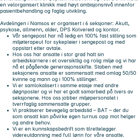
en velorganisert klinikk med høyt ambisjonsnivå innenfor
pasientbehandling og faglig utvikling.
Avdelingen i Namsos er organisert i 6 seksjoner: Akutt,
psykose, allmenn, alder, DPS Kolvereid og kontor.
Vår sengepost har nå ledig en 100% fast stilling som
miljøterapeut for sykepleier i sengepost og med
oppstart etter avtale.
Hos oss har ansatte i stor grad hatt sin
arbeidskarriere i et oversiktlig og rolig miljø og vi har
nå et pågående generasjonsskifte. Staben med
seksjonens ansatte er sammensatt med omlag 50/50
kvinne og mann og i 100% stillinger.
Vi er samlokalisert i samme etasje med andre
døgnposter og vi har et godt samarbeid på tvers av
seksjonene. Hos oss jobber miljøpersonalet i
tverrfaglig sammensatte grupper.
Vi praktiserer bevegelig arbeidstid – BAT – der du
som ansatt kan påvirke egen turnus opp mot helger
og andre behov.
Vi er en kunnskapsbedrift som tilrettelegger
videreutdanning med full lønn for våre ansatte.