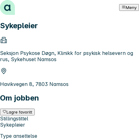
Hopp til innhold
Meny
Sykepleier
Seksjon Psykose Døgn, Klinikk for psykisk helsevern og
rus, Sykehuset Namsos
Havikvegen 8, 7803 Namsos
Om jobben
Lagre favoritt
Stillingstittel
Sykepleier
Type ansettelse