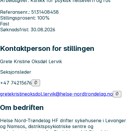
Arbeidsgiver: Klinikk for psykisk helsevern og rus
Referansenr.: 5131408458
Stillingsprosent: 100%
Fast
Søknadsfrist: 30.08.2026
Kontaktperson for stillingen
Grete Kristine Oksdøl Lervik
Seksjonsleder
+47 74215676
gretekristineoksdol.lervik@helse-nordtrondelag.no
Om bedriften
Helse Nord-Trøndelag HF drifter sykehusene i Levanger
og Namsos, distriktspsykiatriske sentre og