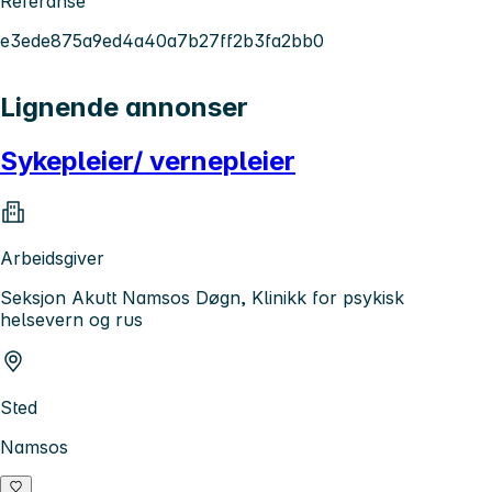
Referanse
e3ede875a9ed4a40a7b27ff2b3fa2bb0
Lignende annonser
Sykepleier/ vernepleier
Arbeidsgiver
Seksjon Akutt Namsos Døgn, Klinikk for psykisk
helsevern og rus
Sted
Namsos