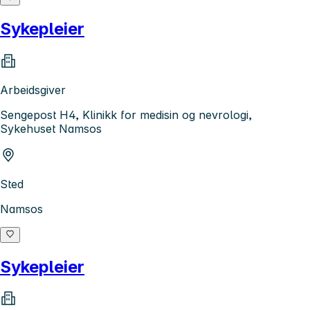
Sykepleier
Arbeidsgiver
Sengepost H4, Klinikk for medisin og nevrologi,
Sykehuset Namsos
Sted
Namsos
Sykepleier