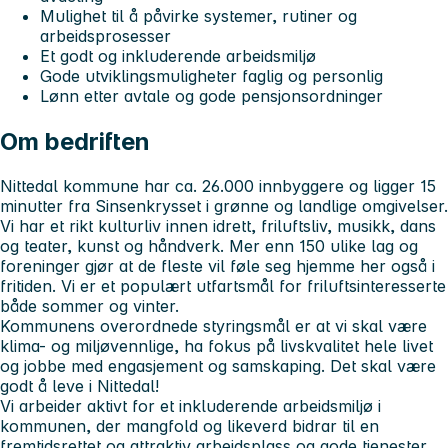
Mulighet til å påvirke systemer, rutiner og
arbeidsprosesser
Et godt og inkluderende arbeidsmiljø
Gode utviklingsmuligheter faglig og personlig
Lønn etter avtale og gode pensjonsordninger
Om bedriften
Nittedal kommune har ca. 26.000 innbyggere og ligger 15
minutter fra Sinsenkrysset i grønne og landlige omgivelser.
Vi har et rikt kulturliv innen idrett, friluftsliv, musikk, dans
og teater, kunst og håndverk. Mer enn 150 ulike lag og
foreninger gjør at de fleste vil føle seg hjemme her også i
fritiden. Vi er et populært utfartsmål for friluftsinteresserte
både sommer og vinter.
Kommunens overordnede styringsmål er at vi skal være
klima- og miljøvennlige, ha fokus på livskvalitet hele livet
og jobbe med engasjement og samskaping. Det skal være
godt å leve i Nittedal!
Vi arbeider aktivt for et inkluderende arbeidsmiljø i
kommunen, der mangfold og likeverd bidrar til en
fremtidsrettet og attraktiv arbeidsplass og gode tjenester