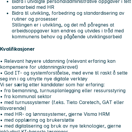
Bidra i utvalgte personaladministrative oppgaver i tett
samarbeid med HR
Bidra til utvikling, forbedring og standardisering av
rutiner og prosesser
Stillingen er i utvikling, og det må påregnes at
arbeidsoppgaver kan endres og utvides i tråd med
kommunens behov og pågående utviklingsarbeid
Kvalifikasjoner
• Relevant høyere utdanning (relevant erfaring kan
kompensere for utdanningskravet)
• God IT- og systemforståelse, med evne til raskt å sette
seg inn i og utnytte nye digitale verktøy
Vi ser særlig etter kandidater som har erfaring:
• fra bemanning, turnusplanlegging eller ressursstyring
• fra kommunal sektor
• med turnussystemer (f.eks. Tieto Caretech, GAT eller
tilsvarende)
• med HR- og lønnssystemer, gjerne Visma HRM
• med opplæring og brukerstøtte
• med digitalisering og bruk av nye teknologier, gjerne
inkludert KI-baserte løsninger