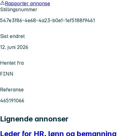
Rapporter annonse
Stillingsnummer
547e3f86-4e68-4a23-b0e1-1ef5188f9461
Sist endret
12. juni 2026
Hentet fra
FINN
Referanse
465191066
Lignende annonser
Leder for HR, lønn og bemanning