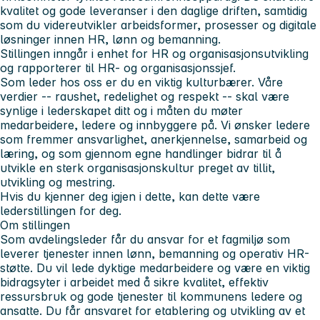
kvalitet og gode leveranser i den daglige driften, samtidig
som du videreutvikler arbeidsformer, prosesser og digitale
løsninger innen HR, lønn og bemanning.
Stillingen inngår i enhet for HR og organisasjonsutvikling
og rapporterer til HR- og organisasjonssjef.
Som leder hos oss er du en viktig kulturbærer. Våre
verdier --
raushet, redelighet og respekt
-- skal være
synlige i lederskapet ditt og i måten du møter
medarbeidere, ledere og innbyggere på. Vi ønsker ledere
som fremmer ansvarlighet, anerkjennelse, samarbeid og
læring, og som gjennom egne handlinger bidrar til å
utvikle en sterk organisasjonskultur preget av tillit,
utvikling og mestring.
Hvis du kjenner deg igjen i dette, kan dette være
lederstillingen for deg.
Om stillingen
Som avdelingsleder får du ansvar for et fagmiljø som
leverer tjenester innen lønn, bemanning og operativ HR-
støtte. Du vil lede dyktige medarbeidere og være en viktig
bidragsyter i arbeidet med å sikre kvalitet, effektiv
ressursbruk og gode tjenester til kommunens ledere og
ansatte. Du får ansvaret for etablering og utvikling av et