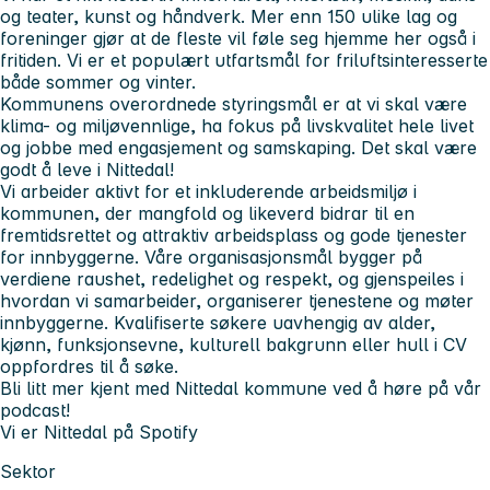
og teater, kunst og håndverk. Mer enn 150 ulike lag og
foreninger gjør at de fleste vil føle seg hjemme her også i
fritiden. Vi er et populært utfartsmål for friluftsinteresserte
både sommer og vinter.
Kommunens overordnede styringsmål er at vi skal være
klima- og miljøvennlige, ha fokus på livskvalitet hele livet
og jobbe med engasjement og samskaping. Det skal være
godt å leve i Nittedal!
Vi arbeider aktivt for et inkluderende arbeidsmiljø i
kommunen, der mangfold og likeverd bidrar til en
fremtidsrettet og attraktiv arbeidsplass og gode tjenester
for innbyggerne. Våre organisasjonsmål bygger på
verdiene raushet, redelighet og respekt, og gjenspeiles i
hvordan vi samarbeider, organiserer tjenestene og møter
innbyggerne. Kvalifiserte søkere uavhengig av alder,
kjønn, funksjonsevne, kulturell bakgrunn eller hull i CV
oppfordres til å søke.
Bli litt mer kjent med Nittedal kommune ved å høre på vår
podcast!
Vi er Nittedal på Spotify
Sektor