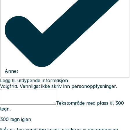
Annet
Legg til utdypende informasjon
Valgfritt. Vennligst ikke skriv inn personopplysninger.
Tekstområde med plass til 300
tegn.
300 tegn igjen
Når du har sendt inn tipset, vurderer vi om annonsen