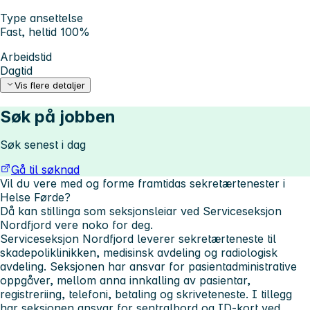
Type ansettelse
Fast, heltid 100%
Arbeidstid
Dagtid
Vis flere detaljer
Søk på jobben
Søk senest i dag
Gå til søknad
Vil du vere med og forme framtidas sekretærtenester i
Helse Førde?
Då kan stillinga som seksjonsleiar ved Serviceseksjon
Nordfjord vere noko for deg.
Serviceseksjon Nordfjord leverer sekretærteneste til
skadepoliklinikken, medisinsk avdeling og radiologisk
avdeling. Seksjonen har ansvar for pasientadministrative
oppgåver, mellom anna innkalling av pasientar,
registreriing, telefoni, betaling og skriveteneste. I tillegg
har seksjonen ansvar for sentralbord og ID-kort ved