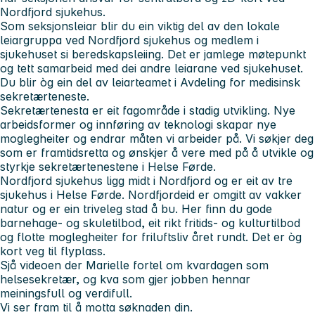
Nordfjord sjukehus.
Som seksjonsleiar blir du ein viktig del av den lokale
leiargruppa ved Nordfjord sjukehus og medlem i
sjukehuset si beredskapsleiing. Det er jamlege møtepunkt
og tett samarbeid med dei andre leiarane ved sjukehuset.
Du blir òg ein del av leiarteamet i Avdeling for medisinsk
sekretærteneste.
Sekretærtenesta er eit fagområde i stadig utvikling. Nye
arbeidsformer og innføring av teknologi skapar nye
moglegheiter og endrar måten vi arbeider på. Vi søkjer deg
som er framtidsretta og ønskjer å vere med på å utvikle og
styrkje sekretærtenestene i Helse Førde.
Nordfjord sjukehus ligg midt i Nordfjord og er eit av tre
sjukehus i Helse Førde. Nordfjordeid er omgitt av vakker
natur og er ein triveleg stad å bu. Her finn du gode
barnehage- og skuletilbod, eit rikt fritids- og kulturtilbod
og flotte moglegheiter for friluftsliv året rundt. Det er òg
kort veg til flyplass.
Sjå videoen der Marielle fortel om kvardagen som
helsesekretær, og kva som gjer jobben hennar
meiningsfull og verdifull.
Vi ser fram til å motta søknaden din.