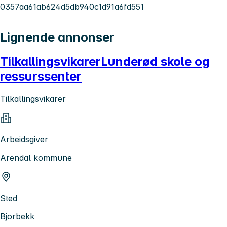
0357aa61ab624d5db940c1d91a6fd551
Lignende annonser
TilkallingsvikarerLunderød skole og
ressurssenter
Tilkallingsvikarer
Arbeidsgiver
Arendal kommune
Sted
Bjorbekk