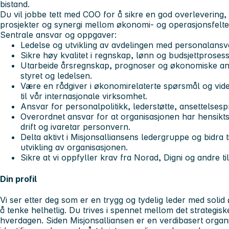
bistand.
Du vil jobbe tett med COO for å sikre en god overlevering, k
prosjekter og synergi mellom økonomi- og operasjonsfelte
Sentrale ansvar og oppgaver:
Ledelse og utvikling av avdelingen med personalansv
Sikre høy kvalitet i regnskap, lønn og budsjettprosess
Utarbeide årsregnskap, prognoser og økonomiske ana
styret og ledelsen.
Være en rådgiver i økonomirelaterte spørsmål og vider
til vår internasjonale virksomhet.
Ansvar for personalpolitikk, lederstøtte, ansettelsesp
Overordnet ansvar for at organisasjonen har hensikts
drift og ivaretar personvern.
Delta aktivt i Misjonsalliansens ledergruppe og bidra ti
utvikling av organisasjonen.
Sikre at vi oppfyller krav fra Norad, Digni og andre ti
Din profil
Vi ser etter deg som er en trygg og tydelig leder med solid
å tenke helhetlig. Du trives i spennet mellom det strategis
hverdagen. Siden Misjonsalliansen er en verdibasert organis