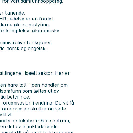
er for vårt samfunnsoppdrag.
r lignende.
 HR-ledelse er en fordel.
oderne økonomistyring.
 for komplekse økonomiske
ministrative funksjoner.
åde norsk og engelsk.
lingene i ideell sektor. Her er
jen bare tall – den handler om
lsamfunn som løftes ut av
lig betyr noe.
organisasjon i endring. Du vil få
r organisasjonskultur og sette
ktivt.
 moderne lokaler i Oslo sentrum,
 en del av et inkluderende
arbeidet ditt på nært hold gjennom