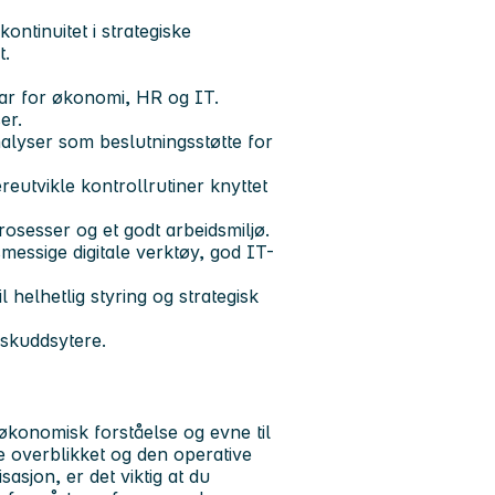
ontinuitet i strategiske
t.
ar for økonomi, HR og IT.
er.
lyser som beslutningsstøtte for
eutvikle kontrollrutiner knyttet
rosesser og et godt arbeidsmiljø.
messige digitale verktøy, god IT-
l helhetlig styring og strategisk
lskuddsytere.
 økonomisk forståelse og evne til
ke overblikket og den operative
asjon, er det viktig at du