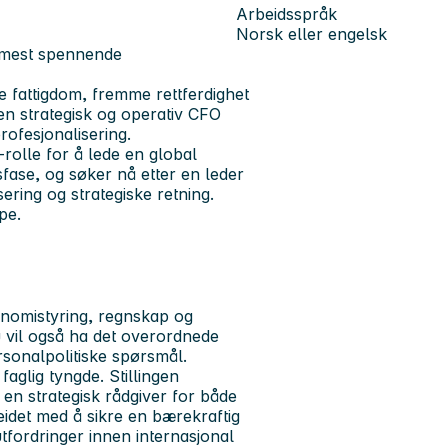
Arbeidsspråk
Norsk eller engelsk
s mest spennende
e fattigdom, fremme rettferdighet
en strategisk og operativ CFO
profesjonalisering.
O-rolle for å lede en global
sfase, og søker nå etter en leder
sering og strategiske retning.
pe.
nomistyring, regnskap og
u vil også ha det overordnede
ersonalpolitiske spørsmål.
aglig tyngde. Stillingen
en strategisk rådgiver for både
beidet med å sikre en bærekraftig
tfordringer innen internasjonal