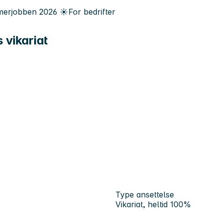
erjobben
2026
☀️
For bedrifter
 vikariat
Type ansettelse
Vikariat, heltid 100%