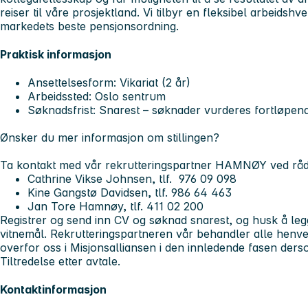
reiser til våre prosjektland. Vi tilbyr en fleksibel arbeids
markedets beste pensjonsordning.
Praktisk informasjon
Ansettelsesform:
Vikariat (2 år)
Arbeidssted:
Oslo sentrum
Søknadsfrist: Snarest
– søknader vurderes fortløpend
Ønsker du mer informasjon om stillingen?
Ta kontakt med vår rekrutteringspartner HAMNØY ved råd
Cathrine Vikse Johnsen, tlf. 976 09 098
Kine Gangstø Davidsen, tlf. 986 64 463
Jan Tore Hamnøy, tlf. 411 02 200
Registrer og send inn CV og søknad snarest, og husk å legg
vitnemål. Rekrutteringspartneren vår behandler alle henve
overfor oss i Misjonsalliansen i den innledende fasen ders
Tiltredelse etter avtale.
Kontaktinformasjon