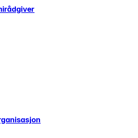
irådgiver
rganisasjon