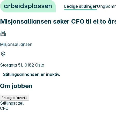
Hopp til innhold
Ledige stillinger
Ung
Somm
Misjonsalliansen søker CFO til et to års
Misjonsalliansen
Storgata 51, 0182 Oslo
Stillingsannonsen er inaktiv.
Om jobben
Lagre favoritt
Stillingstittel
CFO