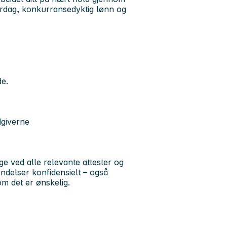
hverdag, konkurransedyktig lønn og
e.
giverne
e ved alle relevante attester og
ndelser konfidensielt – også
om det er ønskelig.