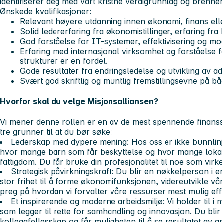
identifiserer deg med vårt kristne verdigrunnlag og brenn
Ønskede kvalifikasjoner:
Relevant høyere utdanning innen økonomi, finans elle
Solid ledererfaring fra økonomistillinger, erfaring fra
God forståelse for IT-systemer, effektivisering og m
Erfaring med internasjonal virksomhet og forståelse
strukturer er en fordel.
Gode resultater fra endringsledelse og utvikling av ad
Svært god skriftlig og muntlig fremstillingsevne på b
Hvorfor skal du velge Misjonsalliansen?
Vi mener denne rollen er en av de mest spennende finansstil
tre grunner til at du bør søke:
Lederskap med dypere mening:
Hos oss er ikke bunnlin
hvor mange barn som får beskyttelse og hvor mange loka
fattigdom. Du får bruke din profesjonalitet til noe som virke
S
trategisk påvirkningskraft:
Du blir en nøkkelperson i en 
stor frihet til å forme økonomifunksjonen, videreutvikle vå
preg på hvordan vi forvalter våre ressurser mest mulig effe
Et inspirerende og moderne arbeidsmiljø:
Vi holder til i
som legger til rette for samhandling og innovasjon. Du blir
kollegafellesskap og får muligheten til å se resultatet av 