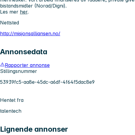
bistandsmidler (Norad/Digni).
Les mer
her
.
Nettsted
http://misjonsalliansen.no/
Annonsedata
Rapporter annonse
Stillingsnummer
53939fc5-aa8e-45dc-a6df-4f64f5dac8e9
Hentet fra
talentech
Lignende annonser