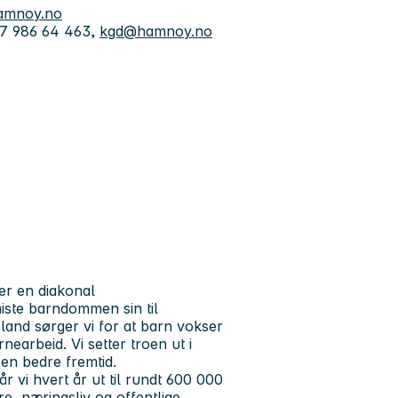
amnoy.no
47 986 64 463,
kgd@hamnoy.no
 er en diakonal
iste barndommen sin til
9 land sørger vi for at barn vokser
nearbeid. Vi setter troen ut i
 en bedre fremtid.
r vi hvert år ut til rundt 600 000
re, næringsliv og offentlige