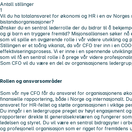
Antall stillinger
1
Vil du ha totalansvaret for økonomi og HR i en av Norge
bistandsorganisasjoner?
Ønsker du en sentral lederrolle der du bidrar til å bekjemp
og gi barn en tryggere fremtid? Misjonsalliansen søker nå 
som vil spille en avgjørende rolle i vår videre utvikling og 
Stillingen er et toårig vikariat, da vår CFO trer inn i en CO
effektiviseringsprosess. Vi er inne i en spennende utvikling
som vil få en sentral rolle i å prege vår videre profesjonali
Som CFO vil du være en del av organisasjonens ledergrup
Rollen og ansvarsområder
Som vår nye CFO får du ansvaret for organisasjonens øko
finansielle rapportering, både i Norge og internasjonalt. D
ansvaret for HR-feltet og støtte organisasjonen i viktige p
Du inngår i en ledergruppe preget av høyt engasjement og f
rapporterer direkte til generalsekretæren og fungerer som 
ledelsen og styret. Du vil være en sentral bidragsyter i ar
og profesjonell organisasjon som er rigget for fremtidens u