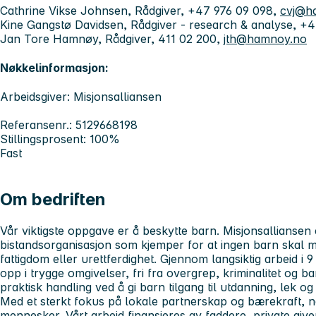
Cathrine Vikse Johnsen, Rådgiver, +47 976 09 098,
cvj@h
Kine Gangstø Davidsen, Rådgiver - research & analyse, +
Jan Tore Hamnøy, Rådgiver, 411 02 200,
jth@hamnoy.no
Nøkkelinformasjon:
Arbeidsgiver: Misjonsalliansen
Referansenr.: 5129668198
Stillingsprosent: 100%
Fast
Om bedriften
Vår viktigste oppgave er å beskytte barn. Misjonsalliansen
bistandsorganisasjon som kjemper for at ingen barn skal m
fattigdom eller urettferdighet. Gjennom langsiktig arbeid i 
opp i trygge omgivelser, fri fra overgrep, kriminalitet og bar
praktisk handling ved å gi barn tilgang til utdanning, lek og
Med et sterkt fokus på lokale partnerskap og bærekraft, nå
mennesker. Vårt arbeid finansieres av faddere, private give