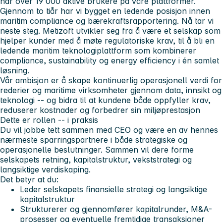
har over 19 000 aktive brukere på våre plattformer.
Gjennom to tiår har vi bygget en ledende posisjon innen
maritim compliance og bærekraftsrapportering. Nå tar vi
neste steg. Metizoft utvikler seg fra å være et selskap som
hjelper kunder med å møte regulatoriske krav, til å bli en
ledende maritim teknologiplattform som kombinerer
compliance, sustainability og energy efficiency i én samlet
løsning.
Vår ambisjon er å skape kontinuerlig operasjonell verdi for
rederier og maritime virksomheter gjennom data, innsikt og
teknologi -- og bidra til at kundene både oppfyller krav,
reduserer kostnader og forbedrer sin miljøprestasjon
Dette er rollen -- i praksis
Du vil jobbe tett sammen med CEO og være en av hennes
nærmeste sparringspartnere i både strategiske og
operasjonelle beslutninger. Sammen vil dere forme
selskapets retning, kapitalstruktur, vekststrategi og
langsiktige verdiskaping.
Det betyr at du:
Leder selskapets finansielle strategi og langsiktige
kapitalstruktur
Strukturerer og gjennomfører kapitalrunder, M&A-
prosesser og eventuelle fremtidige transaksjoner