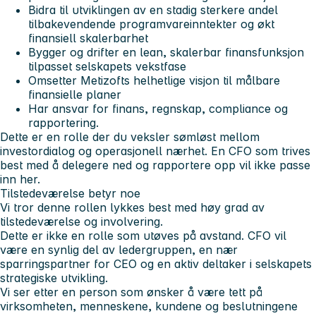
Bidra til utviklingen av en stadig sterkere andel
tilbakevendende programvareinntekter og økt
finansiell skalerbarhet
Bygger og drifter en lean, skalerbar finansfunksjon
tilpasset selskapets vekstfase
Omsetter Metizofts helhetlige visjon til målbare
finansielle planer
Har ansvar for finans, regnskap, compliance og
rapportering.
Dette er en rolle der du veksler sømløst mellom
investordialog og operasjonell nærhet. En CFO som trives
best med å delegere ned og rapportere opp vil ikke passe
inn her.
Tilstedeværelse betyr noe
Vi tror denne rollen lykkes best med høy grad av
tilstedeværelse og involvering.
Dette er ikke en rolle som utøves på avstand. CFO vil
være en synlig del av ledergruppen, en nær
sparringspartner for CEO og en aktiv deltaker i selskapets
strategiske utvikling.
Vi ser etter en person som ønsker å være tett på
virksomheten, menneskene, kundene og beslutningene