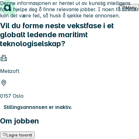
Denne informasjonen er hentet ut av kunstig intelligens
Hopp til innhold
Meny
for å hjelpe deg å finne relevante jobber. I noen få tilfeller
kan det være feil, så husk å sjekke hele annonsen.
Vil du forme neste vekstfase i et
globalt ledende maritimt
teknologiselskap?
Metizoft
0157 Oslo
Stillingsannonsen er inaktiv.
Om jobben
Lagre favoritt