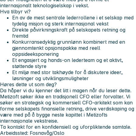
internasjonalt teknologiselskap i vekst.
Hva tilbyr vi?
En av de mest sentrale lederrollene i et selskap med
tydelig misjon og sterk internasjonal vekst
Direkte påvirkningskraft på selskapets retning og
fremtid
Konkurransedyktig grunnlønn kombinert med en
gjennomtenkt opsjonspakke med reell
oppsideeksponering
Et engasjert og hands-on lederteam og et aktivt,
støttende styre
Et miljø med stor takhøyde for å diskutere ideer,
løsninger og utviklingsmuligheter
Høres dette ut som deg?
Da håper vi du kjenner det litt i magen når du leser dette.
Metizoft søker ikke en tradisjonell CFO eller forvalter. Vi
søker en strategisk og kommersiell CFO-arkitekt som kan
forme selskapets finansielle retning, drive verdiskaping og
være med på å bygge neste kapittel i Metizofts
internasjonale vekstreise.
Ta kontakt for en konfidensiell og uforpliktende samtale.
Arbeidssted: Fosnavåg/Oslo