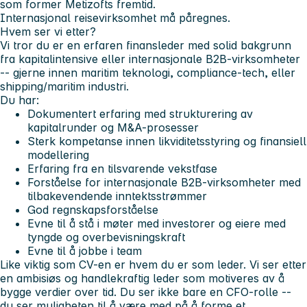
som former Metizofts fremtid.
Internasjonal reisevirksomhet må påregnes.
Hvem ser vi etter?
Vi tror du er en erfaren finansleder med solid bakgrunn
fra kapitalintensive eller internasjonale B2B-virksomheter
-- gjerne innen maritim teknologi, compliance-tech, eller
shipping/maritim industri.
Du har:
Dokumentert erfaring med strukturering av
kapitalrunder og M&A-prosesser
Sterk kompetanse innen likviditetsstyring og finansiell
modellering
Erfaring fra en tilsvarende vekstfase
Forståelse for internasjonale B2B-virksomheter med
tilbakevendende inntektsstrømmer
God regnskapsforståelse
Evne til å stå i møter med investorer og eiere med
tyngde og overbevisningskraft
Evne til å jobbe i team
Like viktig som CV-en er hvem du er som leder. Vi ser etter
en ambisiøs og handlekraftig leder som motiveres av å
bygge verdier over tid. Du ser ikke bare en CFO-rolle --
du ser muligheten til å være med på å forme et