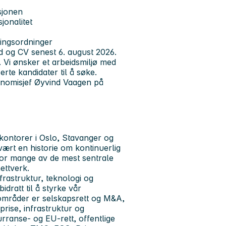
sjonen
jonalitet
ingsordninger
ad og CV senest 6. august 2026.
 Vi ønsker et arbeidsmiljø med
erte kandidater til å søke.
onomisjef Øyvind Vaagen på
kontorer i Oslo, Stavanger og
vært en historie om kontinuerlig
 for mange av de mest sentrale
ettverk.
rastruktur, teknologi og
dratt til å styrke vår
eområder er selskapsrett og M&A,
rise, infrastruktur og
urranse- og EU-rett, offentlige