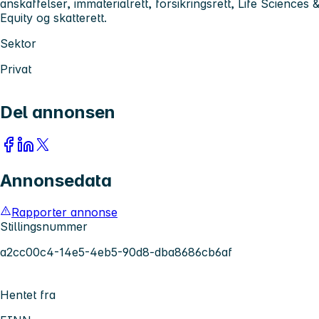
anskaffelser, immaterialrett, forsikringsrett, Life Science
Equity og skatterett.
Sektor
Privat
Del annonsen
Annonsedata
Rapporter annonse
Stillingsnummer
a2cc00c4-14e5-4eb5-90d8-dba8686cb6af
Hentet fra