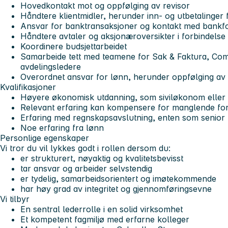
Hovedkontakt mot og oppfølging av revisor
Håndtere klientmidler, herunder inn- og utbetalinger f
Ansvar for banktransaksjoner og kontakt med bankf
Håndtere avtaler og aksjonæroversikter i forbindelse
Koordinere budsjettarbeidet
Samarbeide tett med teamene for Sak & Faktura, Com
avdelingsledere
Overordnet ansvar for lønn, herunder oppfølging av
Kvalifikasjoner
Høyere økonomisk utdanning, som siviløkonom eller 
Relevant erfaring kan kompensere for manglende fo
Erfaring med regnskapsavslutning, enten som senior m
Noe erfaring fra lønn
Personlige egenskaper
Vi tror du vil lykkes godt i rollen dersom du:
er strukturert, nøyaktig og kvalitetsbevisst
tar ansvar og arbeider selvstendig
er tydelig, samarbeidsorientert og imøtekommende
har høy grad av integritet og gjennomføringsevne
Vi tilbyr
En sentral lederrolle i en solid virksomhet
Et kompetent fagmiljø med erfarne kolleger