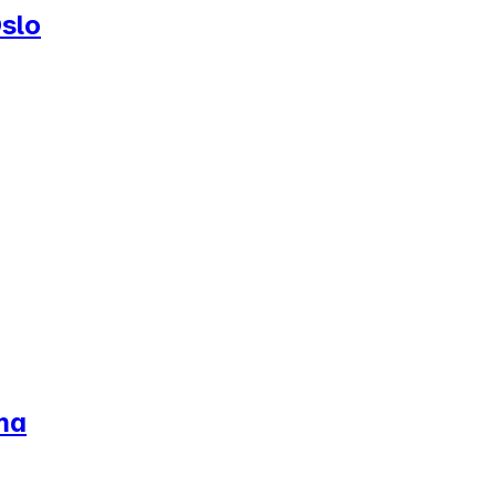
slo
ma