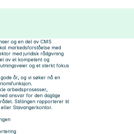
rmaer og en del av CMS
lokal markedsforståelse med
ektor med juridisk rådgivning
del av et kompetent og
tningsveier og et sterkt fokus
gode år, og vi søker nå en
konomifunksjon.
ikle arbeidsprosesser,
 med ansvar for den daglige
det. Stillingen rapporterer til
 eller Stavangerkontor.
ingen
rtering