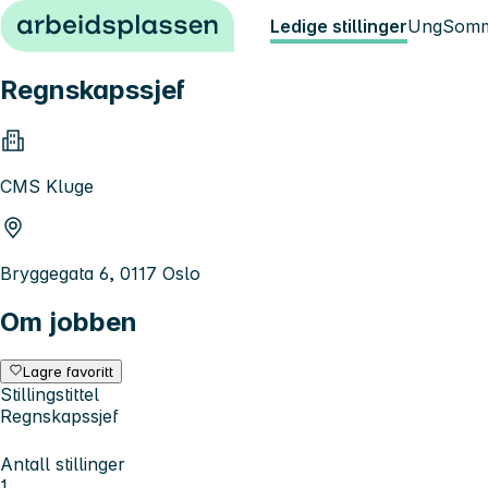
Hopp til innhold
Ledige stillinger
Ung
Somm
Regnskapssjef
CMS Kluge
Bryggegata 6, 0117 Oslo
Om jobben
Lagre favoritt
Stillingstittel
Regnskapssjef
Antall stillinger
1