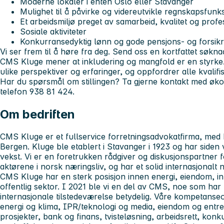
Moderne lokaler i enten Oslo eller Stavanger
Mulighet til å påvirke og videreutvikle regnskapsfunk
Et arbeidsmiljø preget av samarbeid, kvalitet og profes
Sosiale aktiviteter
Konkurransedyktig lønn og gode pensjons- og forsikr
Vi ser frem til å høre fra deg. Send oss en kortfattet søkn
CMS Kluge mener at inkludering og mangfold er en styrke.
ulike perspektiver og erfaringer, og oppfordrer alle kvalifis
Har du spørsmål om stillingen? Ta gjerne kontakt med øk
telefon 938 81 424.
Om bedriften
CMS Kluge er et fullservice forretningsadvokatfirma, med 
Bergen. Kluge ble etablert i Stavanger i 1923 og har siden 
vekst. Vi er en foretrukken rådgiver og diskusjonspartner
aktørene i norsk næringsliv, og har et solid internasjonalt n
CMS Kluge har en sterk posisjon innen energi, eiendom, inf
offentlig sektor. I 2021 ble vi en del av CMS, noe som har bi
internasjonale tilstedeværelse betydelig. Våre kompetans
energi og klima, IPR/teknologi og media, eiendom og entrep
prosjekter, bank og finans, tvisteløsning, arbeidsrett, konk