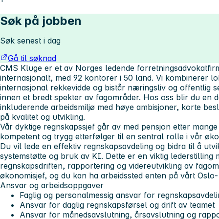
Søk på jobben
Søk senest i dag
Gå til søknad
CMS Kluge er et av Norges ledende forretningsadvokatfi
internasjonalt, med 92 kontorer i 50 land. Vi kombinerer 
internasjonal rekkevidde og bistår næringsliv og offentlig s
innen et bredt spekter av fagområder. Hos oss blir du en 
inkluderende arbeidsmiljø med høye ambisjoner, korte beslu
på kvalitet og utvikling.
Vår dyktige regnskapssjef går av med pensjon etter mange 
kompetent og trygg etterfølger til en sentral rolle i vår ø
Du vil lede en effektiv regnskapsavdeling og bidra til å utv
systemstøtte og bruk av KI. Dette er en viktig lederstilling
regnskapsdriften, rapportering og videreutvikling av fagområ
økonomisjef, og du kan ha arbeidssted enten på vårt Oslo-
Ansvar og arbeidsoppgaver
Faglig og personalmessig ansvar for regnskapsavdel
Ansvar for daglig regnskapsførsel og drift av teamet
Ansvar for månedsavslutning, årsavslutning og rappo