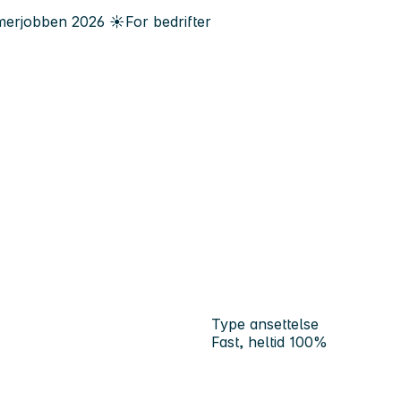
erjobben
2026
☀️
For bedrifter
Type ansettelse
Fast, heltid 100%