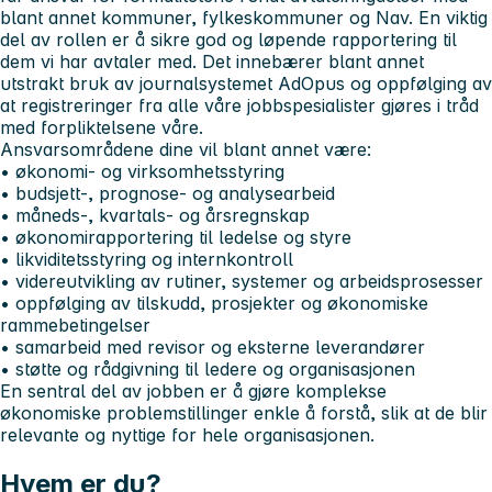
blant annet kommuner, fylkeskommuner og Nav. En viktig
del av rollen er å sikre god og løpende rapportering til
dem vi har avtaler med. Det innebærer blant annet
utstrakt bruk av journalsystemet AdOpus og oppfølging av
at registreringer fra alle våre jobbspesialister gjøres i tråd
med forpliktelsene våre.
Ansvarsområdene dine vil blant annet være:
• økonomi- og virksomhetsstyring
• budsjett-, prognose- og analysearbeid
• måneds-, kvartals- og årsregnskap
• økonomirapportering til ledelse og styre
• likviditetsstyring og internkontroll
• videreutvikling av rutiner, systemer og arbeidsprosesser
• oppfølging av tilskudd, prosjekter og økonomiske
rammebetingelser
• samarbeid med revisor og eksterne leverandører
• støtte og rådgivning til ledere og organisasjonen
En sentral del av jobben er å gjøre komplekse
økonomiske problemstillinger enkle å forstå, slik at de blir
relevante og nyttige for hele organisasjonen.
Hvem er du?