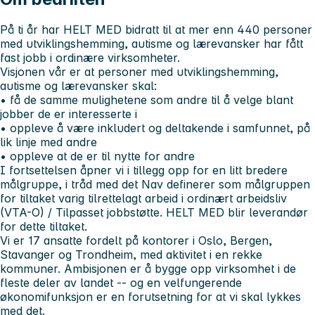
På ti år har HELT MED bidratt til at mer enn 440 personer
med utviklingshemming, autisme og lærevansker har fått
fast jobb i ordinære virksomheter.
Visjonen vår er at personer med utviklingshemming,
autisme og lærevansker skal:
• få de samme mulighetene som andre til å velge blant
jobber de er interesserte i
• oppleve å være inkludert og deltakende i samfunnet, på
lik linje med andre
• oppleve at de er til nytte for andre
I fortsettelsen åpner vi i tillegg opp for en litt bredere
målgruppe, i tråd med det Nav definerer som målgruppen
for tiltaket varig tilrettelagt arbeid i ordinært arbeidsliv
(VTA-O) / Tilpasset jobbstøtte. HELT MED blir leverandør
for dette tiltaket.
Vi er 17 ansatte fordelt på kontorer i Oslo, Bergen,
Stavanger og Trondheim, med aktivitet i en rekke
kommuner. Ambisjonen er å bygge opp virksomhet i de
fleste deler av landet -- og en velfungerende
økonomifunksjon er en forutsetning for at vi skal lykkes
med det.