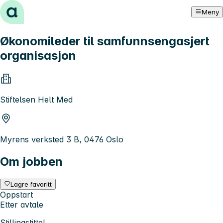
Hopp til innhold
Meny
Økonomileder til samfunnsengasjert
organisasjon
Stiftelsen Helt Med
Myrens verksted 3 B, 0476 Oslo
Om jobben
Lagre favoritt
Oppstart
Etter avtale
Stillingstittel