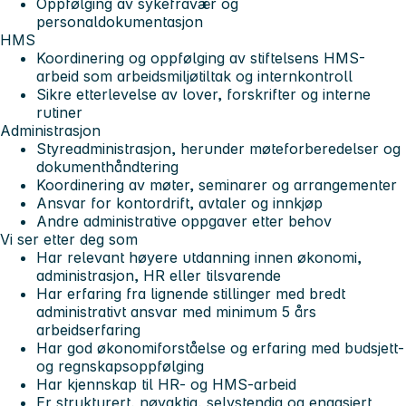
Oppfølging av sykefravær og
personaldokumentasjon
HMS
Koordinering og oppfølging av stiftelsens HMS-
arbeid som arbeidsmiljøtiltak og internkontroll
Sikre etterlevelse av lover, forskrifter og interne
rutiner
Administrasjon
Styreadministrasjon, herunder møteforberedelser og
dokumenthåndtering
Koordinering av møter, seminarer og arrangementer
Ansvar for kontordrift, avtaler og innkjøp
Andre administrative oppgaver etter behov
Vi ser etter deg som
Har relevant høyere utdanning innen økonomi,
administrasjon, HR eller tilsvarende
Har erfaring fra lignende stillinger med bredt
administrativt ansvar med minimum 5 års
arbeidserfaring
Har god økonomiforståelse og erfaring med budsjett-
og regnskapsoppfølging
Har kjennskap til HR- og HMS-arbeid
Er strukturert, nøyaktig, selvstendig og engasjert