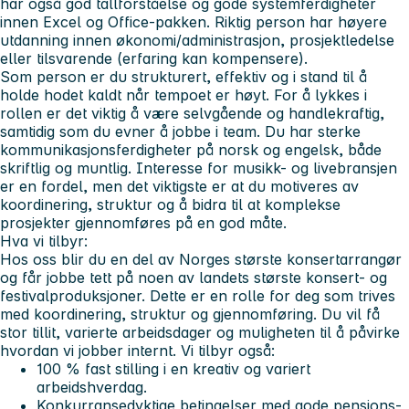
har også god tallforståelse og gode systemferdigheter
innen Excel og Office-pakken. Riktig person har høyere
utdanning innen økonomi/administrasjon, prosjektledelse
eller tilsvarende (erfaring kan kompensere).
Som person er du strukturert, effektiv og i stand til å
holde hodet kaldt når tempoet er høyt. For å lykkes i
rollen er det viktig å være selvgående og handlekraftig,
samtidig som du evner å jobbe i team. Du har sterke
kommunikasjonsferdigheter på norsk og engelsk, både
skriftlig og muntlig. Interesse for musikk- og livebransjen
er en fordel, men det viktigste er at du motiveres av
koordinering, struktur og å bidra til at komplekse
prosjekter gjennomføres på en god måte.
Hva vi tilbyr:
Hos oss blir du en del av Norges største konsertarrangør
og får jobbe tett på noen av landets største konsert- og
festivalproduksjoner. Dette er en rolle for deg som trives
med koordinering, struktur og gjennomføring. Du vil få
stor tillit, varierte arbeidsdager og muligheten til å påvirke
hvordan vi jobber internt. Vi tilbyr også:
100 % fast stilling i en kreativ og variert
arbeidshverdag.
Konkurransedyktige betingelser med gode pensjons-