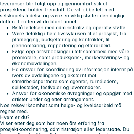
leveranser blir fulgt opp og gjennomført slik at
prosjektene holder fremdrift. Du vil jobbe tett med
selskapets ledelse og være en viktig støtte i den daglige
driften. I rollen vil du blant annet:
Bistå ledelsen med administrativ og operativ støtte.
Være delaktig i hele livssyklusen til et prosjekt, fra
planlegging, budsjettering og kontrakter, til
gjennomføring, rapportering og etterarbeid.
Følge opp artistbookinger i tett samarbeid med våre
promotere, samt produksjons-, markedsførings- og
økonomiavdelingen.
Ha ansvar for koordinering av informasjon internt på
tvers av avdelingene og eksternt mot
samarbeidspartnere som agenter, turnéledere,
spillesteder, festivaler og leverandører.
Ansvar for økonomiske avregninger og oppgjør med
artister under og etter arrangement.
Noe reisevirksomhet samt helge- og kveldsarbeid må
regnes med.
Hvem er du?
Vi ser etter deg som har noen års erfaring fra
prosjektkoordinering, administrasjon eller lederstøtte. Du