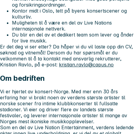
og forsikringsordninger.
Kontor midt i Oslo, tett på byens konsertscener og
kulturliv.
Muligheten til å være en del av Live Nations
internasjonale nettverk.
Du blir en del av et dedikert team som lever og ånder
for live musikk.
Er det deg vi ser etter? Da håper vi du vil laste opp din CV,
søknad og vitnemål! Dersom du har spørsmål er du
velkommen til å ta kontakt med ansvarlig rekrutterer,
Kristian Ravlo, på e-post:
kristian.ravlo@capus.no
Om bedriften
Vi er hjertet av konsert-Norge. Med mer enn 30 års
erfaring har vi brakt noen av verdens største artister til
norske scener fra intime klubbkonserter til fullsatte
stadioner. Vi eier og driver flere av landets største
festivaler, og leverer internasjonale artister til mange av
Norges mest ikoniske musikkopplevelser.
Som en del av Live Nation Entertainment, verdens ledende
aktør innen live underholdning, er vi del av et globalt