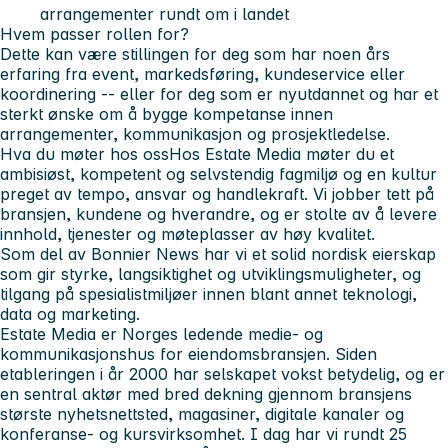
arrangementer rundt om i landet
Hvem passer rollen for?
Dette kan være stillingen for deg som har noen års
erfaring fra event, markedsføring, kundeservice eller
koordinering -- eller for deg som er nyutdannet og har et
sterkt ønske om å bygge kompetanse innen
arrangementer, kommunikasjon og prosjektledelse.
Hva du møter hos oss
Hos Estate Media møter du et
ambisiøst, kompetent og selvstendig fagmiljø og en kultur
preget av tempo, ansvar og handlekraft. Vi jobber tett på
bransjen, kundene og hverandre, og er stolte av å levere
innhold, tjenester og møteplasser av høy kvalitet.
Som del av Bonnier News har vi et solid nordisk eierskap
som gir styrke, langsiktighet og utviklingsmuligheter, og
tilgang på spesialistmiljøer innen blant annet teknologi,
data og marketing.
Estate Media er Norges ledende medie- og
kommunikasjonshus for eiendomsbransjen. Siden
etableringen i år 2000 har selskapet vokst betydelig, og er
en sentral aktør med bred dekning gjennom bransjens
største nyhetsnettsted, magasiner, digitale kanaler og
konferanse- og kursvirksomhet. I dag har vi rundt 25