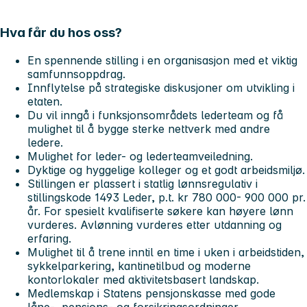
Hva får du hos oss?
En spennende stilling i en organisasjon med et viktig
samfunnsoppdrag.
Innflytelse på strategiske diskusjoner om utvikling i
etaten.
Du vil inngå i funksjonsområdets lederteam og få
mulighet til å bygge sterke nettverk med andre
ledere.
Mulighet for leder- og lederteamveiledning.
Dyktige og hyggelige kolleger og et godt arbeidsmiljø.
Stillingen er plassert i statlig lønnsregulativ i
stillingskode 1493 Leder, p.t. kr 780 000- 900 000 pr.
år. For spesielt kvalifiserte søkere kan høyere lønn
vurderes. Avlønning vurderes etter utdanning og
erfaring.
Mulighet til å trene inntil en time i uken i arbeidstiden,
sykkelparkering, kantinetilbud og moderne
kontorlokaler med aktivitetsbasert landskap.
Medlemskap i Statens pensjonskasse med gode
låne-, pensjons- og forsikringsordninger