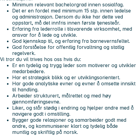
Minimum relevant bachelorgrad innen sosialfag.
Det er en fordel med minimum 15 stp. innen ledelse
og administrasjon. Dersom du ikke har dette ved
oppstart, må det innfris innen første tjenesteår.
Erfaring fra lederrolle i tilsvarende virksomhet, med
ansvar for å lede og utvikle.
God kjennskap til, og erfaring fra barnevernsfeltet.
God forståelse for offentlig forvaltning og statlig
regelverk.
Vi tror du vil trives hos oss hvis du:
Er en tydelig og trygg leder som motiverer og utvikler
medarbeidere.
Har et strategisk blikk og er utviklingsorientert.
Har gode analytiske evner og evner å omsette innsikt
til handling.
Arbeider strukturert, målrettet og med høy
gjennomføringsevne.
Liker, og står stødig i endring og hjelper andre med å
navigere godt i omstilling.
Bygger gode relasjoner og samarbeider godt med
andre, og kommuniserer klart og tydelig både
muntlig og skriftlig på norsk.