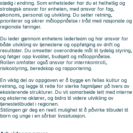
stødig i endring. Som enhetsleder har du et helhetlig og
strategisk ansvar for enheten, med ansvar for fag,
økonomi, personal og utvikling. Du setter retning,
prioriterer og sikrer måloppnåelse i tråd med nasjonale og
regionale føringer.
Du leder gjennom enhetens lederteam og har ansvar for
både utvikling av tjenestene og oppfølging av drift og
resultater. Du omsetter overordnede mål til tydelig styring,
og følger opp kvalitet, budsjett og måloppnåelse.
Rollen omfatter også ansvar for internkontroll,
risikostyring, beredskap og rapportering.
En viktig del av oppgaven er å bygge en felles kultur og
retning, og legge til rette for sterke fagmiljøer på tvers av
eksisterende strukturer. Du vil samarbeide tett med interne
og eksterne aktører, og bidra til videre utvikling av
tjenestetilbudet i regionen.
Stillingen gir deg en reell mulighet til å påvirke tilbudet til
barn og unge i en sårbar livssituasjon.