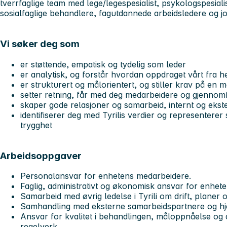
tverrfaglige team med lege/legespesialist, psykologspesiali
sosialfaglige behandlere, fagutdannede arbeidsledere og jo
Vi søker deg som
er støttende, empatisk og tydelig som leder
er analytisk, og forstår hvordan oppdraget vårt fra h
er strukturert og målorientert, og stiller krav på en 
setter retning, får med deg medarbeidere og gjennom
skaper gode relasjoner og samarbeid, internt og ekst
identifiserer deg med Tyrilis verdier og representerer 
trygghet
Arbeidsoppgaver
Personalansvar for enhetens medarbeidere.
Faglig, administrativt og økonomisk ansvar for enhete
Samarbeid med øvrig ledelse i Tyrili om drift, planer
Samhandling med eksterne samarbeidspartnere og hj
Ansvar for kvalitet i behandlingen, måloppnåelse og 
regelverk.