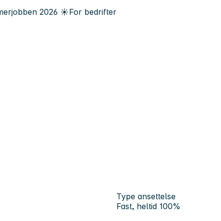
erjobben
2026
☀️
For bedrifter
Type ansettelse
Fast, heltid 100%