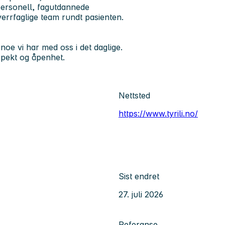
 personell, fagutdannede
tverrfaglige team rundt pasienten.
noe vi har med oss i det daglige.
respekt og åpenhet.
Nettsted
https://www.tyrili.no/
Sist endret
27. juli 2026
Referanse