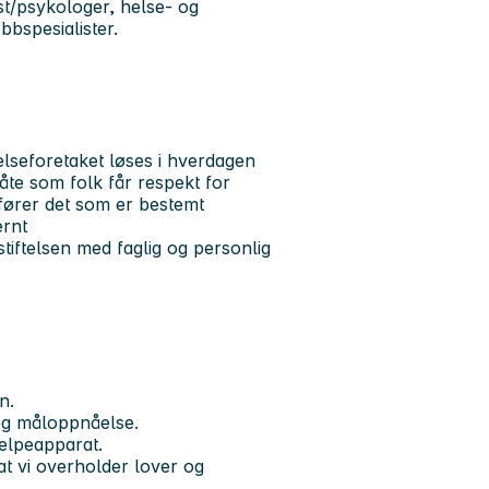
st/psykologer, helse- og
bbspesialister.
elseforetaket løses i hverdagen
måte som folk får respekt for
fører det som er bestemt
ernt
stiftelsen med faglig og
personlig
n.
 og måloppnåelse.
elpeapparat.
at vi overholder lover og