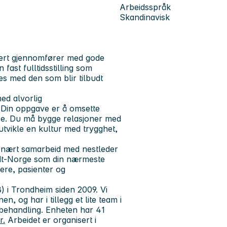
Arbeidsspråk
Skandinavisk
rert
gjennomfører
med gode
ast fulltidsstilling som
les med den som blir tilbudt
ed alvorlig
 Din oppgave er å omsette
lse. Du må bygge relasjoner med
tvikle en kultur med trygghet,
 nært samarbeid med nestleder
 Midt-Norge som din nærmeste
dere, pasienter og
B) i Trondheim siden 2009. Vi
n, og har i tillegg et lite team i
behandling. Enheten har 41
r.
Arbeidet er organisert i