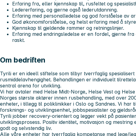
Erfaring fra, eller kjennskap til, rusfeltet og spesialis
Ledererfaring, og gjerne også lederutdanning.
Erfaring med personalledelse og god forståelse av ar
God økonomiforståelse, og helst erfaring med å styre 
Kjennskap til gjeldende rammer og retningslinjer.
Erfaring med endringsledelse er en fordel, gjerne fra 
raskt.
Om bedriften
Tyrili er en ideell stiftelse som tilbyr tverrfaglig spesialise
rusmiddelavhengighet. Behandlingen er individuelt tilrette
sentral arena for utvikling.
Vi har avtaler med Helse Midt-Norge, Helse Vest og Helse 
Norges største aktører innen rusbehandling, med over 200
enheter, i tillegg til poliklinikker i Oslo og Sandnes. Vi har ti
forsknings- og utviklingsenhet, jobbspesialister og gjeldsrå
Tyrili jobber recovery-orientert og legger vekt på pasiente
utviklingsprosess. Positiv identitet, motivasjon og mestring
godt og selvstendig liv.
Alle våre enheter har tverrfaglig kompetanse med lege/lege