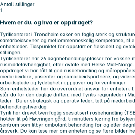
Antall stillinger
1
Hvem er du, og hva er oppdraget?
Tyrilisenteret i Trondheim søker en faglig sterk og struktu
samarbeidsevner og mellommenneskelig kompetanse, til en f
enhetsleder. Tidspunktet for oppstart er fleksibelt og avta
stillingen.
Tyrilisenteret har 26 døgnbehandlingsplasser for voksne m
rusmiddelavhengighet, etter avtale med Helse Midt-Norge.
oppdraget vi har fått til god rusbehandling og måloppnåe
medarbeidere, pasienter og samarbeidspartnere, og videreu
arbeidsglede og tydelighet i oppgaver og forventninger.
Som enhetsleder har du overordnet ansvar for enheten. I
står du for den daglige driften, med Tyrilis regionleder i
leder. Du er strategisk og operativ leder, tett på medarbei
behandlingshverdag.
Tyrili har drevet tverrfaglig spesialisert rusbehandling (TS
holder til på Høvringen gård, ti minutters kjøring fra bykjerne
sentrum som tilbyr ambulant behandling før og etter døgn
årsverk.
Du kan lese mer om enheten og se flere bilder he