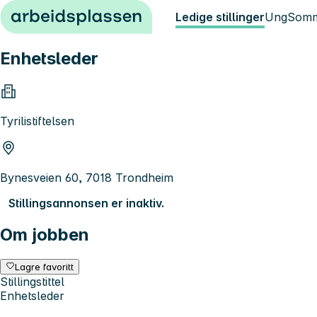
Hopp til innhold
Ledige stillinger
Ung
Somm
Enhetsleder
Tyrilistiftelsen
Bynesveien 60, 7018 Trondheim
Stillingsannonsen er inaktiv.
Om jobben
Lagre favoritt
Stillingstittel
Enhetsleder