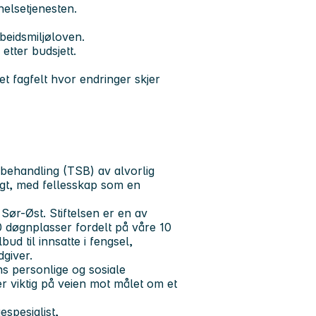
thelsetjenesten.
beidsmiljøloven.
etter budsjett.
et fagfelt hvor endringer skjer
rt behandling (TSB) av alvorlig
lagt, med fellesskap som en
Sør-Øst. Stiftelsen er en av
 døgnplasser fordelt på våre 10
lbud til innsatte i fengsel,
dgiver.
ns personlige og sosiale
 er viktig på veien mot målet om et
spesialist,