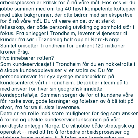
arbeidsplassen er kritisk for å nå våre mål. Hos oss vil du
jobbe sammen med om lag 40 høyt kompetente kollegaer
med ulike bakgrunner, der alle bidrar med sin ekspertise
for å nå våre mål. Du vil være en del av et sterkt
fellesskap, der både personlig utvikling og samhold står i
fokus. Fra anlegget i Trondheim, leverer vi tjenester til
kunder fra sør i Trøndelag helt opp til Nord-Norge.
Samlet omsetter Trondheim for omtrent 120 millioner
kroner årlig.
Hva innebærer rollen?
Som kundeservicesjef i Trondheim får du en nøkkelrolle i
å skape kundeopplevelser vi er stolte av. Du får
personalansvar for syv dyktige medarbeidere på
kundesenteret vårt i Trondheim. De jobber i team på to
med ansvar for hver sin geografisk inndelte
kundeportefølje. Sammen sørger de for at kundene våre
får raske svar, gode løsninger og følelsen av å bli tatt på
alvor, fra første til siste leveranse.
Dette er en rolle med store muligheter for deg som ønsker
å forme og utvikle kundeservicefunksjonen på vårt
nordligste anlegg i Norge. Du vil jobbe både strategisk og
operativt -- med alt fra å forbedre arbeidsprosesser og
etablere beste praksis, til å følge opp kundesaker og