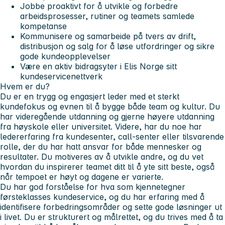
Jobbe proaktivt for å utvikle og forbedre
arbeidsprosesser, rutiner og teamets samlede
kompetanse
Kommunisere og samarbeide på tvers av drift,
distribusjon og salg for å løse utfordringer og sikre
gode kundeopplevelser
Være en aktiv bidragsyter i Elis Norge sitt
kundeservicenettverk
Hvem er du?
Du er en trygg og engasjert leder med et sterkt
kundefokus og evnen til å bygge både team og kultur. Du
har videregående utdanning og gjerne høyere utdanning
fra høyskole eller universitet. Videre, har du noe har
ledererfaring fra kundesenter, call-senter eller tilsvarende
rolle, der du har hatt ansvar for både mennesker og
resultater. Du motiveres av å utvikle andre, og du vet
hvordan du inspirerer teamet ditt til å yte sitt beste, også
når tempoet er høyt og dagene er varierte.
Du har god forståelse for hva som kjennetegner
førsteklasses kundeservice, og du har erfaring med å
identifisere forbedringsområder og sette gode løsninger ut
i livet. Du er strukturert og målrettet, og du trives med å ta