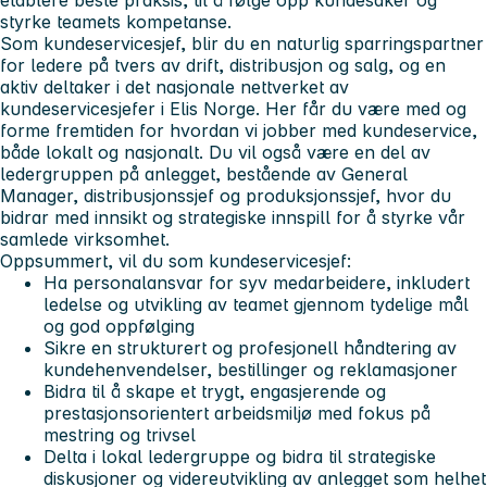
styrke teamets kompetanse.
Som kundeservicesjef, blir du en naturlig sparringspartner
for ledere på tvers av drift, distribusjon og salg, og en
aktiv deltaker i det nasjonale nettverket av
kundeservicesjefer i Elis Norge. Her får du være med og
forme fremtiden for hvordan vi jobber med kundeservice,
både lokalt og nasjonalt. Du vil også være en del av
ledergruppen på anlegget, bestående av General
Manager, distribusjonssjef og produksjonssjef, hvor du
bidrar med innsikt og strategiske innspill for å styrke vår
samlede virksomhet.
Oppsummert, vil du som kundeservicesjef:
Ha personalansvar for syv medarbeidere, inkludert
ledelse og utvikling av teamet gjennom tydelige mål
og god oppfølging
Sikre en strukturert og profesjonell håndtering av
kundehenvendelser, bestillinger og reklamasjoner
Bidra til å skape et trygt, engasjerende og
prestasjonsorientert arbeidsmiljø med fokus på
mestring og trivsel
Delta i lokal ledergruppe og bidra til strategiske
diskusjoner og videreutvikling av anlegget som helhet