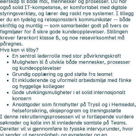
eierskap til både mål, mennesker og prosesser. Du har
også solid IT-kompetanse, er komfortabel med digitale
styringsverktøy, og lærer deg raskt nye systemer. I tillegg
er du en tydelig og relasjonssterk kommunikatør -- både
skriftlig og muntlig -- som samarbeider godt på tvers av
fagmiljøer for å sikre gode kundeopplevelser. Stillingen
krever førerkort klasse B, og noe reisevirksomhet må
påregnes.
Hva kan vi tilby?
En sentral lederrolle med stor påvirkningskraft
Muligheten til å utvikle både mennesker, prosesser
og kundeopplevelser
Grundig opplæring og god støtte fra teamet
Et inkluderende og uformelt arbeidsmiljø med flinke
og hyggelige kollegaer
Gode utviklingsmuligheter i et solid internasjonalt
konsern
Ansattgoder som firmahytter på Trysil og i Hemsedal,
helseforsikring, aksjeprogram og treningsstøtte
I denne rekrutteringsprosessen vil vi fortløpende vurdere
søknader og kalle inn til innledende samtale på Teams.
Deretter vil vi gjennomføre to fysiske intervjurunder, hvor
vi sender ut personlighet- og evnetester og en