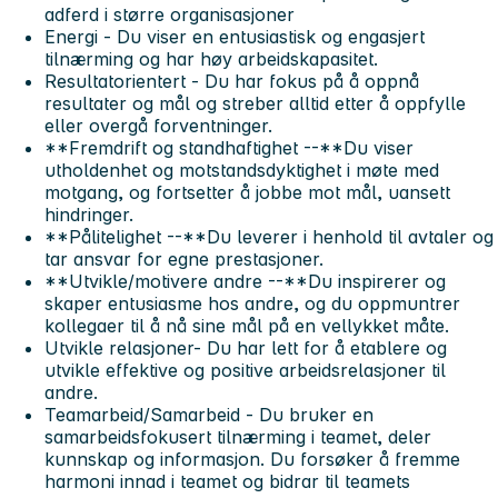
adferd i større organisasjoner
Energi
- Du viser en entusiastisk og engasjert
tilnærming og har høy arbeidskapasitet.
Resultatorientert
- Du har fokus på å oppnå
resultater og mål og streber alltid etter å oppfylle
eller overgå forventninger.
**Fremdrift og standhaftighet --**Du viser
utholdenhet og motstandsdyktighet i møte med
motgang, og fortsetter å jobbe mot mål, uansett
hindringer.
**Pålitelighet --**Du leverer i henhold til avtaler og
tar ansvar for egne prestasjoner.
**Utvikle/motivere andre --**Du inspirerer og
skaper entusiasme hos andre, og du oppmuntrer
kollegaer til å nå sine mål på en vellykket måte.
Utvikle
relasjoner
- Du har lett for å etablere og
utvikle effektive og positive arbeidsrelasjoner til
andre.
Teamarbeid/Samarbeid
- Du bruker en
samarbeidsfokusert tilnærming i teamet, deler
kunnskap og informasjon. Du forsøker å fremme
harmoni innad i teamet og bidrar til teamets