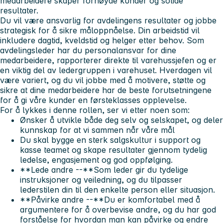
medarbeidere skaper fornøyde kunder
og solide
resultater.
Du vil være ansvarlig for avdelingens resultater og jobbe
strategisk for å sikre måloppnåelse. Din arbeidstid vil
inkludere dagtid, kveldstid og helger etter behov. Som
avdelingsleder har du personalansvar for dine
medarbeidere, rapporterer direkte til varehussjefen og er
en viktig del av ledergruppen i varehuset. Hverdagen vil
være variert, og du vil jobbe med å motivere, støtte og
sikre at dine medarbeidere har de beste forutsetningene
for å gi våre kunder en førsteklasses opplevelse.
For å lykkes i denne rollen, ser vi etter noen som:
Ønsker å utvikle både deg selv og selskapet, og deler
kunnskap for at vi sammen når våre mål
Du skal bygge en sterk salgskultur i support og
kasse teamet og skape resultater gjennom tydelig
ledelse, engasjement og god oppfølging.
**Lede andre --**Som leder gir du tydelige
instruksjoner og veiledning, og du tilpasser
lederstilen din til den enkelte person eller situasjon.
**Påvirke andre --**Du er komfortabel med å
argumentere for å overbevise andre, og du har god
forståelse for hvordan man kan påvirke og endre