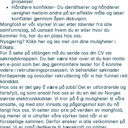
prosesser.
Håndtere konflikter
- Du identifiserer og håndterer
uenighet mellom andre på en effektiv måte og løser
konflikter gjennom åpen diskusjon.
Mangfold er vår styrke!
Vi ser etter talenter fra alle
samfunnslag, så uansett hvem du er eller hvor du
kommer fra, har du en plass hos oss.
Nysgjerrig? Klikk her og les mer om dine muligheter i
Elkjøp.
For å søke på stillingen må du sende oss din CV via
søknadsknappen. Du bør være klar over at du kan motta
en e-post som ber deg gjennomføre tester for å komme
videre i rekrutteringsprosessen. Vi behandler søknader
fortløpende og avslutter rekruttering når vi har funnet rett
kandidat.
Hos oss er det gøy å være på jobb! Det er utfordrende og
fartsfylt, og som ansatt hos oss er du en del av Norges
største elektronikkaktør. Vi tror på å gi muligheter til våre
ansatte, og med stor innsats og pågangsmot kan du nå
langt hos oss. Vi setter stor pris på verdien av mangfold,
og mener at vi utnytter våre styrker best når vi er
forskjellige sammen. Derfor ønsker vi alle velkommen på
laget. Vi er også dedikerte til bærekraft og jobber