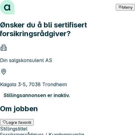
Hopp til innhold
Meny
Ønsker du å bli sertifisert
forsikringsrådgiver?
Din salgskonsulent AS
Kaigata 3-5, 7038 Trondheim
Stillingsannonsen er inaktiv.
Om jobben
Lagre favoritt
Stillingstittel
Forsikringsrådgiver / Kundeansvarlig