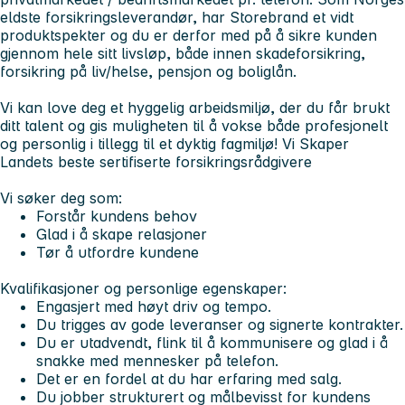
eldste forsikringsleverandør, har Storebrand et vidt
produktspekter og du er derfor med på å sikre kunden
gjennom hele sitt livsløp, både innen skadeforsikring,
forsikring på liv/helse, pensjon og boliglån.
Vi kan love deg et hyggelig arbeidsmiljø, der du får brukt
ditt talent og gis muligheten til å vokse både profesjonelt
og personlig i tillegg til et dyktig fagmiljø! Vi Skaper
Landets beste sertifiserte forsikringsrådgivere
Vi søker deg som:
Forstår kundens behov
Glad i å skape relasjoner
Tør å utfordre kundene
Kvalifikasjoner og personlige egenskaper:
Engasjert med høyt driv og tempo.
Du trigges av gode leveranser og signerte kontrakter.
Du er utadvendt, flink til å kommunisere og glad i å
snakke med mennesker på telefon.
Det er en fordel at du har erfaring med salg.
Du jobber strukturert og målbevisst for kundens