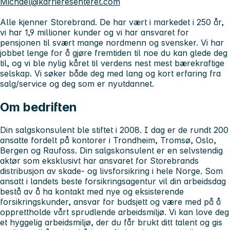
Michael@karrieresenteret.com
Alle kjenner Storebrand. De har vært i markedet i 250 år,
vi har 1,9 millioner kunder og vi har ansvaret for
pensjonen til svært mange nordmenn og svensker. Vi har
jobbet lenge for å gjøre fremtiden til noe du kan glede deg
til, og vi ble nylig kåret til verdens nest mest bærekraftige
selskap. Vi søker både deg med lang og kort erfaring fra
salg/service og deg som er nyutdannet.
Om bedriften
Din salgskonsulent ble stiftet i 2008. I dag er de rundt 200
ansatte fordelt på kontorer i Trondheim, Tromsø, Oslo,
Bergen og Raufoss. Din salgskonsulent er en selvstendig
aktør som eksklusivt har ansvaret for Storebrands
distribusjon av skade- og livsforsikring i hele Norge. Som
ansatt i landets beste forsikringsagentur vil din arbeidsdag
bestå av å ha kontakt med nye og eksisterende
forsikringskunder, ansvar for budsjett og være med på å
opprettholde vårt sprudlende arbeidsmiljø. Vi kan love deg
et hyggelig arbeidsmiljø, der du får brukt ditt talent og gis