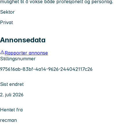
mulighet til å vokse både profesjonelt og personlig.
Sektor
Privat
Annonsedata
Rapporter annonse
Stillingsnummer
975616ab-83bf-4a14-9626-244042117c26
Sist endret
2. juli 2026
Hentet fra
recman