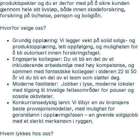
produktspekter og du er derfor med på å sikre kunden
gjennom hele sitt livsløp, både innen skadeforsikring,
forsikring på liv/helse, pensjon og boliglån.
Hvorfor velge oss?
Grundig opplæring: Vi legger vekt på solid salgs- og
produktopplæring, tett oppfølging, og muligheten for
å bli autorisert innen forsikringsfaget.
Engasjerte kollegaer: Du vil bli en del av et
inkluderende arbeidsmiljø med høy kompetanse, og
sammen med fantastiske kollegaer i alderen 22 til 50
år vil du bli en del av et team som støtter deg.
Moderne fasiliteter: Jobber i lyse, moderne lokaler
med tilgang til trivelige fellesområder for pauser og
sosiale aktiviteter.
Konkurransedyktig lønn: Vi tilbyr en av bransjens
beste provisjonsmodeller, med mulighet for
garantilønn i opplæringsfasen – en givende salgsjobb
med et sterkt merkenavn i ryggen.
Hvem lykkes hos oss?