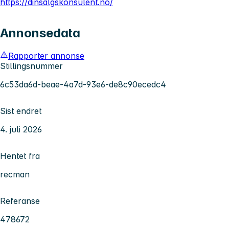
https://dinsalgskonsulent.no/
Annonsedata
Rapporter annonse
Stillingsnummer
6c53da6d-beae-4a7d-93e6-de8c90ecedc4
Sist endret
4. juli 2026
Hentet fra
recman
Referanse
478672