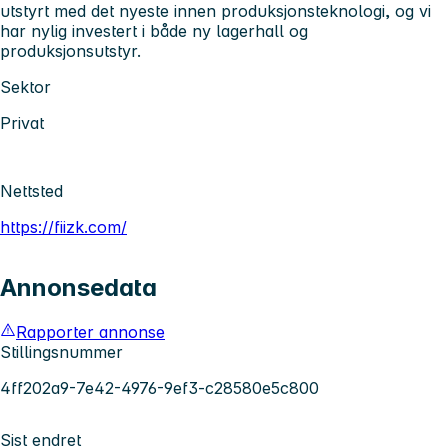
utstyrt med det nyeste innen produksjonsteknologi, og vi
har nylig investert i både ny lagerhall og
produksjonsutstyr.
Sektor
Privat
Nettsted
https://fiizk.com/
Annonsedata
Rapporter annonse
Stillingsnummer
4ff202a9-7e42-4976-9ef3-c28580e5c800
Sist endret