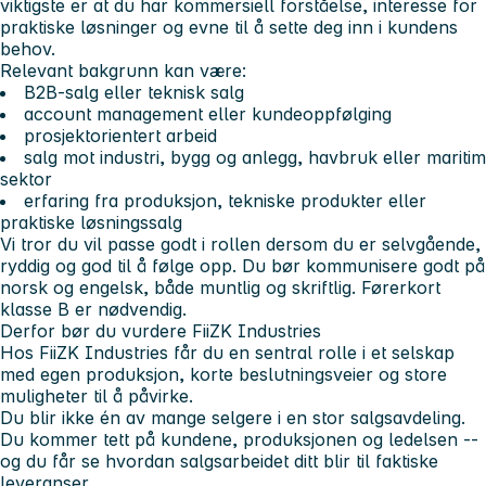
viktigste er at du har kommersiell forståelse, interesse for
praktiske løsninger og evne til å sette deg inn i kundens
behov.
Relevant bakgrunn kan være:
B2B-salg eller teknisk salg
account management eller kundeoppfølging
prosjektorientert arbeid
salg mot industri, bygg og anlegg, havbruk eller maritim
sektor
erfaring fra produksjon, tekniske produkter eller
praktiske løsningssalg
Vi tror du vil passe godt i rollen dersom du er selvgående,
ryddig og god til å følge opp. Du bør kommunisere godt på
norsk og engelsk, både muntlig og skriftlig. Førerkort
klasse B er nødvendig.
Derfor bør du vurdere FiiZK Industries
Hos FiiZK Industries får du en sentral rolle i et selskap
med egen produksjon, korte beslutningsveier og store
muligheter til å påvirke.
Du blir ikke én av mange selgere i en stor salgsavdeling.
Du kommer tett på kundene, produksjonen og ledelsen --
og du får se hvordan salgsarbeidet ditt blir til faktiske
leveranser.