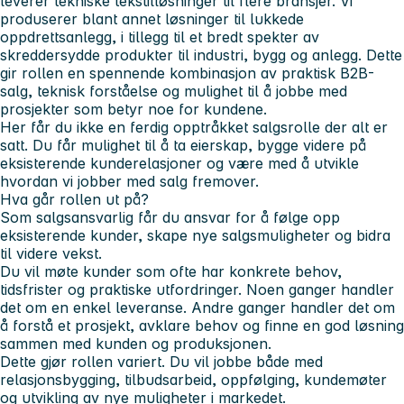
leverer tekniske tekstilløsninger til flere bransjer. Vi
produserer blant annet løsninger til lukkede
oppdrettsanlegg, i tillegg til et bredt spekter av
skreddersydde produkter til industri, bygg og anlegg. Dette
gir rollen en spennende kombinasjon av praktisk B2B-
salg, teknisk forståelse og mulighet til å jobbe med
prosjekter som betyr noe for kundene.
Her får du ikke en ferdig opptråkket salgsrolle der alt er
satt. Du får mulighet til å ta eierskap, bygge videre på
eksisterende kunderelasjoner og være med å utvikle
hvordan vi jobber med salg fremover.
Hva går rollen ut på?
Som salgsansvarlig får du ansvar for å følge opp
eksisterende kunder, skape nye salgsmuligheter og bidra
til videre vekst.
Du vil møte kunder som ofte har konkrete behov,
tidsfrister og praktiske utfordringer. Noen ganger handler
det om en enkel leveranse. Andre ganger handler det om
å forstå et prosjekt, avklare behov og finne en god løsning
sammen med kunden og produksjonen.
Dette gjør rollen variert. Du vil jobbe både med
relasjonsbygging, tilbudsarbeid, oppfølging, kundemøter
og utvikling av nye muligheter i markedet.