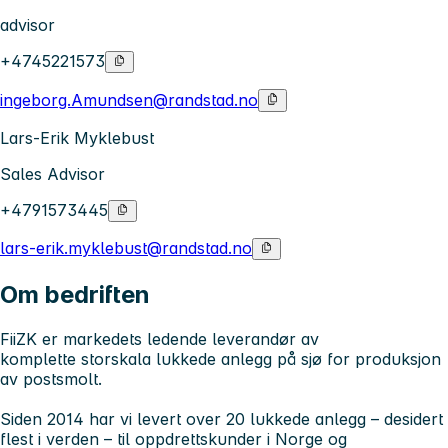
advisor
+4745221573
ingeborg.Amundsen@randstad.no
Lars-Erik Myklebust
Sales Advisor
+4791573445
lars-erik.myklebust@randstad.no
Om bedriften
FiiZK er markedets ledende leverandør av
komplette
storskala lukkede anlegg på sjø
for produksjon
av postsmolt.
Siden 2014 har vi levert over 20 lukkede anlegg – desidert
flest i verden – til oppdrettskunder i Norge og