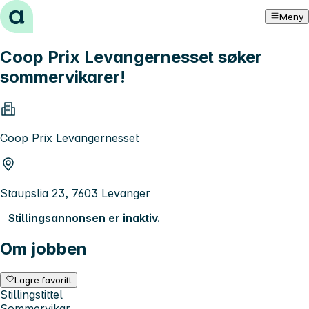
Hopp til innhold
Meny
Coop Prix Levangernesset søker
sommervikarer!
Coop Prix Levangernesset
Staupslia 23, 7603 Levanger
Stillingsannonsen er inaktiv.
Om jobben
Lagre favoritt
Stillingstittel
Sommervikar