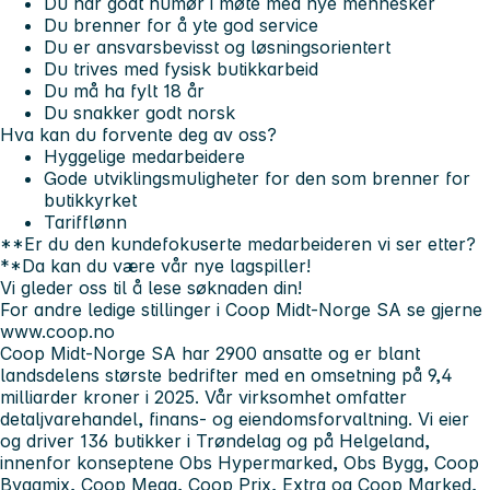
Du har godt humør i møte med nye mennesker
Du brenner for å yte god service
Du er ansvarsbevisst og løsningsorientert
Du trives med fysisk butikkarbeid
Du må ha fylt 18 år
Du snakker godt norsk
Hva kan du forvente deg av oss?
Hyggelige medarbeidere
Gode utviklingsmuligheter for den som brenner for
butikkyrket
Tarifflønn
**Er du den kundefokuserte medarbeideren vi ser etter?
**Da kan du være vår nye lagspiller!
Vi gleder oss til å lese søknaden din!
For andre ledige stillinger i Coop Midt-Norge SA
se gjerne
www.coop.no
Coop Midt-Norge SA har 2900 ansatte og er blant
landsdelens største bedrifter med en omsetning på 9,4
milliarder kroner i 2025. Vår virksomhet omfatter
detaljvarehandel, finans- og eiendomsforvaltning. Vi eier
og driver 136 butikker i Trøndelag og på Helgeland,
innenfor konseptene Obs Hypermarked, Obs Bygg, Coop
Byggmix, Coop Mega, Coop Prix, Extra og Coop Marked,