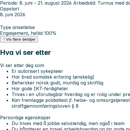
Periode: 8. juni – 21. august 2026 Arbeidstid: Turnus med da
Oppstart
8. juni 2026
Type ansettelse
Engasjement, heltid 100%
Vis flere detaljer
Hva vi ser etter
Vi ser etter deg som
Er autorisert sykepleier
Har bred somatisk erfaring (ønskelig)
Behersker norsk godt, muntlig og skriftlig
Har gode IKT-ferdigheter
Trives i en uforutsigbar hverdag og er rolig under pr
Kan fremlegge politiattest jf. helse- og omsorgstjene
straffgjennomføringsloven § 8
Personlige egenskaper
Du trives med å jobbe selvstendig, men også i team
Du håndterer en travel arbeidshverdag og tar gode pr