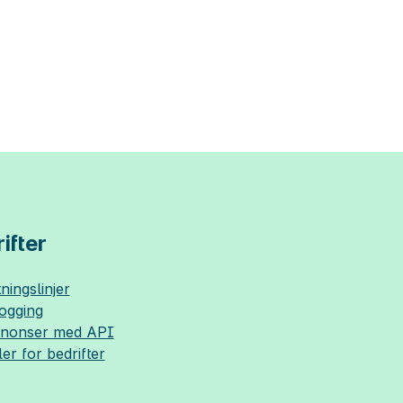
ifter
ningslinjer
logging
nnonser med API
ler for bedrifter