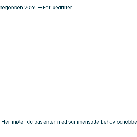
erjobben
2026
☀️
For bedrifter
n. Her møter du pasienter med sammensatte behov og jobber t