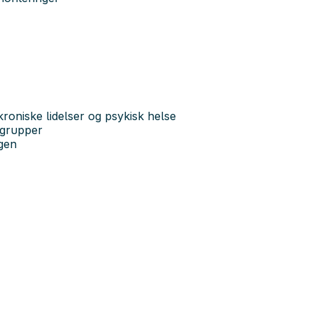
l kroniske lidelser og psykisk helse
 grupper
gen