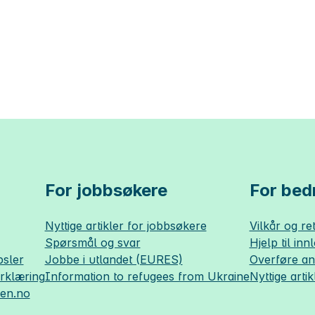
For jobbsøkere
For bedr
Nyttige artikler for jobbsøkere
Vilkår og ret
Spørsmål og svar
Hjelp til inn
sler
Jobbe i utlandet (EURES)
Overføre a
erklæring
Information to refugees from Ukraine
Nyttige artik
sen.no