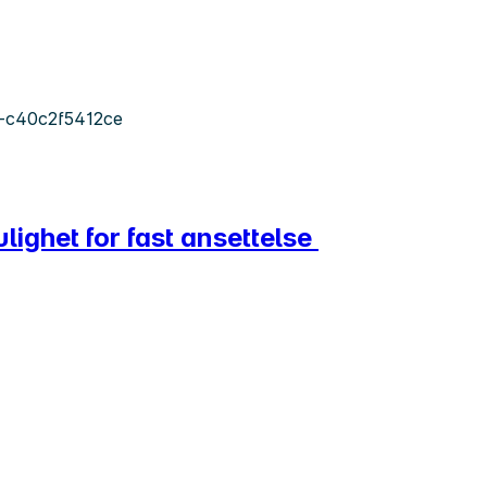
-c40c2f5412ce
ulighet for fast ansettelse