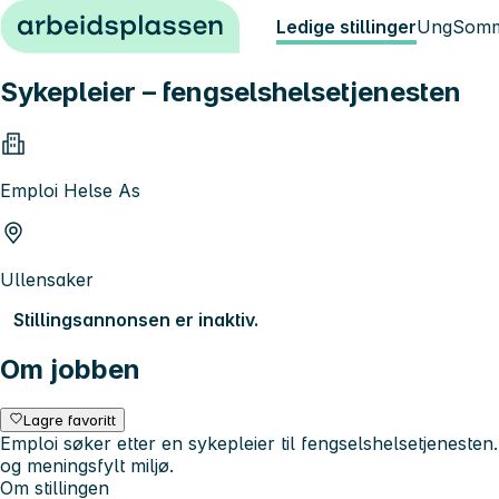
Hopp til innhold
Ledige stillinger
Ung
Somm
Sykepleier – fengselshelsetjenesten
Emploi Helse As
Ullensaker
Stillingsannonsen er inaktiv.
Om jobben
Lagre favoritt
Emploi søker etter en sykepleier til fengselshelsetjeneste
og meningsfylt miljø.
Om stillingen