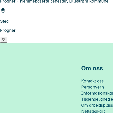
Frogner - hjemmebaserte tjenester, Lillestrøm kommune
Sted
Frogner
Om oss
Kontakt oss
Personvern
Informasjonskap
Tilgjengelighets
Om
arbeidsplas
Nettstedkart