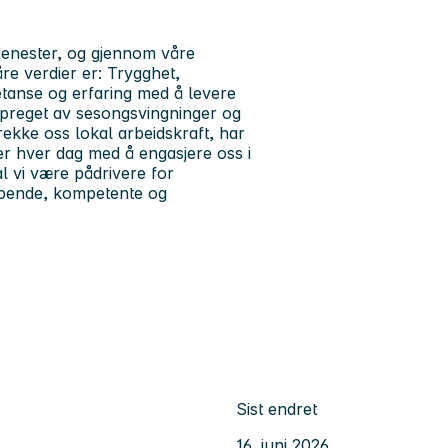
tjenester, og gjennom våre
åre verdier er: Trygghet,
etanse og erfaring med å levere
 preget av sesongsvingninger og
ltrekke oss lokal arbeidskraft, har
der hver dag med å engasjere oss i
l vi være pådrivere for
skapende, kompetente og
Sist endret
16. juni 2026