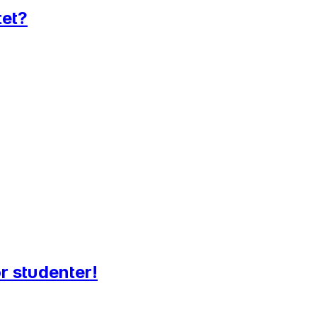
tet?
or studenter!