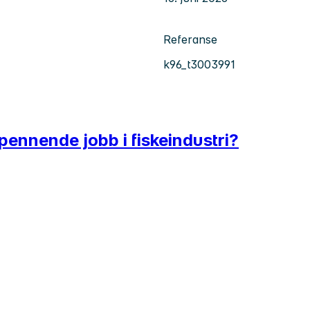
Referanse
k96_t3003991
spennende jobb i fiskeindustri?