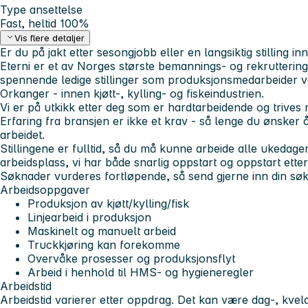
Type ansettelse
Fast, heltid 100%
Vis flere detaljer
Er du på jakt etter sesongjobb eller en langsiktig stilling 
Eterni er et av Norges største bemannings- og rekruttering
spennende ledige stillinger som produksjonsmedarbeider v
Orkanger - innen kjøtt-, kylling- og fiskeindustrien.
Vi er på utkikk etter deg som er hardtarbeidende og trives
Erfaring fra bransjen er ikke et krav - så lenge du ønsker 
arbeidet.
Stillingene er fulltid, så du må kunne arbeide alle ukedager
arbeidsplass, vi har både snarlig oppstart og oppstart etter
Søknader vurderes fortløpende, så send gjerne inn din søk
Arbeidsoppgaver
Produksjon av kjøtt/kylling/fisk
Linjearbeid i produksjon
Maskinelt og manuelt arbeid
Truckkjøring kan forekomme
Overvåke prosesser og produksjonsflyt
Arbeid i henhold til HMS- og hygieneregler
Arbeidstid
Arbeidstid varierer etter oppdrag. Det kan være dag-, kveld-