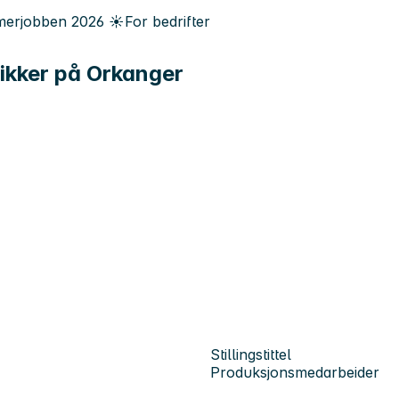
erjobben
2026
☀️
For bedrifter
rikker på Orkanger
Stillingstittel
Produksjonsmedarbeider