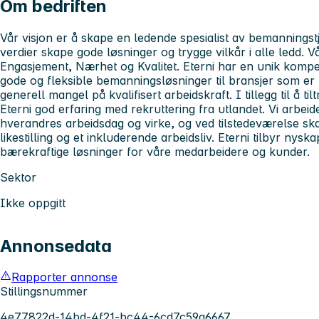
Om bedriften
Vår visjon er å skape en ledende spesialist av bemannings
verdier skape gode løsninger og trygge vilkår i alle ledd. V
Engasjement, Nærhet og Kvalitet. Eterni har en unik komp
gode og fleksible bemanningsløsninger til bransjer som er
generell mangel på kvalifisert arbeidskraft. I tillegg til å ti
Eterni god erfaring med rekruttering fra utlandet. Vi arbei
hverandres arbeidsdag og virke, og ved tilstedeværelse ska
likestilling og et inkluderende arbeidsliv. Eterni tilbyr ny
bærekraftige løsninger for våre medarbeidere og kunder.
Sektor
Ikke oppgitt
Annonsedata
Rapporter annonse
Stillingsnummer
4e77822d-14bd-4f21-bc44-6cd7c59a6667