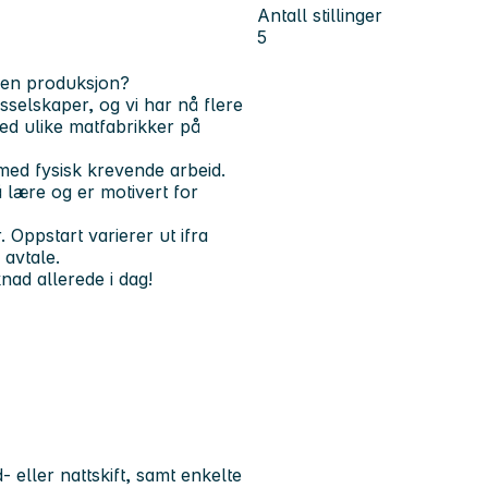
Antall stillinger
5
innen produksjon?
sselskaper, og vi har nå flere
ed ulike matfabrikker på
 med fysisk krevende arbeid.
å lære og er motivert for
. Oppstart varierer ut ifra
 avtale.
nad allerede i dag!
 eller nattskift, samt enkelte