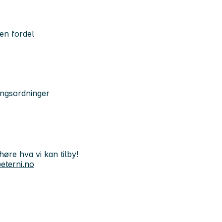
en fordel
ingsordninger
øre hva vi kan tilby!
terni.no