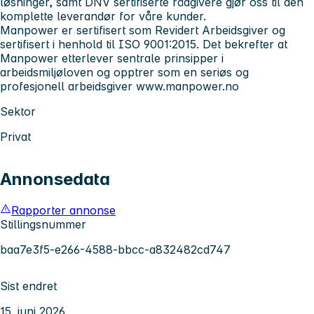
løsninger, samt DNV sertifiserte rådgivere gjør oss til den
komplette leverandør for våre kunder.
Manpower er sertifisert som Revidert Arbeidsgiver og
sertifisert i henhold til ISO 9001:2015. Det bekrefter at
Manpower etterlever sentrale prinsipper i
arbeidsmiljøloven og opptrer som en seriøs og
profesjonell arbeidsgiver
www.manpower.no
Sektor
Privat
Annonsedata
Rapporter annonse
Stillingsnummer
baa7e3f5-e266-4588-bbcc-a832482cd747
Sist endret
15. juni 2026