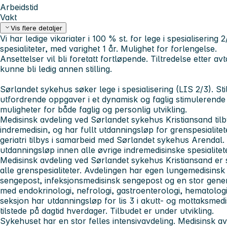
Arbeidstid
Vakt
Vis flere detaljer
Vi har ledige vikariater i 100 % st. for lege i spesialisering
spesialiteter, med varighet 1 år. Mulighet for forlengelse.
Ansettelser vil bli foretatt fortløpende. Tiltredelse etter avt
kunne bli ledig annen stilling.
Sørlandet sykehus søker lege i spesialisering (LIS 2/3). Sti
utfordrende oppgaver i et dynamisk og faglig stimulerende 
muligheter for både faglig og personlig utvikling.
Medisinsk avdeling ved Sørlandet sykehus Kristiansand tilby
indremedisin, og har fullt utdanningsløp for grenspesialit
geriatri tilbys i samarbeid med Sørlandet sykehus Arendal. A
utdanningsløp innen alle øvrige indremedisinske spesialite
Medisinsk avdeling ved Sørlandet sykehus Kristiansand er 
alle grenspesialiteter. Avdelingen har egen lungemedisinsk
sengepost, infeksjonsmedisinsk sengepost og en stor gene
med endokrinologi, nefrologi, gastroenterologi, hematologi 
seksjon har utdanningsløp for lis 3 i akutt- og mottaksmedi
tilstede på dagtid hverdager. Tilbudet er under utvikling.
Sykehuset har en stor felles intensivavdeling. Medisinsk a