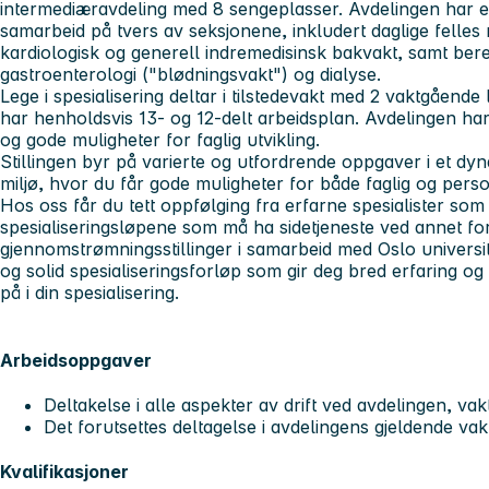
intermediæravdeling med 8 sengeplasser. Avdelingen har et
samarbeid på tvers av seksjonene, inkludert daglige felle
kardiologisk og generell indremedisinsk bakvakt, samt ber
gastroenterologi ("blødningsvakt") og dialyse.
Lege i spesialisering deltar i tilstedevakt med 2 vaktgående l
har henholdsvis 13- og 12-delt arbeidsplan. Avdelingen har
og gode muligheter for faglig utvikling.
Stillingen byr på varierte og utfordrende oppgaver i et dy
miljø, hvor du får gode muligheter for både faglig og person
Hos oss får du tett oppfølging fra erfarne spesialister som 
spesialiseringsløpene som må ha sidetjeneste ved annet for
gjennomstrømningsstillinger i samarbeid med Oslo universit
og solid spesialiseringsforløp som gir deg bred erfaring 
på i din spesialisering.
Arbeidsoppgaver
Deltakelse i alle aspekter av drift ved avdelingen, vak
Det forutsettes deltagelse i avdelingens gjeldende va
Kvalifikasjoner