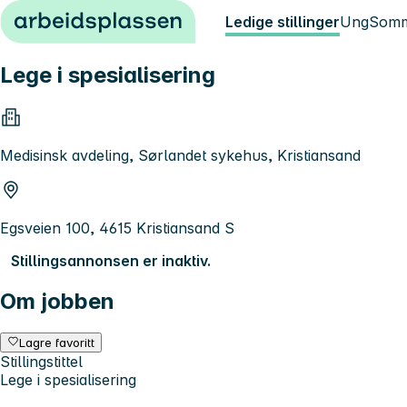
Hopp til innhold
Ledige stillinger
Ung
Somm
Lege i spesialisering
Medisinsk avdeling, Sørlandet sykehus, Kristiansand
Egsveien 100, 4615 Kristiansand S
Stillingsannonsen er inaktiv.
Om jobben
Lagre favoritt
Stillingstittel
Lege i spesialisering