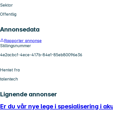
Sektor
Offentlig
Annonsedata
Rapporter annonse
Stillingsnummer
4e2acbcf-4ece-417b-84e1-85eb80096e36
Hentet fra
talentech
Lignende annonser
Er du vår nye lege i spesialisering i a