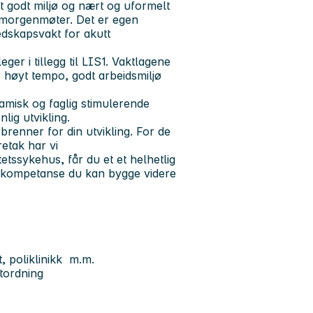
 godt miljø og nært og uformelt
s morgenmøter. Det er egen
edskapsvakt for akutt
eger i tillegg til LIS1. Vaktlagene
 høyt tempo, godt arbeidsmiljø
namisk og faglig stimulerende
lig utvikling.
brenner for din utvikling. For de
etak har vi
etssykehus, får du et et helhetlig
og kompetanse du kan bygge videre
t, poliklinikk m.m.
ktordning