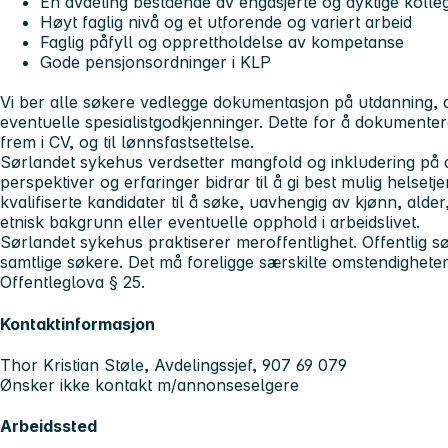
En avdeling bestående av engasjerte og dyktige kollega
Høyt faglig nivå og et utforende og variert arbeid
Faglig påfyll og opprettholdelse av kompetanse
Gode pensjonsordninger i KLP
Vi ber alle søkere vedlegge dokumentasjon på utdanning, a
eventuelle spesialistgodkjenninger. Dette for å dokumente
frem i CV, og til lønnsfastsettelse.
Sørlandet sykehus verdsetter mangfold og inkludering på a
perspektiver og erfaringer bidrar til å gi best mulig helsetj
kvalifiserte kandidater til å søke, uavhengig av kjønn, alde
etnisk bakgrunn eller eventuelle opphold i arbeidslivet.
Sørlandet sykehus praktiserer meroffentlighet. Offentlig sø
samtlige søkere. Det må foreligge særskilte omstendigheter f
Offentleglova § 25.
Kontaktinformasjon
Thor Kristian Støle, Avdelingssjef, 907 69 079
Ønsker ikke kontakt m/annonseselgere
Arbeidssted