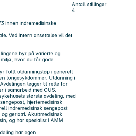
Antall stillinger
4
 2/3 innen indremedisinske
ale. Ved intern ansettelse vil det
llingene byr på varierte og
miljø, hvor du får gode
r fullt utdanningsløp i generell
eten lungesykdommer. Utdanning i
vdelingen legger til rette for
ter i samarbeid med OUS.
sykehusets største avdeling, med
 sengepost, hjertemedisinsk
rell indremedisinsk sengepost
og geriatri. Akuttmedisinsk
sin, og har spesialist i AMM
vdeling har egen