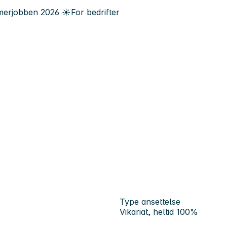
erjobben
2026
☀️
For bedrifter
Type ansettelse
Vikariat, heltid 100%