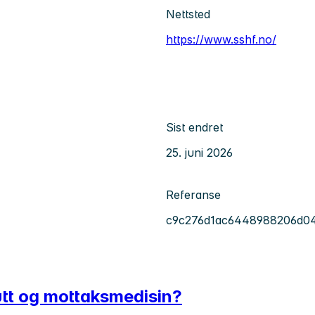
Nettsted
https://www.sshf.no/
Sist endret
25. juni 2026
Referanse
c9c276d1ac6448988206d0
kutt og mottaksmedisin?