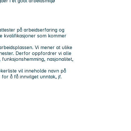
er i et godt arbeidsmiljø
ttester på arbeidserfaring og
re kvalifikasjoner som kommer
rbeidsplassen. Vi mener at ulike
enester. Derfor oppfordrer vi alle
r, funksjonshemming, nasjonalitet,
kerliste vil inneholde navn på
or å få innvilget unntak, jf.