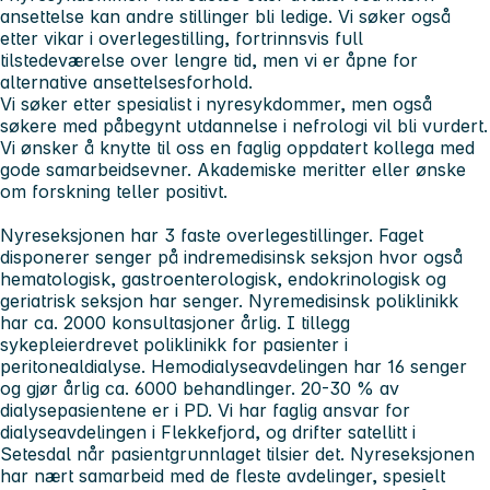
ansettelse kan andre stillinger bli ledige. Vi søker også
etter vikar i overlegestilling, fortrinnsvis full
tilstedeværelse over lengre tid, men vi er åpne for
alternative ansettelsesforhold.
Vi søker etter spesialist i nyresykdommer, men også
søkere med påbegynt utdannelse i nefrologi vil bli vurdert.
Vi ønsker å knytte til oss en faglig oppdatert kollega med
gode samarbeidsevner. Akademiske meritter eller ønske
om forskning teller positivt.
Nyreseksjonen har 3 faste overlegestillinger. Faget
disponerer senger på indremedisinsk seksjon hvor også
hematologisk, gastroenterologisk, endokrinologisk og
geriatrisk seksjon har senger. Nyremedisinsk poliklinikk
har ca. 2000 konsultasjoner årlig. I tillegg
sykepleierdrevet poliklinikk for pasienter i
peritonealdialyse. Hemodialyseavdelingen har 16 senger
og gjør årlig ca. 6000 behandlinger. 20-30 % av
dialysepasientene er i PD. Vi har faglig ansvar for
dialyseavdelingen i Flekkefjord, og drifter satellitt i
Setesdal når pasientgrunnlaget tilsier det. Nyreseksjonen
har nært samarbeid med de fleste avdelinger, spesielt