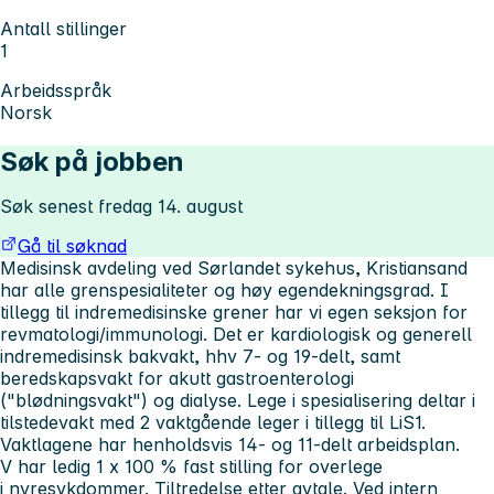
Antall stillinger
1
Arbeidsspråk
Norsk
Søk på jobben
Søk senest fredag 14. august
Gå til søknad
Medisinsk avdeling ved Sørlandet sykehus, Kristiansand
har alle grenspesialiteter og høy egendekningsgrad. I
tillegg til indremedisinske grener har vi egen seksjon for
revmatologi/immunologi. Det er kardiologisk og generell
indremedisinsk bakvakt, hhv 7- og 19-delt, samt
beredskapsvakt for akutt gastroenterologi
("blødningsvakt") og dialyse. Lege i spesialisering deltar i
tilstedevakt med 2 vaktgående leger i tillegg til LiS1.
Vaktlagene har henholdsvis 14- og 11-delt arbeidsplan.
V har ledig 1 x 100 % fast stilling for overlege
i nyresykdommer. Tiltredelse etter avtale. Ved intern