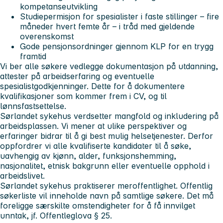
kompetanseutvikling
Studiepermisjon for spesialister i faste stillinger – fire
måneder hvert femte år – i tråd med gjeldende
overenskomst
Gode pensjonsordninger gjennom KLP for en trygg
framtid
Vi ber alle søkere vedlegge dokumentasjon på utdanning,
attester på arbeidserfaring og eventuelle
spesialistgodkjenninger. Dette for å dokumentere
kvalifikasjoner som kommer frem i CV, og til
lønnsfastsettelse.
Sørlandet sykehus verdsetter mangfold og inkludering på
arbeidsplassen. Vi mener at ulike perspektiver og
erfaringer bidrar til å gi best mulig helsetjenester. Derfor
oppfordrer vi alle kvalifiserte kandidater til å søke,
uavhengig av kjønn, alder, funksjonshemming,
nasjonalitet, etnisk bakgrunn eller eventuelle opphold i
arbeidslivet.
Sørlandet sykehus praktiserer meroffentlighet. Offentlig
søkerliste vil inneholde navn på samtlige søkere. Det må
foreligge særskilte omstendigheter for å få innvilget
unntak, jf. Offentleglova § 25.