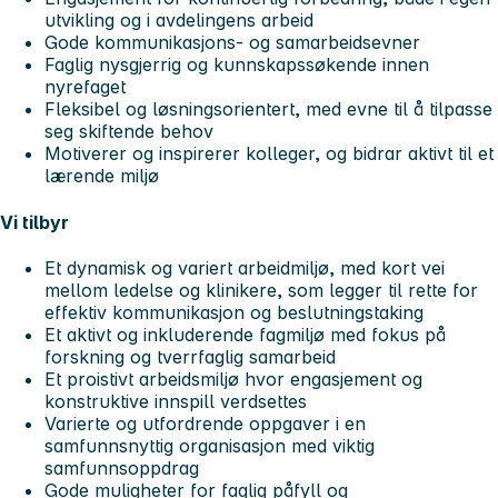
utvikling og i avdelingens arbeid
Gode kommunikasjons- og samarbeidsevner
Faglig nysgjerrig og kunnskapssøkende innen
nyrefaget
Fleksibel og løsningsorientert, med evne til å tilpasse
seg skiftende behov
Motiverer og inspirerer kolleger, og bidrar aktivt til et
lærende miljø
Vi tilbyr
Et dynamisk og variert arbeidmiljø, med kort vei
mellom ledelse og klinikere, som legger til rette for
effektiv kommunikasjon og beslutningstaking
Et aktivt og inkluderende fagmiljø med fokus på
forskning og tverrfaglig samarbeid
Et proistivt arbeidsmiljø hvor engasjement og
konstruktive innspill verdsettes
Varierte og utfordrende oppgaver i en
samfunnsnyttig organisasjon med viktig
samfunnsoppdrag
Gode muligheter for faglig påfyll og