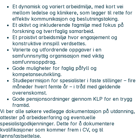
Et dynamisk og variert arbeidmiljø, med kort vei
mellom ledelse og klinikere, som legger til rette for
effektiv kommunikasjon og beslutningstaking.
Et aktivt og inkluderende fagmiljø med fokus på
forskning og tverrfaglig samarbeid.
Et proistivt arbeidsmiljø hvor engasjement og
konstruktive innspill verdsettes.
Varierte og utfordrende oppgaver i en
samfunnsnyttig organisasjon med viktig
samfunnsoppdrag.
Gode muligheter for faglig påfyll og
kompetanseutvikling.
Studiepermisjon for spesialister i faste stillinger – fire
måneder hvert femte år – i tråd med gjeldende
overenskomst.
Gode pensjonsordninger gjennom KLP for en trygg
framtid.
Vi ber alle søkere vedlegge dokumentasjon på utdanning,
attester på arbeidserfaring og eventuelle
spesialistgodkjenninger. Dette for å dokumentere
kvalifikasjoner som kommer frem i CV, og til
lønnsfastsettelse.