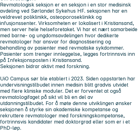
Revmatologisk seksjon er en seksjon i en stor medisinsk
avdeling ved Sørlandet Sykehus HF. seksjonen har en
veldrevet poliklinikk, osteoporoseklinikk og
infusjonssenter. Virksomheten er lokalisert i Kristiansand,
men server hele helseforetaket. Vi har et nært samarbeide
med barne- og ungdomsavdelingen hvor dedikerte
revmatologer har ansvar for diagnostisering og
behandling av pasienter med revmatiske sykdommer.
Pasienter som trenger innleggelse, legges fortrinnsvis inn
på Infeksjonsposten i Kristiansand.
Seksjonen bidrar aktivt med forskning.
UiO Campus sør ble etablert i 2023. Siden oppstarten har
undervisningstilbudet innen medisin blitt gradvis utvidet
med flere kliniske moduler. Det er forventet at også
revmatologifaget på sikt vil bli en del av
utdanningstilbudet. For å møte denne utviklingen ønsker
seksjonen å styrke sin akademiske kompetanse og
rekruttere revmatologer med forskningskompetanse,
fortrinnsvis kandidater med doktorgrad eller som er i et
PhD-løp.