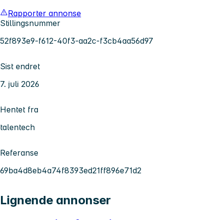
Rapporter annonse
Stillingsnummer
52f893e9-f612-40f3-aa2c-f3cb4aa56d97
Sist endret
7. juli 2026
Hentet fra
talentech
Referanse
69ba4d8eb4a74f8393ed21ff896e71d2
Lignende annonser