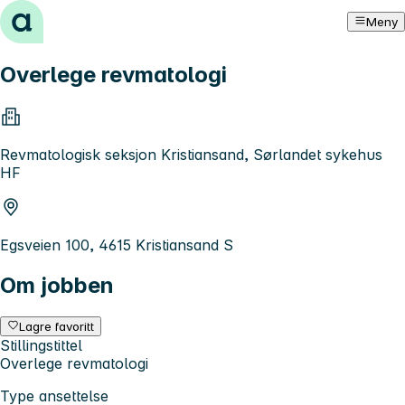
Hopp til innhold
Meny
Overlege revmatologi
Revmatologisk seksjon Kristiansand, Sørlandet sykehus
HF
Egsveien 100, 4615 Kristiansand S
Om jobben
Lagre favoritt
Stillingstittel
Overlege revmatologi
Type ansettelse