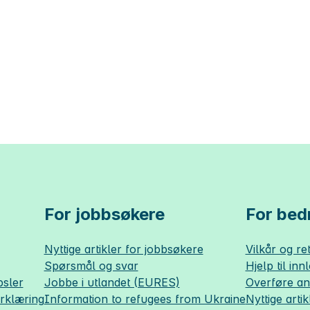
For jobbsøkere
For bedr
Nyttige artikler for jobbsøkere
Vilkår og ret
Spørsmål og svar
Hjelp til inn
sler
Jobbe i utlandet (EURES)
Overføre a
erklæring
Information to refugees from Ukraine
Nyttige artik