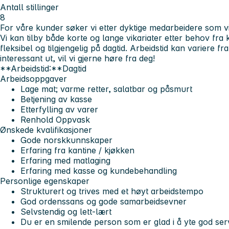
Antall stillinger
8
For våre kunder søker vi etter dyktige medarbeidere som vil
Vi kan tilby både korte og lange vikariater etter behov fra 
fleksibel og tilgjengelig på dagtid. Arbeidstid kan variere fr
interessant ut, vil vi gjerne høre fra deg!
**Arbeidstid:**Dagtid
Arbeidsoppgaver
Lage mat; varme retter, salatbar og påsmurt
Betjening av kasse
Etterfylling av varer
Renhold Oppvask
Ønskede kvalifikasjoner
Gode norskkunnskaper
Erfaring fra kantine / kjøkken
Erfaring med matlaging
Erfaring med kasse og kundebehandling
Personlige egenskaper
Strukturert og trives med et høyt arbeidstempo
God ordenssans og gode samarbeidsevner
Selvstendig og lett-lært
Du er en smilende person som er glad i å yte god ser