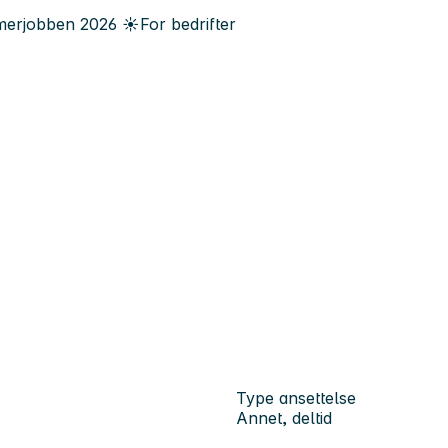
erjobben
2026
☀️
For bedrifter
Type ansettelse
Annet, deltid