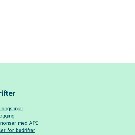
ifter
ningslinjer
logging
nnonser med API
ler for bedrifter