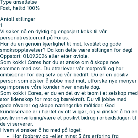
Type ansettelse
Fast, heltid 100%
Antall stillinger
1
Vi søker nå en dyktig og engasjert
kokk
til vår
personalrestaurant på Forus.
Har du en genuin kjærlighet til mat, kvalitet og gode
smaksopplevelser? Da kan dette være stillingen for deg!
Oppstart:
01.09.2026 eller etter avtale.
Som kokk i Cares har du et ønske om å skape noe
sammen med oss. Du etterlever vår matprofil og har
ambisjoner for deg selv og vår bedrift. Du er en positiv
person som elsker å jobbe med mat, utforske nye menyer
og imponere våre kunder hver eneste dag.
Som kokk i Cares, er du en del av et team i et selskap med
stor lidenskap for mat og bærekraft. Du vil jobbe med
gode råvarer og skape næringsrike måltider. God
kundeservice er i hjertet av alt vi gjør, og vi ønsker å ha en
positiv innvirkning/være et positivt bidrag i arbeidsdagen til
de vi serverer.
Hvem vi ønsker å ha med på laget:
Har fagbrev og -eller minst 3 års erfaring fra