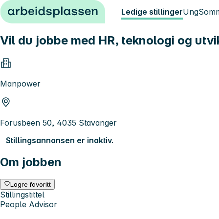
Hopp til innhold
Ledige stillinger
Ung
Somm
Vil du jobbe med HR, teknologi og utvik
Manpower
Forusbeen 50, 4035 Stavanger
Stillingsannonsen er inaktiv.
Om jobben
Lagre favoritt
Stillingstittel
People Advisor