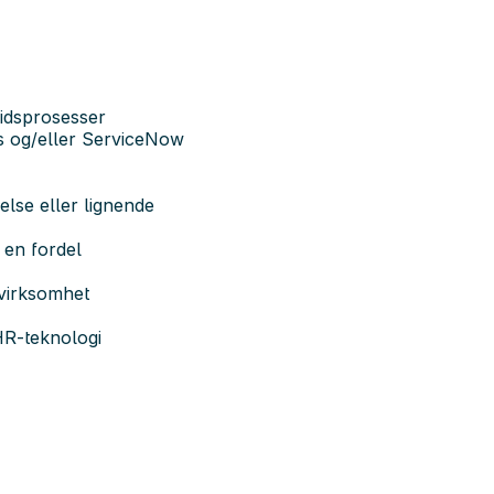
eidsprosesser
 og/eller ServiceNow
else eller lignende
 en fordel
 virksomhet
HR-teknologi