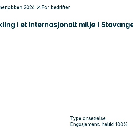
erjobben
2026
☀️
For bedrifter
ling i et internasjonalt miljø i Stavang
Type ansettelse
Engasjement, heltid 100%