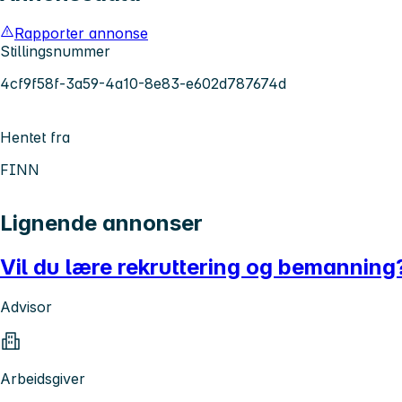
Rapporter annonse
Stillingsnummer
4cf9f58f-3a59-4a10-8e83-e602d787674d
Hentet fra
FINN
Lignende annonser
Vil du lære rekruttering og bemanning
Advisor
Arbeidsgiver