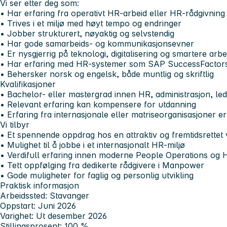
Vi ser etter deg som:
• Har erfaring fra operativt HR-arbeid eller HR-rådgivning
• Trives i et miljø med høyt tempo og endringer
• Jobber strukturert, nøyaktig og selvstendig
• Har gode samarbeids- og kommunikasjonsevner
• Er nysgjerrig på teknologi, digitalisering og smartere arb
• Har erfaring med HR-systemer som SAP SuccessFactors
• Behersker norsk og engelsk, både muntlig og skriftlig
Kvalifikasjoner
• Bachelor- eller mastergrad innen HR, administrasjon, led
• Relevant erfaring kan kompensere for utdanning
• Erfaring fra internasjonale eller matriseorganisasjoner er
Vi tilbyr
• Et spennende oppdrag hos en attraktiv og fremtidsrettet
• Mulighet til å jobbe i et internasjonalt HR-miljø
• Verdifull erfaring innen moderne People Operations og 
• Tett oppfølging fra dedikerte rådgivere i Manpower
• Gode muligheter for faglig og personlig utvikling
Praktisk informasjon
Arbeidssted: Stavanger
Oppstart: Juni 2026
Varighet: Ut desember 2026
Stillingsprosent: 100 %