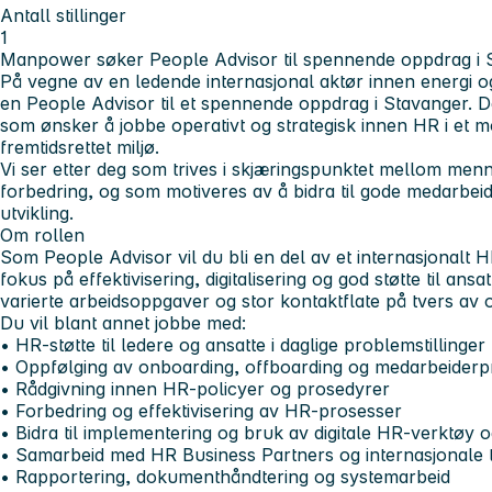
Antall stillinger
1
Manpower søker People Advisor til spennende oppdrag i 
På vegne av en ledende internasjonal aktør innen energi
en People Advisor til et spennende oppdrag i Stavanger. De
som ønsker å jobbe operativt og strategisk innen HR i et m
fremtidsrettet miljø.
Vi ser etter deg som trives i skjæringspunktet mellom menn
forbedring, og som motiveres av å bidra til gode medarbeid
utvikling.
Om rollen
Som People Advisor vil du bli en del av et internasjonalt
fokus på effektivisering, digitalisering og god støtte til ans
varierte arbeidsoppgaver og stor kontaktflate på tvers av 
Du vil blant annet jobbe med:
• HR-støtte til ledere og ansatte i daglige problemstillinger
• Oppfølging av onboarding, offboarding og medarbeiderp
• Rådgivning innen HR-policyer og prosedyrer
• Forbedring og effektivisering av HR-prosesser
• Bidra til implementering og bruk av digitale HR-verktøy 
• Samarbeid med HR Business Partners og internasjonale
• Rapportering, dokumenthåndtering og systemarbeid