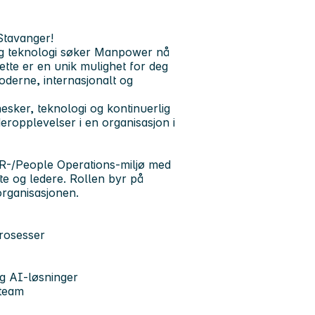
Stavanger!
 og teknologi søker Manpower nå
tte er en unik mulighet for deg
oderne, internasjonalt og
esker, teknologi og kontinuerlig
eropplevelser i en organisasjon i
 HR-/People Operations-miljø med
atte og ledere. Rollen byr på
organisasjonen.
rosesser
og AI-løsninger
 team