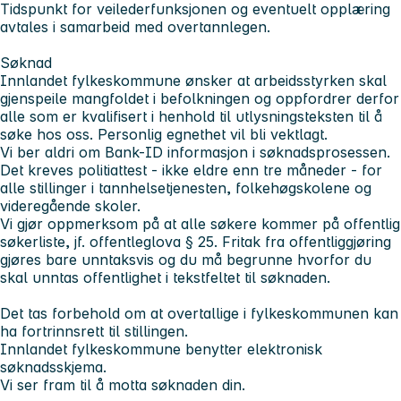
Tidspunkt for veilederfunksjonen og eventuelt opplæring
avtales i samarbeid med overtannlegen.
Søknad
Innlandet fylkeskommune ønsker at arbeidsstyrken skal
gjenspeile mangfoldet i befolkningen og oppfordrer derfor
alle som er kvalifisert i henhold til utlysningsteksten til å
søke hos oss. Personlig egnethet vil bli vektlagt.
Vi ber aldri om Bank-ID informasjon i søknadsprosessen.
Det kreves politiattest - ikke eldre enn tre måneder - for
alle stillinger i tannhelsetjenesten, folkehøgskolene og
videregående skoler.
Vi gjør oppmerksom på at alle søkere kommer på offentlig
søkerliste, jf. offentleglova § 25. Fritak fra offentliggjøring
gjøres bare unntaksvis og du må begrunne hvorfor du
skal unntas offentlighet i tekstfeltet til søknaden.
Det tas forbehold om at overtallige i fylkeskommunen kan
ha fortrinnsrett til stillingen.
Innlandet fylkeskommune benytter elektronisk
søknadsskjema.
Vi ser fram til å motta søknaden din.