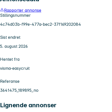
Rapporter annonse
Stillingsnummer
4c74d03b-f99e-477a-bec2-37f169202084
Sist endret
5. august 2026
Hentet fra
visma-easycruit
Referanse
3641475_189895_no
Lignende annonser