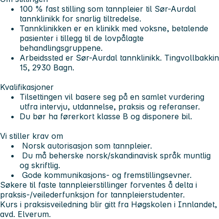
100 % fast stilling som tannpleier til Sør-Aurdal
tannklinikk for snarlig tiltredelse.
Tannklinikken er en klinikk med voksne, betalende
pasienter i tillegg til de lovpålagte
behandlingsgruppene.
Arbeidssted er Sør-Aurdal tannklinikk. Tingvollbakkin
15, 2930 Bagn.
Kvalifikasjoner
Tilsettingen vil basere seg på en samlet vurdering
utfra intervju, utdannelse, praksis og referanser.
Du bør ha førerkort klasse B og disponere bil.
Vi stiller krav om
Norsk autorisasjon som tannpleier.
Du må beherske norsk/skandinavisk språk muntlig
og skriftlig.
Gode kommunikasjons- og fremstillingsevner.
Søkere til faste tannpleierstillinger forventes å delta i
praksis-/veilederfunksjon for tannpleierstudenter.
Kurs i praksisveiledning blir gitt fra Høgskolen i Innlandet,
avd. Elverum.