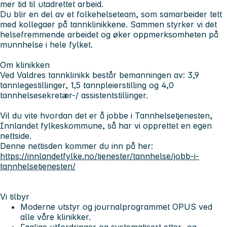
mer tid til utadrettet arbeid.
Du blir en del av et folkehelseteam, som samarbeider tett
med kollegaer på tannklinikkene. Sammen styrker vi det
helsefremmende arbeidet og øker oppmerksomheten på
munnhelse i hele fylket.
Om klinikken
Ved Valdres tannklinikk består bemanningen av: 3,9
tannlegestillinger, 1,5 tannpleierstilling og 4,0
tannhelsesekretær-/ assistentstillinger.
Vil du vite hvordan det er å jobbe i Tannhelsetjenesten,
Innlandet fylkeskommune, så har vi opprettet en egen
nettside.
Denne nettisden kommer du inn på her:
https://innlandetfylke.no/tjenester/tannhelse/jobb-i-
tannhelsetjenesten/
Vi tilbyr
Moderne utstyr og journalprogrammet OPUS ved
alle våre klinikker.
Faglige utfordringer og systematisert etter- og