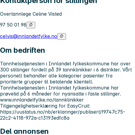
Kontaktperson for stillingen
Overtannlege Celine Visted
97 50 01 98
celvis@innlandetfylke.no
Om bedriften
Tannhelsetjenesten i Innlandet fylkeskommune har over
300 stillinger fordelt på 39 tannklinikker i 6 distrikter. Vårt
personell behandler alle kategorier pasienter fra
prioriterte grupper til betalende klientell.
Tannhelsetjenesten i Innlandet fylkeskommune har
prøvetid på 6 måneder for nyansatte i faste stillinger.
www.innlandetfylke.no/tannklinikker
Tilgjengelighetserklæring for EasyCruit:
https://uustatus.no/nb/erklaringer/publisert/f9747c75-
22c2-4118-972a-c13193edfc8a
Del annonsen