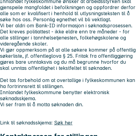
Innlandet fylkeskommune ønsker at arbeidsstyrken skal
gjenspeile mangfoldet i befolkningen og oppfordrer derfor
alle som er kvalifisert i henhold til utlysningsteksten til å
søke hos oss. Personlig egnethet vil bli vektlagt.
Vi ber aldri om Bank-ID informasjon i søknadsprosessen.
Det kreves politiattest - ikke eldre enn tre måneder - for
alle stillinger i tannhelsetjenesten, folkehøgskolene og
videregående skoler.
Vi gjør oppmerksom på at alle søkere kommer på offentlig
søkerliste, jf. offentleglova § 25. Fritak fra offentliggjøring
gjøres bare unntaksvis og du må begrunne hvorfor du
skal unntas offentlighet i tekstfeltet til søknaden.
Det tas forbehold om at overtallige i fylkeskommunen kan
ha fortrinnsrett til stillingen.
Innlandet fylkeskommune benytter elektronisk
søknadsskjema.
Vi ser fram til å motta søknaden din.
Link til søknadsskjema:
Søk her