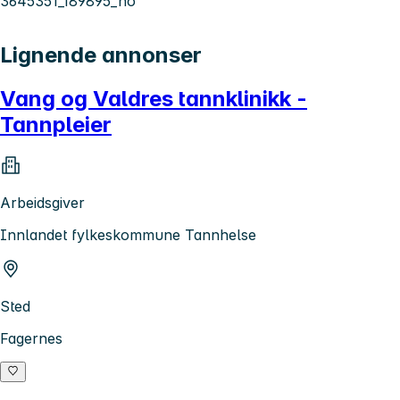
3645351_189895_no
Lignende annonser
Vang og Valdres tannklinikk -
Tannpleier
Arbeidsgiver
Innlandet fylkeskommune Tannhelse
Sted
Fagernes