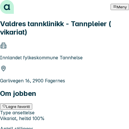
Hopp til innhold
Meny
Valdres tannklinikk - Tannpleier (
vikariat)
Innlandet fylkeskommune Tannhelse
Garlivegen 16, 2900 Fagernes
Om jobben
Lagre favoritt
Type ansettelse
Vikariat, heltid 100%
Antall stillinger